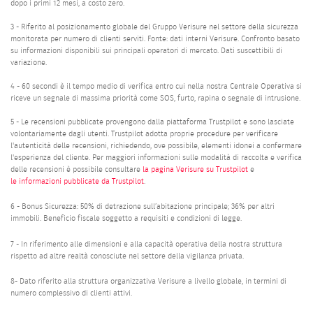
dopo i primi 12 mesi, a costo zero.
3 - Riferito al posizionamento globale del Gruppo Verisure nel settore della sicurezza
monitorata per numero di clienti serviti. Fonte: dati interni Verisure. Confronto basato
su informazioni disponibili sui principali operatori di mercato. Dati suscettibili di
variazione.
4 - 60 secondi è il tempo medio di verifica entro cui nella nostra Centrale Operativa si
riceve un segnale di massima priorità come SOS, furto, rapina o segnale di intrusione.
5 - Le recensioni pubblicate provengono dalla piattaforma Trustpilot e sono lasciate
volontariamente dagli utenti. Trustpilot adotta proprie procedure per verificare
l'autenticità delle recensioni, richiedendo, ove possibile, elementi idonei a confermare
l'esperienza del cliente. Per maggiori informazioni sulle modalità di raccolta e verifica
delle recensioni è possibile consultare
la pagina Verisure su Trustpilot
e
le informazioni pubblicate da Trustpilot
.
6 - Bonus Sicurezza: 50% di detrazione sull’abitazione principale; 36% per altri
immobili. Beneficio fiscale soggetto a requisiti e condizioni di legge.
7 - In riferimento alle dimensioni e alla capacità operativa della nostra struttura
rispetto ad altre realtà conosciute nel settore della vigilanza privata.
8- Dato riferito alla struttura organizzativa Verisure a livello globale, in termini di
numero complessivo di clienti attivi.