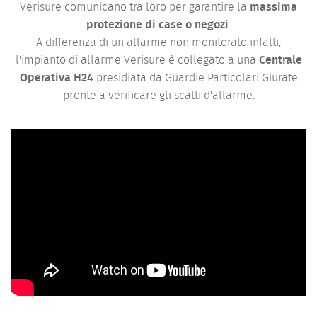
Verisure comunicano tra loro per garantire la
massima
protezione di case o negozi
.
A differenza di un allarme non monitorato infatti,
l'impianto di allarme Verisure è collegato a una
Centrale
Operativa H24
presidiata da Guardie Particolari Giurate
pronte a verificare gli scatti d'allarme.