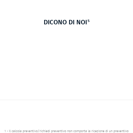
5
DICONO DI NOI
1 - Il calcola preventivo/richiedi preventivo non comporta la ricezione di un preventivo