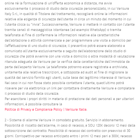
online né la formulazione di un’offerta economica a distanza, ma avvia
esclusivamente il processo di studio della sicurezza personalizzato, in cui Verisure
Italy S.r.l., in qualità di Titolare del trattamento, raccoglierà online le informazioni
relative alle esigenze di sicurezza dell'utente in circa un minuto dal momento in cui
l’utente clicca su "invia". Successivamente, Verisure si metterà in contatto con l’utente
tramite canali di messaggistica istantanea (ad esempio WhatsApp) o tramite
telefonata al fine di confermare le informazioni relative alle caratteristiche
dell’abitazione o attività commerciale e per programmare una visita a domicilio per
l’effettuazione di uno studio di sicurezza; il preventivo potrà essere elaborato e
comunicato all’utente esclusivamente a seguito dell'elaborazione dello studio di
sicurezza che potrà avvenire con una visita a domicilio o altra modalità di valutazione
ritenuta adeguata da Verisure per la verifica delle caratteristiche dell’immobile da
parte dell’esperto Verisure. Le telefonate potranno essere registrate e archiviate,
unitamente alle relative trascrizioni, e sottoposte ad audit al fine di migliorare la
qualità del servizio fornito agli utenti, sulla base del legittimo interesse di Verisure.
Nel caso in cui non fosse stato possibile contattare l’utente, quest’ultimo potrà
ricevere per via elettronica un link per contattare direttamente Verisure e completare
il processo di studio della sicurezza.
Per esercitare i propri diritti in materia di protezione dei dati personali e per ulteriori
informazioni, è possibile consultare la
Politica di Privacy e Compliance Policy | Verisure Italia
.
2 - Sistema di allarme Verisure in comodato gratuito. Servizio in abbonamento.
Possibilità di riscatto dell’allarme, in caso di recesso, a SOLI 120€ decorsi 12 mesi dalla
sottoscrizione del contratto. Possibilità di recesso dal contratto con preavviso di 30
giorni. Corrispettivo per recesso anticipato entro i primi 12 mesi pari a 300€; recesso