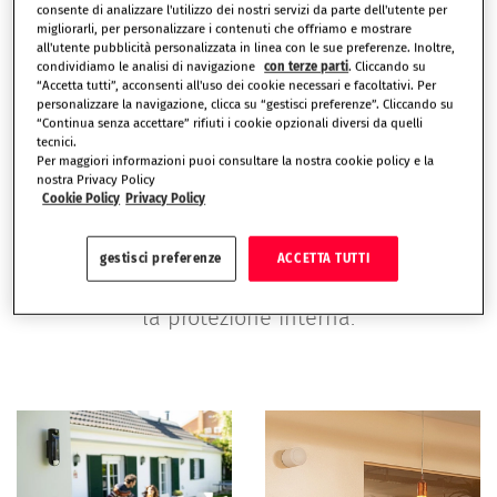
consente di analizzare l'utilizzo dei nostri servizi da parte dell'utente per
migliorarli, per personalizzare i contenuti che offriamo e mostrare
essere
wireless
,
integrato
e
componibile
.
all'utente pubblicità personalizzata in linea con le sue preferenze. Inoltre,
Ogni kit è composto da diverse tipologie di
condividiamo le analisi di navigazione
con terze parti
. Cliccando su
“Accetta tutti”, acconsenti all'uso dei cookie necessari e facoltativi. Per
dispositivi antintrusione, indipendenti tra loro,
personalizzare la navigazione, clicca su “gestisci preferenze”. Cliccando su
“Continua senza accettare” rifiuti i cookie opzionali diversi da quelli
ma tutti connessi alla centralina intelligente
tecnici.
Per maggiori informazioni puoi consultare la nostra cookie policy e la
(a sua volta connessa h24 alla Centrale
nostra Privacy Policy
Cookie Policy
Privacy Policy
Operativa Verisure). Essi hanno la doppia
funzione di creare sia una barriera di
gestisci preferenze
ACCETTA TUTTI
protezione esterna all’immobile, che garantire
la protezione interna.