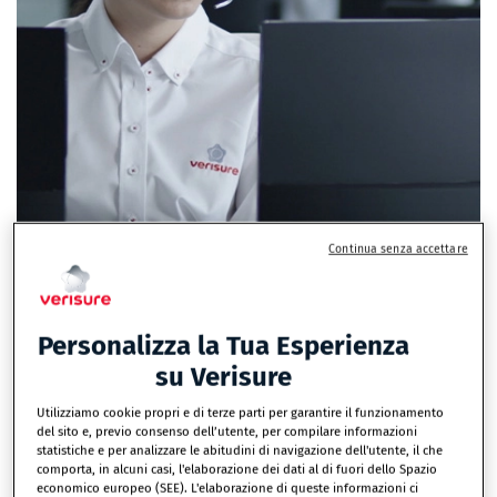
Continua senza accettare
Personalizza la Tua Esperienza
su Verisure
Utilizziamo cookie propri e di terze parti per garantire il funzionamento
Come si compone il Kit d'allarme
del sito e, previo consenso dell’utente, per compilare informazioni
Verisure?
statistiche e per analizzare le abitudini di navigazione dell'utente, il che
comporta, in alcuni casi, l'elaborazione dei dati al di fuori dello Spazio
economico europeo (SEE). L'elaborazione di queste informazioni ci
ll Sistema d’Allarme Verisure è pensato per