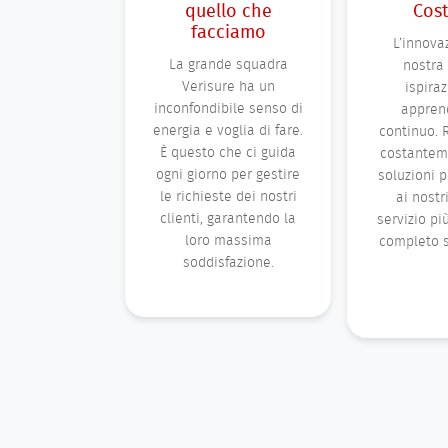
quello che
Cos
facciamo
L’innova
La grande squadra
nostra 
Verisure ha un
ispira
inconfondibile senso di
appren
energia e voglia di fare.
continuo. 
È questo che ci guida
costantem
ogni giorno per gestire
soluzioni p
le richieste dei nostri
ai nostri
clienti, garantendo la
servizio pi
loro massima
completo s
soddisfazione.