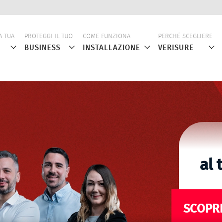
ne
A TUA
PROTEGGI IL TUO
COME FUNZIONA
PERCHÉ SCEGLIERE
BUSINESS
INSTALLAZIONE
VERISURE
al 
SCOPRI