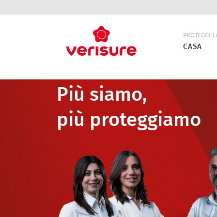
Navigazio
PROTEGGI L
principale
CASA
Più siamo,
più proteggiamo