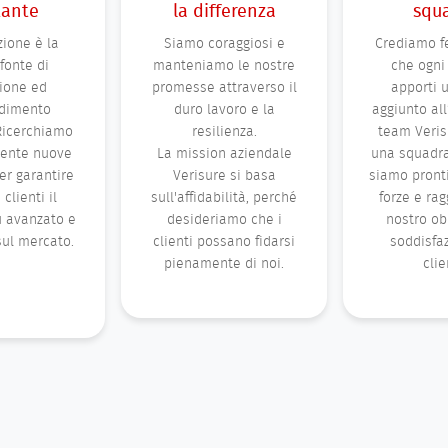
tante
la differenza
squ
zione è la
Siamo coraggiosi e
Crediamo 
fonte di
manteniamo le nostre
che ogni
zione ed
promesse attraverso il
apporti 
dimento
duro lavoro e la
aggiunto all
Ricerchiamo
resilienza.
team Veris
ente nuove
La mission aziendale
una squadra
er garantire
Verisure si basa
siamo pronti
 clienti il
sull'affidabilità, perché
forze e rag
ù avanzato e
desideriamo che i
nostro obi
ul mercato.
clienti possano fidarsi
soddisfa
pienamente di noi.
clie