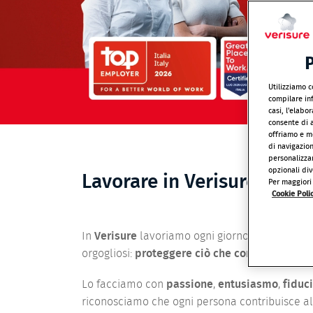
P
Utilizziamo c
compilare inf
casi, l'elabo
consente di a
offriamo e mo
di navigazio
personalizzar
opzionali div
Lavorare in Verisure
Per maggiori 
Cookie Poli
In
Verisure
lavoriamo ogni giorno per realizzar
orgogliosi:
proteggere ciò che conta
di più per
Lo facciamo con
passione
,
entusiasmo
,
fiduc
riconosciamo che ogni persona contribuisce al