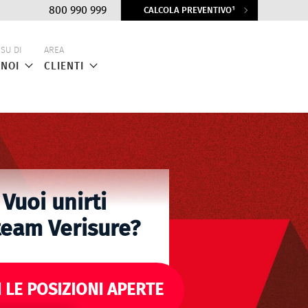
Top
800 990 999
CALCOLA PREVENTIVO¹
menu
SU DI
AREA
NOI
CLIENTI
Vuoi unirti
team Verisure?
 LE POSIZIONI APERTE