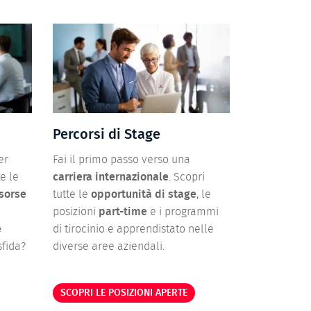
Percorsi di Stage
er
Fai il primo passo verso una
te le
carriera internazionale
. Scopri
sorse
tutte le
opportunità di stage
, le
posizioni
part-time
e i programmi
e
di tirocinio e apprendistato nelle
sfida?
diverse aree aziendali.
SCOPRI LE POSIZIONI APERTE