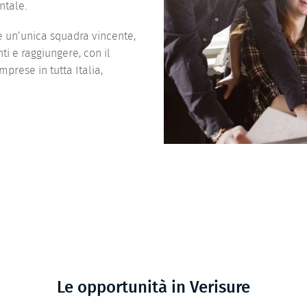
tale.
 un’unica squadra vincente,
ti e raggiungere, con il
mprese in tutta Italia,
Le opportunità in Verisure