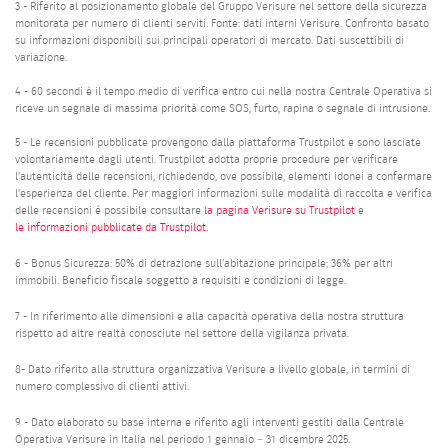
3 - Riferito al posizionamento globale del Gruppo Verisure nel settore della sicurezza
monitorata per numero di clienti serviti. Fonte: dati interni Verisure. Confronto basato
su informazioni disponibili sui principali operatori di mercato. Dati suscettibili di
variazione.
4 - 60 secondi è il tempo medio di verifica entro cui nella nostra Centrale Operativa si
riceve un segnale di massima priorità come SOS, furto, rapina o segnale di intrusione.
5 - Le recensioni pubblicate provengono dalla piattaforma Trustpilot e sono lasciate
volontariamente dagli utenti. Trustpilot adotta proprie procedure per verificare
l'autenticità delle recensioni, richiedendo, ove possibile, elementi idonei a confermare
l'esperienza del cliente. Per maggiori informazioni sulle modalità di raccolta e verifica
delle recensioni è possibile consultare
la pagina Verisure su Trustpilot
e
le informazioni pubblicate da Trustpilot
.
6 - Bonus Sicurezza: 50% di detrazione sull’abitazione principale; 36% per altri
immobili. Beneficio fiscale soggetto a requisiti e condizioni di legge.
7 - In riferimento alle dimensioni e alla capacità operativa della nostra struttura
rispetto ad altre realtà conosciute nel settore della vigilanza privata.
8- Dato riferito alla struttura organizzativa Verisure a livello globale, in termini di
numero complessivo di clienti attivi.
9 - Dato elaborato su base interna e riferito agli interventi gestiti dalla Centrale
Operativa Verisure in Italia nel periodo 1 gennaio – 31 dicembre 2025.