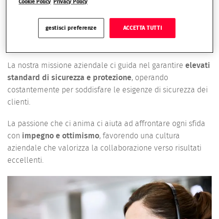
facciamo
Cookie Policy
Privacy Policy
gestisci preferenze
ACCETTA TUTTI
Le persone in Verisure si distinguono per
energia
,
entusiasmo
e
dedizione
.
La nostra missione aziendale ci guida nel garantire
elevati
standard di sicurezza e protezione
, operando
costantemente per soddisfare le esigenze di sicurezza dei
clienti.
La passione che ci anima ci aiuta ad affrontare ogni sfida
con
impegno e ottimismo
, favorendo una cultura
aziendale che valorizza la collaborazione verso risultati
eccellenti.