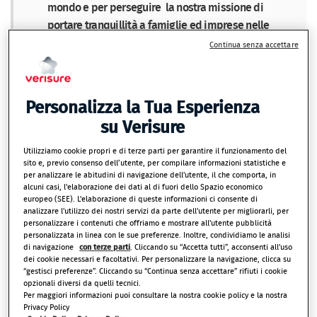
mondo e per perseguire la nostra missione di
portare tranquillità a famiglie ed imprese nelle
generazioni a venire, tramite un’organizzazione di
Continua senza accettare
livello mondiale ad alte prestazioni.
Austin Lally - CEO Verisure
Personalizza la Tua Esperienza
su Verisure
Utilizziamo cookie propri e di terze parti per garantire il funzionamento del
sito e, previo consenso dell’utente, per compilare informazioni statistiche e
per analizzare le abitudini di navigazione dell'utente, il che comporta, in
alcuni casi, l'elaborazione dei dati al di fuori dello Spazio economico
europeo (SEE). L'elaborazione di queste informazioni ci consente di
analizzare l'utilizzo dei nostri servizi da parte dell'utente per migliorarli, per
personalizzare i contenuti che offriamo e mostrare all'utente pubblicità
Passione in tutto
personalizzata in linea con le sue preferenze. Inoltre, condividiamo le analisi
di navigazione
con terze parti
. Cliccando su “Accetta tutti”, acconsenti all'uso
dei cookie necessari e facoltativi. Per personalizzare la navigazione, clicca su
“gestisci preferenze”. Cliccando su “Continua senza accettare” rifiuti i cookie
quello che
opzionali diversi da quelli tecnici.
Per maggiori informazioni puoi consultare la nostra cookie policy e la nostra
Privacy Policy