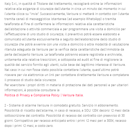
Italy S.r.l., in qualità di Titolare del trattamento, raccoglierà online le informazioni
relative alle esigenze di sicurezza dell'utente in circa un minuto dal momento in cui
l’utente clicca su "invia". Successivamente, Verisure si metterà in contatto con l’utente
tramite canali di messaggistica istantanea (ad esempio WhatsApp) o tramite
telefonata al fine di confermare le informazioni relative alle caratteristiche
dell’abitazione o attività commerciale e per programmare una visita a domicilio per
l’effettuazione di uno studio di sicurezza; il preventivo potrà essere elaborato e
comunicato all’utente esclusivamente a seguito dell'elaborazione dello studio di
sicurezza che potrà avvenire con una visita a domicilio o altra modalità di valutazione
ritenuta adeguata da Verisure per la verifica delle caratteristiche dell’immobile da
parte dell’esperto Verisure. Le telefonate potranno essere registrate e archiviate,
unitamente alle relative trascrizioni, e sottoposte ad audit al fine di migliorare la
qualità del servizio fornito agli utenti, sulla base del legittimo interesse di Verisure.
Nel caso in cui non fosse stato possibile contattare l’utente, quest’ultimo potrà
ricevere per via elettronica un link per contattare direttamente Verisure e completare
il processo di studio della sicurezza.
Per esercitare i propri diritti in materia di protezione dei dati personali e per ulteriori
informazioni, è possibile consultare la
Politica di Privacy e Compliance Policy | Verisure Italia
.
2 - Sistema di allarme Verisure in comodato gratuito. Servizio in abbonamento.
Possibilità di riscatto dell’allarme, in caso di recesso, a SOLI 120€ decorsi 12 mesi dalla
sottoscrizione del contratto. Possibilità di recesso dal contratto con preavviso di 30
giorni. Corrispettivo per recesso anticipato entro i primi 12 mesi pari a 300€; recesso
dopo i primi 12 mesi, a costo zero.