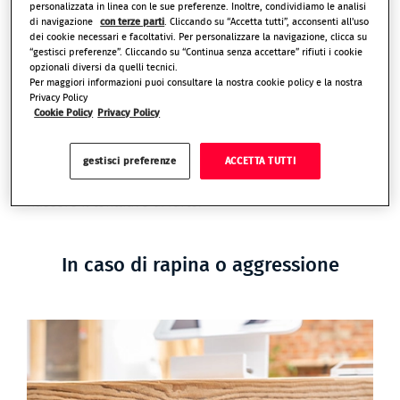
personalizzata in linea con le sue preferenze. Inoltre, condividiamo le analisi
3. Intervento rapido
di navigazione
con terze parti
. Cliccando su “Accetta tutti”, acconsenti all'uso
dei cookie necessari e facoltativi. Per personalizzare la navigazione, clicca su
Quando viene confermata una situazione di pericolo,
“gestisci preferenze”. Cliccando su “Continua senza accettare” rifiuti i cookie
11
la Centrale Operativa allerta le
Forze dell'Ordine
e
opzionali diversi da quelli tecnici.
Per maggiori informazioni puoi consultare la nostra cookie policy e la nostra
invia rapidamente i soccorsi più vicini al luogo
Privacy Policy
dell’emergenza. Inoltre, attiva da remoto il
fumogeno
Cookie Policy
Privacy Policy
ZeroVision®
, che riempie l’ambiente con un denso
fumo, rendendo impossibile la visibilità. In questo
gestisci preferenze
ACCETTA TUTTI
modo, il nostro intervento rapido e deciso blocca sul
nascere il tentativo di furto.
In caso di rapina o aggressione