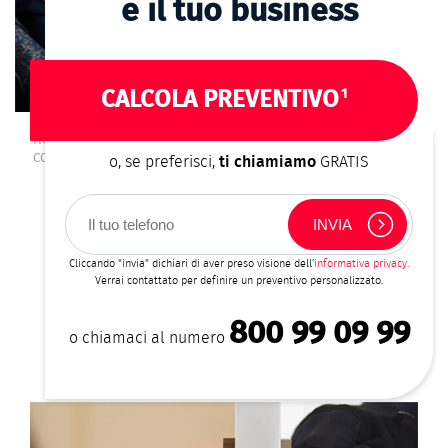
e il tuo business
1
CALCOLA PREVENTIVO
HOME
ALLARME PER UFFICI E NEGOZI
BRICIOLE
COME FUNZIONA IL SERVIZIO BUSINESS
o, se preferisci,
ti chiamiamo
GRATIS
DI
PANE
COME PROTEGGIAMO TE E LA TUA
Cliccando "invia" dichiari di aver preso visione dell’
informativa privacy.
ATTIVITÀ
Verrai contattato per definire un preventivo personalizzato.
800 99 09 99
In caso di effrazione o scasso
o chiamaci al numero