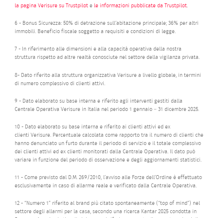
la pagina Verisure su Trustpilot
e
le informazioni pubblicate da Trustpilot
.
6 - Bonus Sicurezza: 50% di detrazione sull’abitazione principale; 36% per altri
immobili. Beneficio fiscale soggetto a requisiti e condizioni di legge.
7 - In riferimento alle dimensioni e alla capacità operativa della nostra
struttura rispetto ad altre realtà conosciute nel settore della vigilanza privata.
8- Dato riferito alla struttura organizzativa Verisure a livello globale, in termini
di numero complessivo di clienti attivi.
9 - Dato elaborato su base interna e riferito agli interventi gestiti dalla
Centrale Operativa Verisure in Italia nel periodo 1 gennaio – 31 dicembre 2025.
10 - Dato elaborato su base interna e riferito ai clienti attivi ed ex
clienti Verisure. Percentuale calcolata come rapporto tra il numero di clienti che
hanno denunciato un furto durante il periodo di servizio e il totale complessivo
dei clienti attivi ed ex clienti monitorati dalla Centrale Operativa. Il dato può
variare in funzione del periodo di osservazione e degli aggiornamenti statistici.
11 - Come previsto dal D.M. 269/2010, l’avviso alle Forze dell’Ordine è effettuato
esclusivamente in caso di allarme reale e verificato dalla Centrale Operativa.
12 - “Numero 1” riferito al brand più citato spontaneamente (“top of mind”) nel
settore degli allarmi per la casa, secondo una ricerca Kantar 2025 condotta in