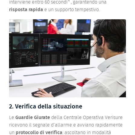
4
interviene entro 60 secondi
, garantendo una
risposta rapida
e un supporto tempestivo.
2. Verifica della situazione
Le
Guardie Giurate
della Centrale Operativa Verisure
ricevono il segnale d’allarme e avviano rapidamente
un
protocollo di verifica
: ascoltano in modalità