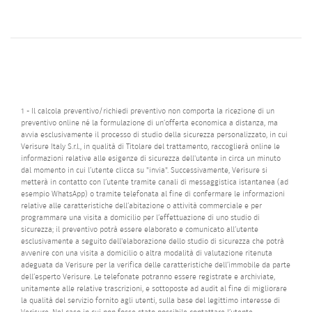
1 - Il calcola preventivo/richiedi preventivo non comporta la ricezione di un
preventivo online né la formulazione di un’offerta economica a distanza, ma
avvia esclusivamente il processo di studio della sicurezza personalizzato, in cui
Verisure Italy S.r.l., in qualità di Titolare del trattamento, raccoglierà online le
informazioni relative alle esigenze di sicurezza dell'utente in circa un minuto
dal momento in cui l’utente clicca su "invia". Successivamente, Verisure si
metterà in contatto con l’utente tramite canali di messaggistica istantanea (ad
esempio WhatsApp) o tramite telefonata al fine di confermare le informazioni
relative alle caratteristiche dell’abitazione o attività commerciale e per
programmare una visita a domicilio per l’effettuazione di uno studio di
sicurezza; il preventivo potrà essere elaborato e comunicato all’utente
esclusivamente a seguito dell'elaborazione dello studio di sicurezza che potrà
avvenire con una visita a domicilio o altra modalità di valutazione ritenuta
adeguata da Verisure per la verifica delle caratteristiche dell’immobile da parte
dell’esperto Verisure. Le telefonate potranno essere registrate e archiviate,
unitamente alle relative trascrizioni, e sottoposte ad audit al fine di migliorare
la qualità del servizio fornito agli utenti, sulla base del legittimo interesse di