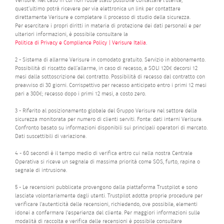
Verisure. Nel caso in cui non fosse stato possibile contattare l’utente,
quest’ultimo potrà ricevere per via elettronica un link per contattare
direttamente Verisure e completare il processo di studio della sicurezza.
Per esercitare i propri diritti in materia di protezione dei dati personali e per
ulteriori informazioni, è possibile consultare la
Politica di Privacy e Compliance Policy | Verisure Italia
.
2 - Sistema di allarme Verisure in comodato gratuito. Servizio in abbonamento.
Possibilità di riscatto dell’allarme, in caso di recesso, a SOLI 120€ decorsi 12
mesi dalla sottoscrizione del contratto. Possibilità di recesso dal contratto con
preavviso di 30 giorni. Corrispettivo per recesso anticipato entro i primi 12 mesi
pari a 300€; recesso dopo i primi 12 mesi, a costo zero.
3 - Riferito al posizionamento globale del Gruppo Verisure nel settore della
sicurezza monitorata per numero di clienti serviti. Fonte: dati interni Verisure.
Confronto basato su informazioni disponibili sui principali operatori di mercato.
Dati suscettibili di variazione.
4 - 60 secondi è il tempo medio di verifica entro cui nella nostra Centrale
Operativa si riceve un segnale di massima priorità come SOS, furto, rapina o
segnale di intrusione.
5 - Le recensioni pubblicate provengono dalla piattaforma Trustpilot e sono
lasciate volontariamente dagli utenti. Trustpilot adotta proprie procedure per
verificare l'autenticità delle recensioni, richiedendo, ove possibile, elementi
idonei a confermare l'esperienza del cliente. Per maggiori informazioni sulle
modalità di raccolta e verifica delle recensioni è possibile consultare