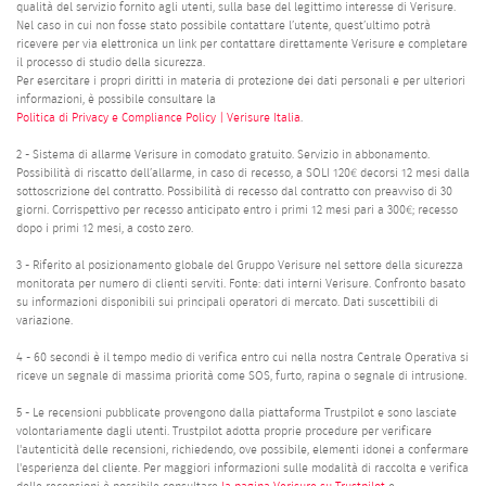
qualità del servizio fornito agli utenti, sulla base del legittimo interesse di Verisure.
Nel caso in cui non fosse stato possibile contattare l’utente, quest’ultimo potrà
ricevere per via elettronica un link per contattare direttamente Verisure e completare
il processo di studio della sicurezza.
Per esercitare i propri diritti in materia di protezione dei dati personali e per ulteriori
informazioni, è possibile consultare la
Politica di Privacy e Compliance Policy | Verisure Italia
.
2 - Sistema di allarme Verisure in comodato gratuito. Servizio in abbonamento.
Possibilità di riscatto dell’allarme, in caso di recesso, a SOLI 120€ decorsi 12 mesi dalla
sottoscrizione del contratto. Possibilità di recesso dal contratto con preavviso di 30
giorni. Corrispettivo per recesso anticipato entro i primi 12 mesi pari a 300€; recesso
dopo i primi 12 mesi, a costo zero.
3 - Riferito al posizionamento globale del Gruppo Verisure nel settore della sicurezza
monitorata per numero di clienti serviti. Fonte: dati interni Verisure. Confronto basato
su informazioni disponibili sui principali operatori di mercato. Dati suscettibili di
variazione.
4 - 60 secondi è il tempo medio di verifica entro cui nella nostra Centrale Operativa si
riceve un segnale di massima priorità come SOS, furto, rapina o segnale di intrusione.
5 - Le recensioni pubblicate provengono dalla piattaforma Trustpilot e sono lasciate
volontariamente dagli utenti. Trustpilot adotta proprie procedure per verificare
l'autenticità delle recensioni, richiedendo, ove possibile, elementi idonei a confermare
l'esperienza del cliente. Per maggiori informazioni sulle modalità di raccolta e verifica