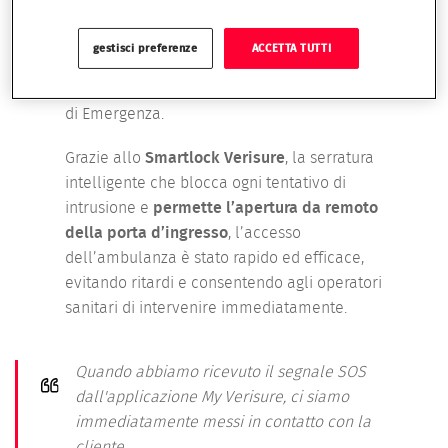
Verisure
ha preso in carico l’allarme e la
Guardia Particolare Giurata Davide De
gestisci preferenze
ACCETTA TUTTI
Trane
ha immediatamente contattato la
cliente per rassicurarla e allertare i Servizi
di Emergenza.
Grazie allo
Smartlock Verisure
, la serratura
intelligente che blocca ogni tentativo di
intrusione e
permette l’apertura da remoto
della porta d’ingresso
, l’accesso
dell’ambulanza è stato rapido ed efficace,
evitando ritardi e consentendo agli operatori
sanitari di intervenire immediatamente.
Quando abbiamo ricevuto il segnale SOS
dall'applicazione My Verisure, ci siamo
immediatamente messi in contatto con la
cliente.