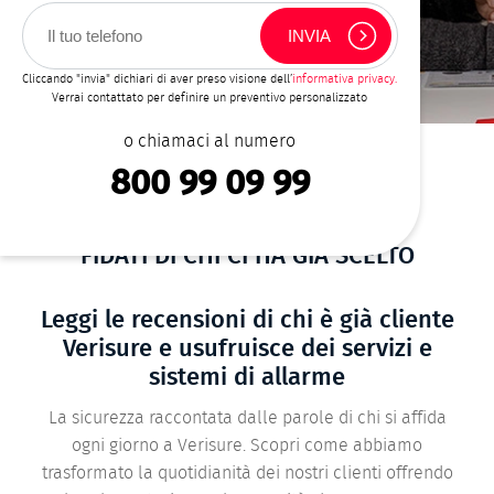
Cliccando "invia" dichiari di aver preso visione dell’
informativa privacy.
Verrai contattato per definire un preventivo personalizzato
o chiamaci al numero
800 99 09 99
HOME
SERVIZI ANTIFURTO
COSA DICONO DI NOI
BRICIOLE
DI
FIDATI DI CHI CI HA GIÀ SCELTO
PANE
Leggi le recensioni di chi è già cliente
Verisure e usufruisce dei servizi e
sistemi di allarme
La sicurezza raccontata dalle parole di chi si affida
ogni giorno a Verisure. Scopri come abbiamo
trasformato la quotidianità dei nostri clienti offrendo