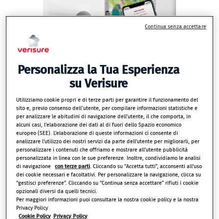
Continua senza accettare
Personalizza la Tua Esperienza
su Verisure
Utilizziamo cookie propri e di terze parti per garantire il funzionamento del
Sono le 04:40 di un mattino di novembre
sito e, previo consenso dell’utente, per compilare informazioni statistiche e
per analizzare le abitudini di navigazione dell'utente, il che comporta, in
quando Giovanna, una signora di 69 anni si è
alcuni casi, l'elaborazione dei dati al di fuori dello Spazio economico
ritrovata in una
situazione molto critica
europeo (SEE). L'elaborazione di queste informazioni ci consente di
analizzare l'utilizzo dei nostri servizi da parte dell'utente per migliorarli, per
nella sua abitazione a Roma.
personalizzare i contenuti che offriamo e mostrare all'utente pubblicità
Dopo essere
caduta a terra
, si è resa conto
personalizzata in linea con le sue preferenze. Inoltre, condividiamo le analisi
di navigazione
con terze parti
. Cliccando su “Accetta tutti”, acconsenti all'uso
di non riuscire più ad alzarsi e ha attivato il
dei cookie necessari e facoltativi. Per personalizzare la navigazione, clicca su
segnale di emergenza tramite l’
App My
“gestisci preferenze”. Cliccando su “Continua senza accettare” rifiuti i cookie
Verisure Italia
.
opzionali diversi da quelli tecnici.
Per maggiori informazioni puoi consultare la nostra cookie policy e la nostra
Privacy Policy
In meno di un minuto, la
Centrale Operativa
Cookie Policy
Privacy Policy