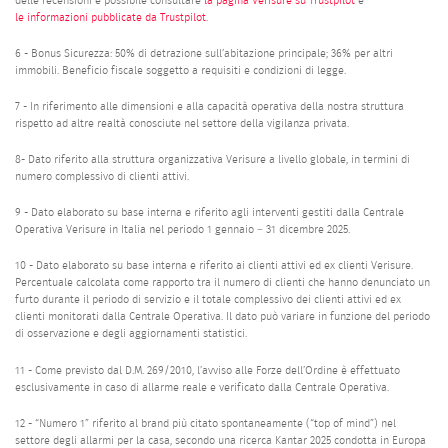
delle recensioni è possibile consultare
la pagina Verisure su Trustpilot
e
le informazioni pubblicate da Trustpilot
.
6 - Bonus Sicurezza: 50% di detrazione sull’abitazione principale; 36% per altri
immobili. Beneficio fiscale soggetto a requisiti e condizioni di legge.
7 - In riferimento alle dimensioni e alla capacità operativa della nostra struttura
rispetto ad altre realtà conosciute nel settore della vigilanza privata.
8- Dato riferito alla struttura organizzativa Verisure a livello globale, in termini di
numero complessivo di clienti attivi.
9 - Dato elaborato su base interna e riferito agli interventi gestiti dalla Centrale
Operativa Verisure in Italia nel periodo 1 gennaio – 31 dicembre 2025.
10 - Dato elaborato su base interna e riferito ai clienti attivi ed ex clienti Verisure.
Percentuale calcolata come rapporto tra il numero di clienti che hanno denunciato un
furto durante il periodo di servizio e il totale complessivo dei clienti attivi ed ex
clienti monitorati dalla Centrale Operativa. Il dato può variare in funzione del periodo
di osservazione e degli aggiornamenti statistici.
11 - Come previsto dal D.M. 269/2010, l’avviso alle Forze dell’Ordine è effettuato
esclusivamente in caso di allarme reale e verificato dalla Centrale Operativa.
12 - “Numero 1” riferito al brand più citato spontaneamente (“top of mind”) nel
settore degli allarmi per la casa, secondo una ricerca Kantar 2025 condotta in Europa