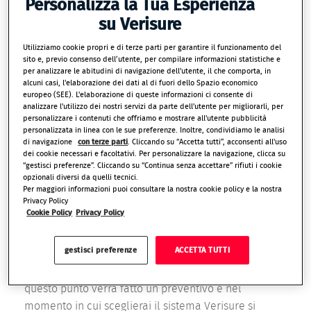
Personalizza la Tua Esperienza
Verisure che ti permette di controllare come stanno i
su Verisure
tuoi figli anche quando sei fuori casa, attraverso
Utilizziamo cookie propri e di terze parti per garantire il funzionamento del
l’
App My Verisure
.
sito e, previo consenso dell’utente, per compilare informazioni statistiche e
per analizzare le abitudini di navigazione dell'utente, il che comporta, in
Siamo presenti con l’antifurto Verisure a Firenze e
alcuni casi, l'elaborazione dei dati al di fuori dello Spazio economico
europeo (SEE). L'elaborazione di queste informazioni ci consente di
provincia, se cerchi un sistema di ultima
analizzare l'utilizzo dei nostri servizi da parte dell'utente per migliorarli, per
generazione, consulta i nostri esperti di sicurezza. Per
personalizzare i contenuti che offriamo e mostrare all'utente pubblicità
personalizzata in linea con le sue preferenze. Inoltre, condividiamo le analisi
vivere al sicuro è necessario un sopralluogo
di navigazione
con terze parti
. Cliccando su “Accetta tutti”, acconsenti all'uso
dettagliato delle zone da allarmare: i nostri
dei cookie necessari e facoltativi. Per personalizzare la navigazione, clicca su
“gestisci preferenze”. Cliccando su “Continua senza accettare” rifiuti i cookie
professionisti analizzeranno tutti i punti deboli e
opzionali diversi da quelli tecnici.
cercheranno le soluzioni più adatte alle tue
Per maggiori informazioni puoi consultare la nostra cookie policy e la nostra
esigenze.
Privacy Policy
Cookie Policy
Privacy Policy
Esistono varie tipologie di kit, da quello base a quelli
specifici come il pack sorveglianza casa, il pack
gestisci preferenze
ACCETTA TUTTI
controllo casa, il
pack duo perimetrale
: insieme ai
nostri esperti capirai qual è quello che fa per te. A
questo punto verrà fatto un preventivo e nel
momento in cui sceglierai il sistema Verisure si