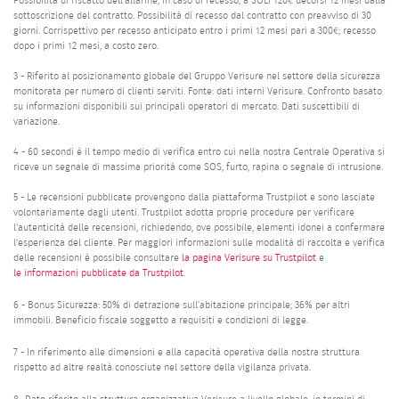
Possibilità di riscatto dell’allarme, in caso di recesso, a SOLI 120€ decorsi 12 mesi dalla
sottoscrizione del contratto. Possibilità di recesso dal contratto con preavviso di 30
giorni. Corrispettivo per recesso anticipato entro i primi 12 mesi pari a 300€; recesso
dopo i primi 12 mesi, a costo zero.
3 - Riferito al posizionamento globale del Gruppo Verisure nel settore della sicurezza
monitorata per numero di clienti serviti. Fonte: dati interni Verisure. Confronto basato
su informazioni disponibili sui principali operatori di mercato. Dati suscettibili di
variazione.
4 - 60 secondi è il tempo medio di verifica entro cui nella nostra Centrale Operativa si
riceve un segnale di massima priorità come SOS, furto, rapina o segnale di intrusione.
5 - Le recensioni pubblicate provengono dalla piattaforma Trustpilot e sono lasciate
volontariamente dagli utenti. Trustpilot adotta proprie procedure per verificare
l'autenticità delle recensioni, richiedendo, ove possibile, elementi idonei a confermare
l'esperienza del cliente. Per maggiori informazioni sulle modalità di raccolta e verifica
delle recensioni è possibile consultare
la pagina Verisure su Trustpilot
e
le informazioni pubblicate da Trustpilot
.
6 - Bonus Sicurezza: 50% di detrazione sull’abitazione principale; 36% per altri
immobili. Beneficio fiscale soggetto a requisiti e condizioni di legge.
7 - In riferimento alle dimensioni e alla capacità operativa della nostra struttura
rispetto ad altre realtà conosciute nel settore della vigilanza privata.