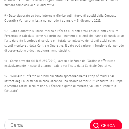
8- Dato riferito alla struttura organizzativa Verisure a livello globale, in termini di
numero complessivo di clienti attivi.
9 - Dato elaborato su base interna e riferito agli interventi gestiti dalla Centrale
Operativa Verisure in Italia nel periodo 1 gennaio – 31 dicembre 2025.
10 - Dato elaborato su base interna e riferito ai clienti attivi ed ex clienti Verisure.
Percentuale calcolata come rapporto tra il numero di clienti che hanno denunciato un
furto durante il periodo di servizio e il totale complessivo dei clienti attivi ed ex
clienti monitorati dalla Centrale Operativa. Il dato può variare in funzione del periodo
di osservazione e degli aggiornamenti statistici.
11 - Come previsto dal D.M. 269/2010, l’avviso alle Forze dell’Ordine è effettuato
esclusivamente in caso di allarme reale e verificato dalla Centrale Operativa.
12 - “Numero 1” riferito al brand più citato spontaneamente (“top of mind”) nel
settore degli allarmi per la casa, secondo una ricerca Kantar 2025 condotta in Europa
e America Latina. Il claim non si riferisce a quote di mercato, volumi di vendita o
fatturato”