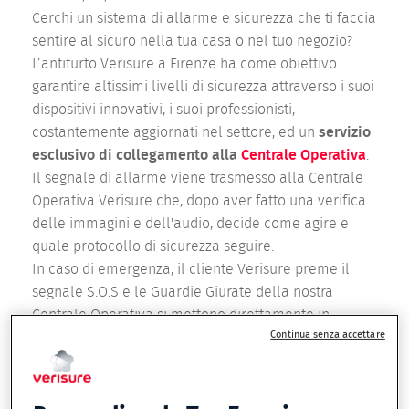
Cerchi un sistema di allarme e sicurezza che ti faccia
sentire al sicuro nella tua casa o nel tuo negozio?
L’antifurto Verisure a Firenze ha come obiettivo
garantire altissimi livelli di sicurezza attraverso i suoi
dispositivi innovativi, i suoi professionisti,
costantemente aggiornati nel settore, ed un
servizio
esclusivo di collegamento alla
Centrale Operativa
.
Il segnale di allarme viene trasmesso alla Centrale
Operativa Verisure che, dopo aver fatto una verifica
delle immagini e dell'audio, decide come agire e
quale protocollo di sicurezza seguire.
In caso di emergenza, il cliente Verisure preme il
segnale S.O.S e le Guardie Giurate della nostra
Centrale Operativa si mettono direttamente in
Continua senza accettare
contatto e inviano i soccorsi necessari.
Il tempo di
gestione di uno scatto di allarme è inferiore ai 60
secondi.
Proteggi ciò che ti è più caro e scegli il sistema