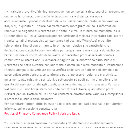
1 - Il calcola preventivo/richiedi preventivo non comporta la ricezione di un preventivo
online né la formulazione di un’offerta economica a distanza, ma avvia
esclusivamente il processo di studio della sicurezza personalizzato, in cui Verisure
Italy S.r.l., in qualità di Titolare del trattamento, raccoglierà online le informazioni
relative alle esigenze di sicurezza dell'utente in circa un minuto dal momento in cui
l’utente clicca su "invia". Successivamente, Verisure si metterà in contatto con l’utente
tramite canali di messaggistica istantanea (ad esempio WhatsApp) o tramite
telefonata al fine di confermare le informazioni relative alle caratteristiche
dell’abitazione o attività commerciale e per programmare una visita a domicilio per
l’effettuazione di uno studio di sicurezza; il preventivo potrà essere elaborato e
comunicato all’utente esclusivamente a seguito dell'elaborazione dello studio di
sicurezza che potrà avvenire con una visita a domicilio o altra modalità di valutazione
ritenuta adeguata da Verisure per la verifica delle caratteristiche dell’immobile da
parte dell’esperto Verisure. Le telefonate potranno essere registrate e archiviate,
unitamente alle relative trascrizioni, e sottoposte ad audit al fine di migliorare la
qualità del servizio fornito agli utenti, sulla base del legittimo interesse di Verisure.
Nel caso in cui non fosse stato possibile contattare l’utente, quest’ultimo potrà
ricevere per via elettronica un link per contattare direttamente Verisure e completare
il processo di studio della sicurezza.
Per esercitare i propri diritti in materia di protezione dei dati personali e per ulteriori
informazioni, è possibile consultare la
Politica di Privacy e Compliance Policy | Verisure Italia
.
2 - Sistema di allarme Verisure in comodato gratuito. Servizio in abbonamento.