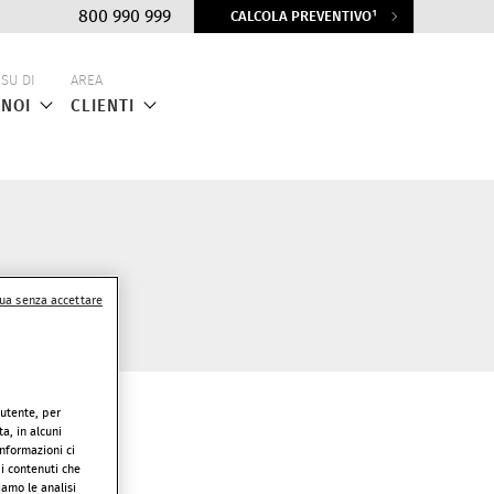
Top
800 990 999
CALCOLA PREVENTIVO¹
menu
SU DI
AREA
NOI
CLIENTI
ua senza accettare
’utente, per
a, in alcuni
informazioni ci
 i contenuti che
iamo le analisi