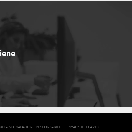
viene
SULLA SEGNALAZIONE RESPONSABILE
PRIVACY TELECAMERE