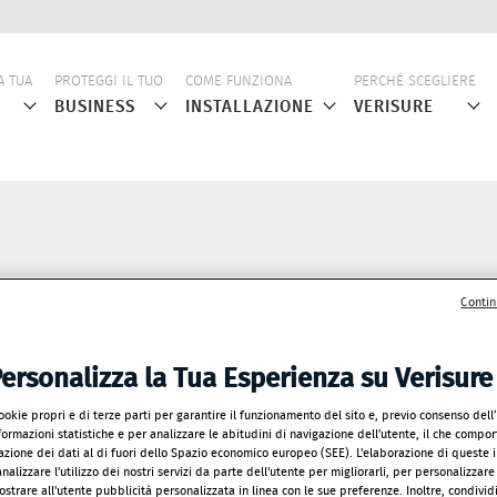
ne
A TUA
PROTEGGI IL TUO
COME FUNZIONA
PERCHÉ SCEGLIERE
BUSINESS
INSTALLAZIONE
VERISURE
Contin
ersonalizza la Tua Esperienza su Verisure
ookie propri e di terze parti per garantire il funzionamento del sito e, previo consenso dell
ormazioni statistiche e per analizzare le abitudini di navigazione dell'utente, il che comport
razione dei dati al di fuori dello Spazio economico europeo (SEE). L'elaborazione di queste 
nalizzare l'utilizzo dei nostri servizi da parte dell'utente per migliorarli, per personalizzare
strare all'utente pubblicità personalizzata in linea con le sue preferenze. Inoltre, condivid