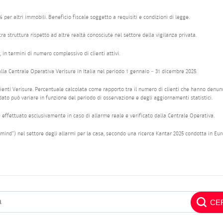
 per altri immobili. Beneficio fiscale soggetto a requisiti e condizioni di legge.
ra struttura rispetto ad altre realtà conosciute nel settore della vigilanza privata.
, in termini di numero complessivo di clienti attivi.
dalla Centrale Operativa Verisure in Italia nel periodo 1 gennaio – 31 dicembre 2025.
 clienti Verisure. Percentuale calcolata come rapporto tra il numero di clienti che hanno denunc
l dato può variare in funzione del periodo di osservazione e degli aggiornamenti statistici.
 è effettuato esclusivamente in caso di allarme reale e verificato dalla Centrale Operativa.
mind”) nel settore degli allarmi per la casa, secondo una ricerca Kantar 2025 condotta in Euro