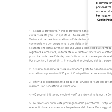
di navigazio
personalizzar
opzionali div
Per maggiori 
Cookie Poli
1 - Il calcola preventivo/richiedi preventivo non comporta la ricezio
cui Verisure Italy S.r.l., in qualità di Titolare del trattamento, racc
Verisure si metterà in contatto con l’utente tramite canali di messag
commerciale e per programmare una visita a domicilio per l’effettuaz
sicurezza che potrà avvenire con una visita a domicilio o altra modal
registrate e archiviate, unitamente alle relative trascrizioni, e sottop
possibile contattare l’utente, quest’ultimo potrà ricevere per via ele
Per esercitare i propri diritti in materia di protezione dei dati perso
2 - Sistema di allarme Verisure in comodato gratuito. Servizio in abbo
contratto con preavviso di 30 giorni. Corrispettivo per recesso antici
3 - Riferito al posizionamento globale del Gruppo Verisure nel settore
mercato. Dati suscettibili di variazione.
4 - 60 secondi è il tempo medio di verifica entro cui nella nostra Ce
5 - Le recensioni pubblicate provengono dalla piattaforma Trustpilot 
elementi idonei a confermare l'esperienza del cliente. Per maggiori i
.