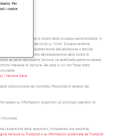
ltativi. Per
uti i cookie
clusivamente il processo di studio della sicurezza personalizzato, in
dal momento in cui l’utente clicca su "invia". Successivamente,
azioni relative alle caratteristiche dell’abitazione o attività
 esclusivamente a seguito dell'elaborazione dello studio di
mobile da parte dell’esperto Verisure. Le telefonate potranno essere
egittimo interesse di Verisure. Nel caso in cui non fosse stato
 sicurezza.
y | Verisure Italia
.
alla sottoscrizione del contratto. Possibilità di recesso dal
nto basato su informazioni disponibili sui principali operatori di
 intrusione.
e l'autenticità delle recensioni, richiedendo, ove possibile,
agina Verisure su Trustpilot
e
le informazioni pubblicate da Trustpilot