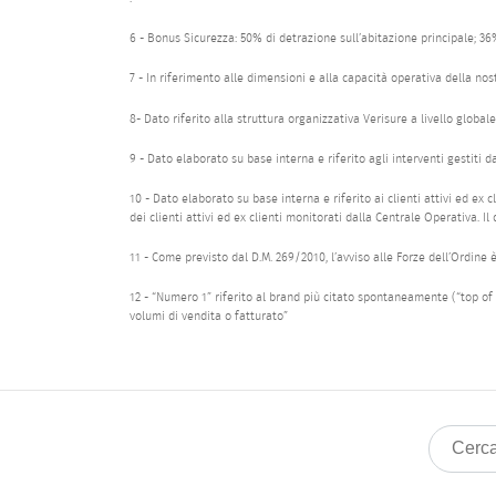
6 - Bonus Sicurezza: 50% di detrazione sull’abitazione principale; 36%
7 - In riferimento alle dimensioni e alla capacità operativa della nost
8- Dato riferito alla struttura organizzativa Verisure a livello globale
9 - Dato elaborato su base interna e riferito agli interventi gestiti 
10 - Dato elaborato su base interna e riferito ai clienti attivi ed ex
dei clienti attivi ed ex clienti monitorati dalla Centrale Operativa. I
11 - Come previsto dal D.M. 269/2010, l’avviso alle Forze dell’Ordine
12 - “Numero 1” riferito al brand più citato spontaneamente (“top of 
volumi di vendita o fatturato”