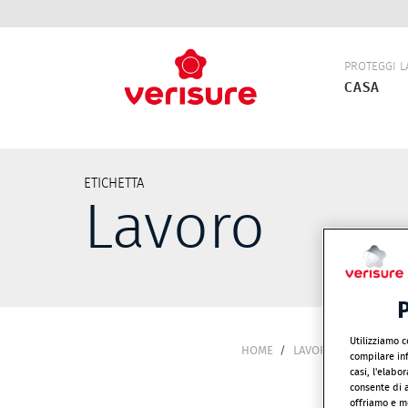
Navigazio
PROTEGGI L
principale
CASA
ETICHETTA
Lavoro
P
Utilizziamo c
HOME
LAVORO
BRICIOLE
compilare inf
DI
casi, l'elabo
consente di a
PANE
offriamo e mo