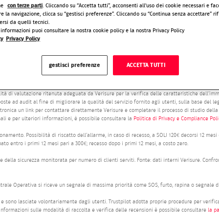
ne
con terze parti
. Cliccando su “Accetta tutti”, acconsenti all'uso dei cookie necessari e faco
e la navigazione, clicca su “gestisci preferenze”. Cliccando su “Continua senza accettare” rifi
ersi da quelli tecnici.
informazioni puoi consultare la nostra cookie policy e la nostra Privacy Policy
cy
Privacy Policy
ne di un preventivo online né la formulazione di un’offerta economica a distanza, ma avvia es
gestisci preferenze
ACCETTA TUTTI
oglierà online le informazioni relative alle esigenze di sicurezza dell'utente in circa un minuto 
gistica istantanea (ad esempio WhatsApp) o tramite telefonata al fine di confermare le inform
ione di uno studio di sicurezza; il preventivo potrà essere elaborato e comunicato all’utente
ità di valutazione ritenuta adeguata da Verisure per la verifica delle caratteristiche dell’im
oste ad audit al fine di migliorare la qualità del servizio fornito agli utenti, sulla base del l
ttronica un link per contattare direttamente Verisure e completare il processo di studio della
nali e per ulteriori informazioni, è possibile consultare la
Politica di Privacy e Compliance Polic
namento. Possibilità di riscatto dell’allarme, in caso di recesso, a SOLI 120€ decorsi 12 mesi d
pato entro i primi 12 mesi pari a 300€; recesso dopo i primi 12 mesi, a costo zero.
 della sicurezza monitorata per numero di clienti serviti. Fonte: dati interni Verisure. Confro
ntrale Operativa si riceve un segnale di massima priorità come SOS, furto, rapina o segnale di
e sono lasciate volontariamente dagli utenti. Trustpilot adotta proprie procedure per verificar
nformazioni sulle modalità di raccolta e verifica delle recensioni è possibile consultare
la p