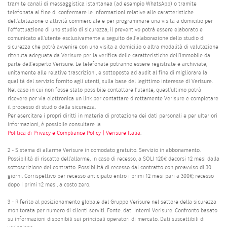
tramite canali di messaggistica istantanea (ad esempio WhatsApp) o tramite
telefonata al fine di confermare le informazioni relative alle caratteristiche
dell’abitazione o attività commerciale e per programmare una visita a domicilio per
l’effettuazione di uno studio di sicurezza; il preventivo potrà essere elaborato e
comunicato all’utente esclusivamente a seguito dell'elaborazione dello studio di
sicurezza che potrà avvenire con una visita a domicilio o altra modalità di valutazione
ritenuta adeguata da Verisure per la verifica delle caratteristiche dell’immobile da
parte dell’esperto Verisure. Le telefonate potranno essere registrate e archiviate,
unitamente alle relative trascrizioni, e sottoposte ad audit al fine di migliorare la
qualità del servizio fornito agli utenti, sulla base del legittimo interesse di Verisure.
Nel caso in cui non fosse stato possibile contattare l’utente, quest’ultimo potrà
ricevere per via elettronica un link per contattare direttamente Verisure e completare
il processo di studio della sicurezza.
Per esercitare i propri diritti in materia di protezione dei dati personali e per ulteriori
informazioni, è possibile consultare la
Politica di Privacy e Compliance Policy | Verisure Italia
.
2 - Sistema di allarme Verisure in comodato gratuito. Servizio in abbonamento.
Possibilità di riscatto dell’allarme, in caso di recesso, a SOLI 120€ decorsi 12 mesi dalla
sottoscrizione del contratto. Possibilità di recesso dal contratto con preavviso di 30
giorni. Corrispettivo per recesso anticipato entro i primi 12 mesi pari a 300€; recesso
dopo i primi 12 mesi, a costo zero.
3 - Riferito al posizionamento globale del Gruppo Verisure nel settore della sicurezza
monitorata per numero di clienti serviti. Fonte: dati interni Verisure. Confronto basato
su informazioni disponibili sui principali operatori di mercato. Dati suscettibili di