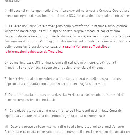
variazione.
4 - 60 secondi è il tempo medio di verifica entro cui nella nostra Centrale Operativa si
riceve un segnale di massima priorità come SOS, furto, rapina o segnale di intrusione.
5 - Le recensioni pubblicate provengono dalla piattaforma Trustpilot e sono lasciate
volontariamente dagli utenti. Trustpilot adotta proprie procedure per verificare
l'autenticità delle recensioni, richiedendo, ove possibile, elementi idonei a confermare
l'esperienza del cliente. Per maggiori informazioni sulle modalità di raccolta e verifica
delle recensioni è possibile consultare
la pagina Verisure su Trustpilot
e
le informazioni pubblicate da Trustpilot
.
6 - Bonus Sicurezza: 50% di detrazione sull’abitazione principale; 36% per altri
immobili. Beneficio fiscale soggetto a requisiti e condizioni di legge.
7 - In riferimento alle dimensioni e alla capacità operativa della nostra struttura
rispetto ad altre realtà conosciute nel settore della vigilanza privata.
8- Dato riferito alla struttura organizzativa Verisure a livello globale, in termini di
numero complessivo di clienti attivi.
9 - Dato elaborato su base interna e riferito agli interventi gestiti dalla Centrale
Operativa Verisure in Italia nel periodo 1 gennaio – 31 dicembre 2025.
10 - Dato elaborato su base interna e riferito ai clienti attivi ed ex clienti Verisure.
Percentuale calcolata come rapporto tra il numero di clienti che hanno denunciato un