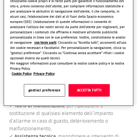
Utilizziamo cookie propri e di terze parti per garantire il funzionamento del
sito e, previo consenso dell’utente, per compilare informazioni statistiche e
Con Verisure, non dovrai pensare a niente né
per analizzare le abitudini di navigazione dell'utente, il che comporta, in
alcuni casi, l'elaborazione dei dati al di fuori dello Spazio economico
sostenere ulteriori spese! Ci pensiamo noi a garantirti
europeo (SEE). L'elaborazione di queste informazioni ci consente di
alti livelli di protezione in ogni momento. Con il tuo
analizzare l'utilizzo dei nostri servizi da parte dell'utente per migliorarli, per
allarme Verisure, avrai la
Garanzia Verisure inclusa
personalizzare i contenuti che offriamo e mostrare all'utente pubblicità
personalizzata in linea con le sue preferenze. Inoltre, condividiamo le analisi
per sempre senza costi aggiuntivi
e valida sin dal
di navigazione
con terze parti
. Cliccando su “Accetta tutti”, acconsenti all'uso
momento dell’installazione.
dei cookie necessari e facoltativi. Per personalizzare la navigazione, clicca su
“gestisci preferenze”. Cliccando su “Continua senza accettare” rifiuti i cookie
opzionali diversi da quelli tecnici.
La Garanzia Verisure include:
Per maggiori informazioni puoi consultare la nostra cookie policy e la nostra
Privacy Policy
Cookie Policy
Privacy Policy
✓
Servizio di
verifica costante della continuità di
funzionamento
dell’allarme per intervenire
immediatamente e preventivamente in caso di
gestisci preferenze
ACCETTA TUTTI
irregolarità;
✓
100% di manutenzione
per riparazione e
sostituzione di qualsiasi elemento dell’impianto
d’allarme in caso di guasto, deterioramento o
malfunzionamento;
✓
Assistenza tecnica
, manodopera e intervento di