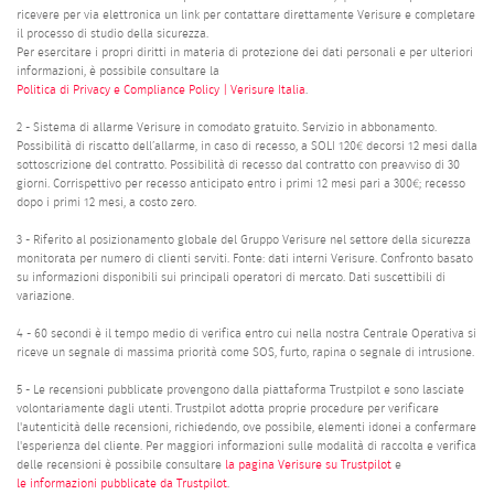
ricevere per via elettronica un link per contattare direttamente Verisure e completare
il processo di studio della sicurezza.
Per esercitare i propri diritti in materia di protezione dei dati personali e per ulteriori
informazioni, è possibile consultare la
Politica di Privacy e Compliance Policy | Verisure Italia
.
2 - Sistema di allarme Verisure in comodato gratuito. Servizio in abbonamento.
Possibilità di riscatto dell’allarme, in caso di recesso, a SOLI 120€ decorsi 12 mesi dalla
sottoscrizione del contratto. Possibilità di recesso dal contratto con preavviso di 30
giorni. Corrispettivo per recesso anticipato entro i primi 12 mesi pari a 300€; recesso
dopo i primi 12 mesi, a costo zero.
3 - Riferito al posizionamento globale del Gruppo Verisure nel settore della sicurezza
monitorata per numero di clienti serviti. Fonte: dati interni Verisure. Confronto basato
su informazioni disponibili sui principali operatori di mercato. Dati suscettibili di
variazione.
4 - 60 secondi è il tempo medio di verifica entro cui nella nostra Centrale Operativa si
riceve un segnale di massima priorità come SOS, furto, rapina o segnale di intrusione.
5 - Le recensioni pubblicate provengono dalla piattaforma Trustpilot e sono lasciate
volontariamente dagli utenti. Trustpilot adotta proprie procedure per verificare
l'autenticità delle recensioni, richiedendo, ove possibile, elementi idonei a confermare
l'esperienza del cliente. Per maggiori informazioni sulle modalità di raccolta e verifica
delle recensioni è possibile consultare
la pagina Verisure su Trustpilot
e
le informazioni pubblicate da Trustpilot
.