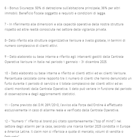
6 - Bonus Sicurezza: 50% di detrazione sull’abitazione principale; 36% per altri
immobili. Beneficio fiscale soggetto a requisiti e condizioni di legge.
7 - In riferimento alle dimensioni e alla capacità operativa della nostra struttura
rispetto ad altre realtà conosciute nel settore della vigilanza privata.
8- Dato riferito alla struttura organizzativa Verisure a livello globale, in termini di
numero complessivo di clienti attivi.
9 - Dato elaborato su base interna e riferito agli interventi gestiti dalla Centrale
Operativa Verisure in Italia nel periodo 1 gennaio – 31 dicembre 2025.
10 - Dato elaborato su base interna e riferito ai clienti attivi ed ex clienti Verisure.
Percentuale calcolata come rapporto tra il numero di clienti che hanno denunciato un
furto durante il periodo di servizio e il totale complessivo dei clienti attivi ed ex
clienti monitorati dalla Centrale Operativa. Il dato può variare in funzione del periodo
di osservazione e degli aggiornamenti statistici.
11 - Come previsto dal D.M. 269/2010, l’avviso alle Forze dell’Ordine è effettuato
esclusivamente in caso di allarme reale e verificato dalla Centrale Operativa.
12 - “Numero 1” riferito al brand più citato spontaneamente (“top of mind”) nel
settore degli allarmi per la casa, secondo una ricerca Kantar 2025 condotta in Europa
e America Latina. Il claim non si riferisce a quote di mercato, volumi di vendita o
fatturato”