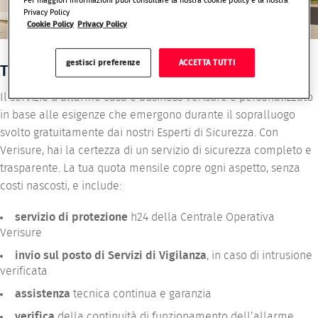
Per maggiori informazioni puoi consultare la nostra cookie policy e la nostra
Privacy Policy
Cookie Policy
Privacy Policy
gestisci preferenze
ACCETTA TUTTI
TUTTO INCLUSO, SENZA SORPRESE
Il servizio d’allarme casa e business Verisure è personalizzato
in base alle esigenze che emergono durante il sopralluogo
svolto gratuitamente dai nostri Esperti di Sicurezza. Con
Verisure, hai la certezza di un servizio di sicurezza completo e
trasparente. La tua quota mensile copre ogni aspetto, senza
costi nascosti, e include:
servizio di protezione
h24 della Centrale Operativa
Verisure
invio sul posto di Servizi di Vigilanza
, in caso di intrusione
verificata
assistenza
tecnica continua e garanzia
verifica
della continuità di funzionamento dell’allarme