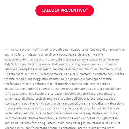
1
CALCOLA PREVENTIVO
1 - Il calcola preventivo/richiedi preventivo non comporta la ricezione di un preventivo
online né la formulazione di un’offerta economica a distanza, ma avvia
esclusivamente il processo di studio della sicurezza personalizzato, in cui Verisure
Italy S.r.l., in qualità di Titolare del trattamento, raccoglierà online le informazioni
relative alle esigenze di sicurezza dell'utente in circa un minuto dal momento in cui
l’utente clicca su "invia". Successivamente, Verisure si metterà in contatto con l’utente
tramite canali di messaggistica istantanea (ad esempio WhatsApp) o tramite
telefonata al fine di confermare le informazioni relative alle caratteristiche
dell’abitazione o attività commerciale e per programmare una visita a domicilio per
l’effettuazione di uno studio di sicurezza; il preventivo potrà essere elaborato e
comunicato all’utente esclusivamente a seguito dell'elaborazione dello studio di
sicurezza che potrà avvenire con una visita a domicilio o altra modalità di valutazione
ritenuta adeguata da Verisure per la verifica delle caratteristiche dell’immobile da
parte dell’esperto Verisure. Le telefonate potranno essere registrate e archiviate,
unitamente alle relative trascrizioni, e sottoposte ad audit al fine di migliorare la
qualità del servizio fornito agli utenti, sulla base del legittimo interesse di Verisure.
Nel caso in cui non fosse stato possibile contattare l’utente, quest’ultimo potrà