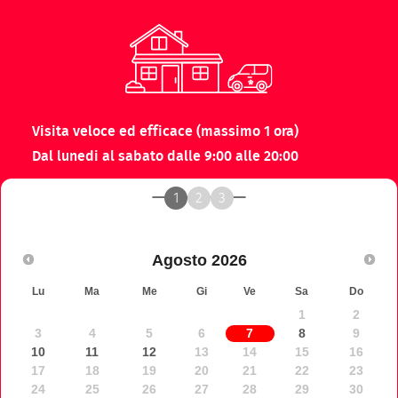
COSA DICONO DI NOI
Visita veloce ed efficace (massimo 1 ora)
Dal lunedi al sabato dalle 9:00 alle 20:00
1
2
3
Agosto
2026
Lu
Ma
Me
Gi
Ve
Sa
Do
1
2
3
4
5
6
7
8
9
10
11
12
13
14
15
16
17
18
19
20
21
22
23
24
25
26
27
28
29
30