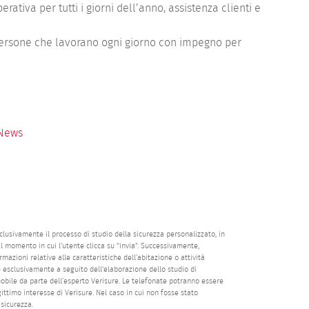
ativa per tutti i giorni dell’anno, assistenza clienti e
e persone che lavorano ogni giorno con impegno per
News
clusivamente il processo di studio della sicurezza personalizzato, in
dal momento in cui l’utente clicca su "invia". Successivamente,
azioni relative alle caratteristiche dell’abitazione o attività
 esclusivamente a seguito dell'elaborazione dello studio di
mobile da parte dell’esperto Verisure. Le telefonate potranno essere
egittimo interesse di Verisure. Nel caso in cui non fosse stato
 sicurezza.