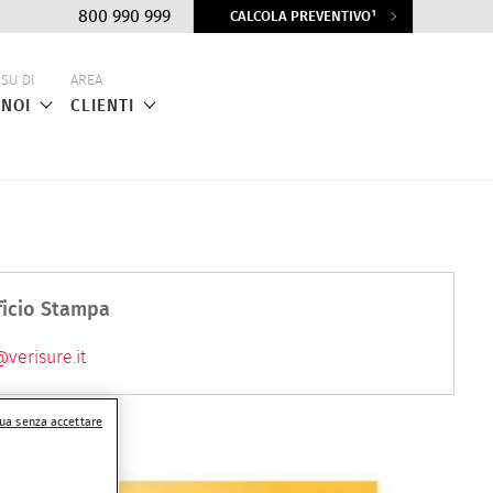
Top
800 990 999
CALCOLA PREVENTIVO¹
menu
SU DI
AREA
NOI
CLIENTI
ficio Stampa
verisure.it
ua senza accettare