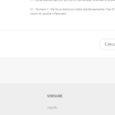
11 - Come previsto dal D.M. 269/2010, l’avviso alle Forze dell’Ordine
12 - “Numero 1” riferito al brand più citato spontaneamente (“top of 
volumi di vendita o fatturato”
VERISURE
VALORI