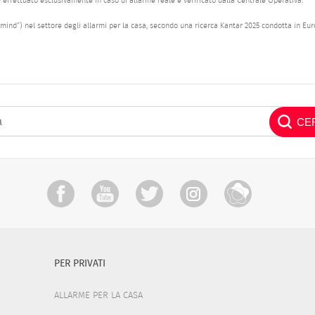
 è effettuato esclusivamente in caso di allarme reale e verificato dalla Centrale Operativa.
mind”) nel settore degli allarmi per la casa, secondo una ricerca Kantar 2025 condotta in Euro
PER PRIVATI
ALLARME PER LA CASA