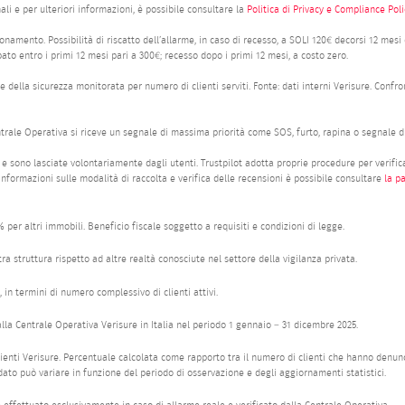
nali e per ulteriori informazioni, è possibile consultare la
Politica di Privacy e Compliance Polic
namento. Possibilità di riscatto dell’allarme, in caso di recesso, a SOLI 120€ decorsi 12 mesi d
pato entro i primi 12 mesi pari a 300€; recesso dopo i primi 12 mesi, a costo zero.
 della sicurezza monitorata per numero di clienti serviti. Fonte: dati interni Verisure. Confro
ntrale Operativa si riceve un segnale di massima priorità come SOS, furto, rapina o segnale di
e sono lasciate volontariamente dagli utenti. Trustpilot adotta proprie procedure per verificar
nformazioni sulle modalità di raccolta e verifica delle recensioni è possibile consultare
la p
 per altri immobili. Beneficio fiscale soggetto a requisiti e condizioni di legge.
ra struttura rispetto ad altre realtà conosciute nel settore della vigilanza privata.
, in termini di numero complessivo di clienti attivi.
dalla Centrale Operativa Verisure in Italia nel periodo 1 gennaio – 31 dicembre 2025.
 clienti Verisure. Percentuale calcolata come rapporto tra il numero di clienti che hanno denunc
l dato può variare in funzione del periodo di osservazione e degli aggiornamenti statistici.