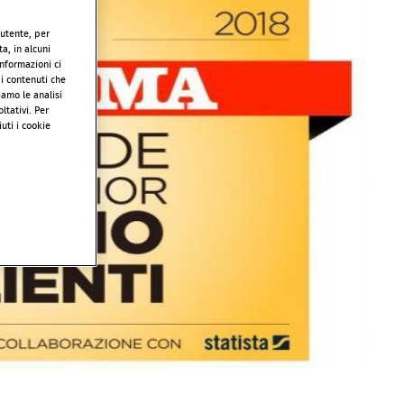
’utente, per
a, in alcuni
informazioni ci
 i contenuti che
iamo le analisi
ltativi. Per
uti i cookie