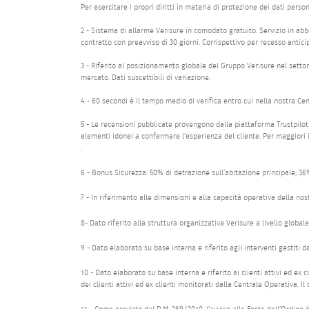
Per esercitare i propri diritti in materia di protezione dei dati perso
2 - Sistema di allarme Verisure in comodato gratuito. Servizio in abbo
contratto con preavviso di 30 giorni. Corrispettivo per recesso antici
3 - Riferito al posizionamento globale del Gruppo Verisure nel settore
mercato. Dati suscettibili di variazione.
4 - 60 secondi è il tempo medio di verifica entro cui nella nostra Ce
5 - Le recensioni pubblicate provengono dalla piattaforma Trustpilot 
elementi idonei a confermare l'esperienza del cliente. Per maggiori i
.
6 - Bonus Sicurezza: 50% di detrazione sull’abitazione principale; 36%
7 - In riferimento alle dimensioni e alla capacità operativa della nost
8- Dato riferito alla struttura organizzativa Verisure a livello globale
9 - Dato elaborato su base interna e riferito agli interventi gestiti 
10 - Dato elaborato su base interna e riferito ai clienti attivi ed ex
dei clienti attivi ed ex clienti monitorati dalla Centrale Operativa. I