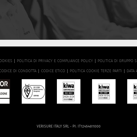
OOKIES
POLITICA DI PRIVACY E COMPLIANCE POLICY
POLITICA DI GRUPPO 
CODICE DI CONDOTTA
CODICE ETICO
POLITICA COOKIE TERZE PARTI
DATA 
VERISURE ITALY SRL - PI: IT12454611000