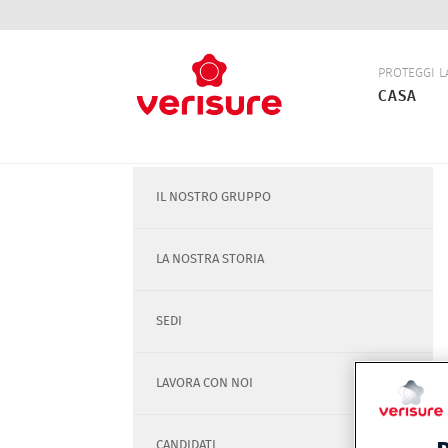
Navigazio
PROTEGGI L
principale
CASA
Sottomenu
IL NOSTRO GRUPPO
su
di
noi
LA NOSTRA STORIA
SEDI
LAVORA CON NOI
CANDIDATI