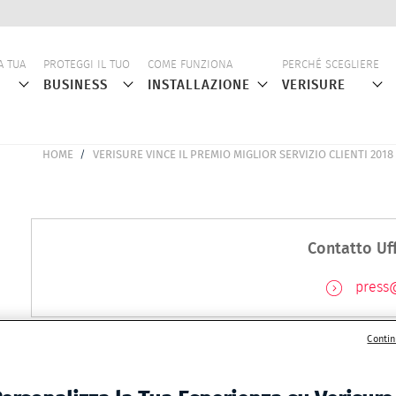
ne
A TUA
PROTEGGI IL TUO
COME FUNZIONA
PERCHÉ SCEGLIERE
BUSINESS
INSTALLAZIONE
VERISURE
HOME
VERISURE VINCE IL PREMIO MIGLIOR SERVIZIO CLIENTI 2018
BRICIOLE
DI
PANE
Contatto Uf
press@
Verisure vince il Premio Miglior Servizio Clienti 2018
Contin
DATA
16/04/2018