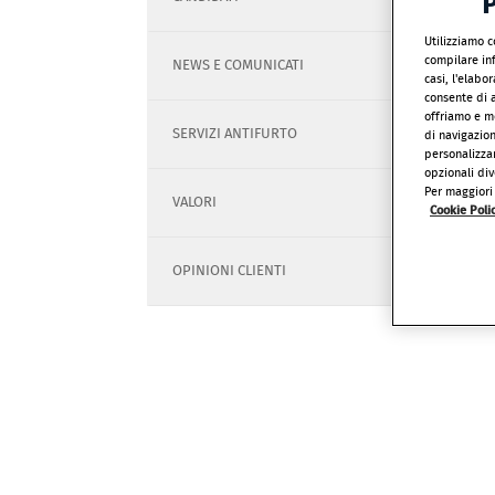
P
Utilizziamo c
compilare inf
NEWS E COMUNICATI
casi, l'elabo
consente di a
offriamo e mo
SERVIZI ANTIFURTO
di navigazio
personalizzar
opzionali div
Per maggiori 
VALORI
Cookie Poli
OPINIONI CLIENTI