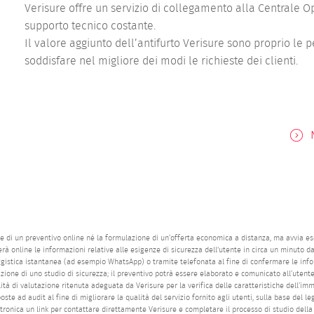
Verisure offre un servizio di collegamento alla Centrale Oper
supporto tecnico costante.
Il valore aggiunto dell’antifurto Verisure sono proprio l
soddisfare nel migliore dei modi le richieste dei clienti.
ne di un preventivo online né la formulazione di un’offerta economica a distanza, ma avvia es
oglierà online le informazioni relative alle esigenze di sicurezza dell'utente in circa un minuto 
gistica istantanea (ad esempio WhatsApp) o tramite telefonata al fine di confermare le inform
ione di uno studio di sicurezza; il preventivo potrà essere elaborato e comunicato all’utente
ità di valutazione ritenuta adeguata da Verisure per la verifica delle caratteristiche dell’im
oste ad audit al fine di migliorare la qualità del servizio fornito agli utenti, sulla base del l
ttronica un link per contattare direttamente Verisure e completare il processo di studio della