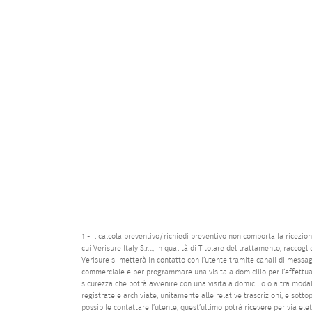
1 - Il calcola preventivo/richiedi preventivo non comporta la ricezio
cui Verisure Italy S.r.l., in qualità di Titolare del trattamento, racc
Verisure si metterà in contatto con l’utente tramite canali di messag
commerciale e per programmare una visita a domicilio per l’effettuaz
sicurezza che potrà avvenire con una visita a domicilio o altra modal
registrate e archiviate, unitamente alle relative trascrizioni, e sottop
possibile contattare l’utente, quest’ultimo potrà ricevere per via ele