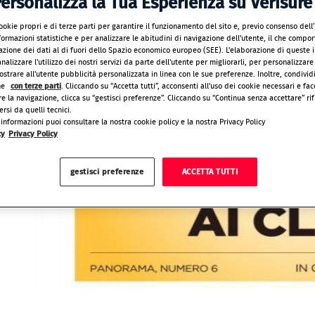
ersonalizza la Tua Esperienza su Verisure
ookie propri e di terze parti per garantire il funzionamento del sito e, previo consenso dell
ormazioni statistiche e per analizzare le abitudini di navigazione dell'utente, il che comport
razione dei dati al di fuori dello Spazio economico europeo (SEE). L'elaborazione di queste 
nalizzare l'utilizzo dei nostri servizi da parte dell'utente per migliorarli, per personalizzare
strare all'utente pubblicità personalizzata in linea con le sue preferenze. Inoltre, condivid
ne
con terze parti
. Cliccando su “Accetta tutti”, acconsenti all'uso dei cookie necessari e faco
e la navigazione, clicca su “gestisci preferenze”. Cliccando su “Continua senza accettare” rifi
ersi da quelli tecnici.
informazioni puoi consultare la nostra cookie policy e la nostra Privacy Policy
cy
Privacy Policy
gestisci preferenze
ACCETTA TUTTI