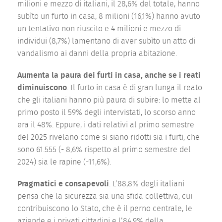
milioni e mezzo di italiani, il 28,6% del totale, hanno
subìto un furto in casa, 8 milioni (16,1%) hanno avuto
un tentativo non riuscito e 4 milioni e mezzo di
individui (8,7%) lamentano di aver subìto un atto di
vandalismo ai danni della propria abitazione.
Aumenta la paura dei furti in casa, anche se i reati
diminuiscono
. Il furto in casa è di gran lunga il reato
che gli italiani hanno più paura di subire: lo mette al
primo posto il 59% degli intervistati, lo scorso anno
era il 48%. Eppure, i dati relativi al primo semestre
del 2025 rivelano come si siano ridotti sia i furti, che
sono 61.555 (- 8,6% rispetto al primo semestre del
2024) sia le rapine (-11,6%).
Pragmatici e consapevoli
. L’88,8% degli italiani
pensa che la sicurezza sia una sfida collettiva, cui
contribuiscono lo Stato, che è il perno centrale, le
aziende e i privati cittadini e l’84,9% della