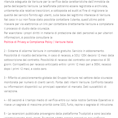
ritenuta adeguata da Verisure per la verifica delle caratteristiche dell’immobile da
parte dell’esperto Verisure. Le telefonate potranno essere registrate e archiviate,
unitamente alle relative trascrizioni, e sottoposte ad audit al fine di migliorare la
qualità del servizio fornito agli utenti, sulla base del legittimo interesse di Verisure.
Nel caso in cui non fosse stato possibile contattare l’utente, quest’ultimo potrà
ricevere per via elettronica un link per contattare direttamente Verisure e completare
il processo di studio della sicurezza.
Per esercitare i propri diritti in materia di protezione dei dati personali e per ulteriori
informazioni, è possibile consultare la
Politica di Privacy e Compliance Policy | Verisure Italia
.
2 - Sistema di allarme Verisure in comodato gratuito. Servizio in abbonamento.
Possibilità di riscatto dell’allarme, in caso di recesso, a SOLI 120€ decorsi 12 mesi dalla
sottoscrizione del contratto. Possibilità di recesso dal contratto con preavviso di 30
giorni. Corrispettivo per recesso anticipato entro i primi 12 mesi pari a 300€; recesso
dopo i primi 12 mesi, a costo zero.
3 - Riferito al posizionamento globale del Gruppo Verisure nel settore della sicurezza
monitorata per numero di clienti serviti. Fonte: dati interni Verisure. Confronto basato
su informazioni disponibili sui principali operatori di mercato. Dati suscettibili di
variazione.
4 - 60 secondi è il tempo medio di verifica entro cui nella nostra Centrale Operativa si
riceve un segnale di massima priorità come SOS, furto, rapina o segnale di intrusione.
5 - Le recensioni pubblicate provengono dalla piattaforma Trustpilot e sono lasciate