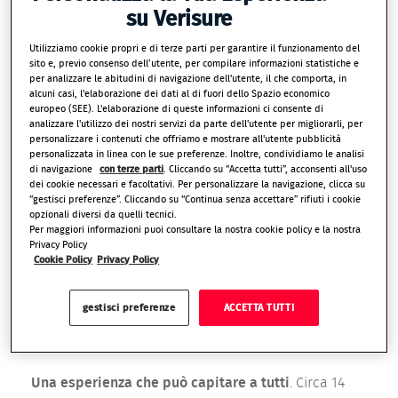
graduatoria dei comuni capoluogo con 8.699 furti in
su Verisure
abitazione nel 2024, per un’incidenza di 31,7 reati
Utilizziamo cookie propri e di terze parti per garantire il funzionamento del
ogni 10.000 abitanti. Al secondo posto è Milano con
sito e, previo consenso dell’utente, per compilare informazioni statistiche e
3.152 furti in casa, 23,1 per 10.000 residenti. Terza è
per analizzare le abitudini di navigazione dell'utente, il che comporta, in
alcuni casi, l'elaborazione dei dati al di fuori dello Spazio economico
Torino, dove sono stati denunciati 2.024 furti in
europeo (SEE). L'elaborazione di queste informazioni ci consente di
abitazione, 23,6 ogni 10.000 abitanti. Al quarto posto
analizzare l'utilizzo dei nostri servizi da parte dell'utente per migliorarli, per
personalizzare i contenuti che offriamo e mostrare all'utente pubblicità
Firenze, con 1.803 furti in casa. La graduatoria dei
personalizzata in linea con le sue preferenze. Inoltre, condividiamo le analisi
comuni capoluogo costruita in base all’incidenza dei
di navigazione
con terze parti
. Cliccando su “Accetta tutti”, acconsenti all'uso
dei cookie necessari e facoltativi. Per personalizzare la navigazione, clicca su
furti sulla popolazione vede al primo posto Pisa, con
“gestisci preferenze”. Cliccando su “Continua senza accettare” rifiuti i cookie
75,7 furti in abitazione per 10.000 abitanti, seguita da
opzionali diversi da quelli tecnici.
Per maggiori informazioni puoi consultare la nostra cookie policy e la nostra
Modena (57,1) Bolzano (55,5), Udine (53) e Verona
Privacy Policy
(50,3 per 10.000). È quanto emerge dal 4° Rapporto
Cookie Policy
Privacy Policy
dell’Osservatorio Censis-Verisure sulla Sicurezza
della Casa, intitolato «La sicurezza al servizio degli
gestisci preferenze
ACCETTA TUTTI
italiani», realizzato con il contributo del Servizio
analisi criminale del Ministero dell’Interno.
Una esperienza che può capitare a tutti
. Circa 14