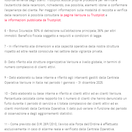
volontariamente dagli utenti. Trustpilot adotta proprie procedure per verificare
l'autenticità delle recensioni, richiedendo, ove possibile, elementi idonei a confermare
l'esperienza del cliente. Per maggiori informazioni sulle modalità di raccolta e verifica
delle recensioni è possibile consultare
la pagina Verisure su Trustpilot
e
le informazioni pubblicate da Trustpilot
.
6 - Bonus Sicurezza: 50% di detrazione sull’abitazione principale; 36% per altri
immobili. Beneficio fiscale soggetto a requisiti e condizioni di legge.
7 - In riferimento alle dimensioni e alla capacità operativa della nostra struttura
rispetto ad altre realtà conosciute nel settore della vigilanza privata.
8- Dato riferito alla struttura organizzativa Verisure a livello globale, in termini di
numero complessivo di clienti attivi.
9 - Dato elaborato su base interna e riferito agli interventi gestiti dalla Centrale
Operativa Verisure in Italia nel periodo 1 gennaio – 31 dicembre 2025.
10 - Dato elaborato su base interna e riferito ai clienti attivi ed ex clienti Verisure.
Percentuale calcolata come rapporto tra il numero di clienti che hanno denunciato un
furto durante il periodo di servizio e il totale complessivo dei clienti attivi ed ex
clienti monitorati dalla Centrale Operativa. Il dato può variare in funzione del periodo
di osservazione e degli aggiornamenti statistici.
11 - Come previsto dal D.M. 269/2010, l’avviso alle Forze dell’Ordine è effettuato
esclusivamente in caso di allarme reale e verificato dalla Centrale Operativa.