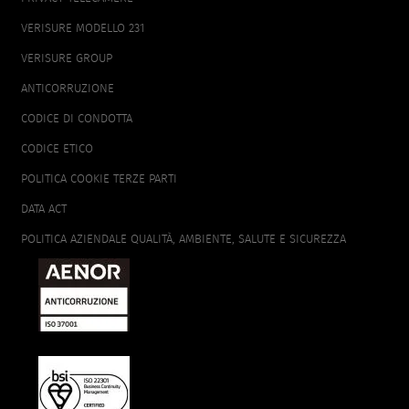
VERISURE MODELLO 231
VERISURE GROUP
ANTICORRUZIONE
CODICE DI CONDOTTA
CODICE ETICO
POLITICA COOKIE TERZE PARTI
DATA ACT
POLITICA AZIENDALE QUALITÀ, AMBIENTE, SALUTE E SICUREZZA