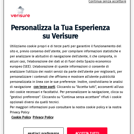
Continua senza accettare
un furto in casa
16 Dicembre 2021 - Per 4 italiani su 10 è davvero
Personalizza la Tua Esperienza
probabile subire un furto in casa durante le festività.
su Verisure
Almeno 1 loro conoscente su 2 è già stato derubato
Utilizziamo cookie propri e di terze parti per garantire il funzionamento del
in questo periodo. 7 su 10, quindi, aumenteranno o
sito e, previo consenso dell’utente, per compilare informazioni statistiche e
hanno già aumentato le proprie misure di sicurezza
per analizzare le abitudini di navigazione dell'utente, il che comporta, in
alcuni casi, l'elaborazione dei dati al di fuori dello Spazio economico
in casa prima di partire.
europeo (SEE). L'elaborazione di queste informazioni ci consente di
analizzare l'utilizzo dei nostri servizi da parte dell'utente per migliorarli, per
In vista delle vacanze di Natale 2021, Verisure,
personalizzare i contenuti che offriamo e mostrare all'utente pubblicità
personalizzata in linea con le sue preferenze. Inoltre, condividiamo le analisi
multinazionale di allarmi monitorati per case e
di navigazione
con terze parti
. Cliccando su “Accetta tutti”, acconsenti all'uso
negozi, ha intervistato oltre 2500 italiani per sapere
dei cookie necessari e facoltativi. Per personalizzare la navigazione, clicca su
“gestisci preferenze”. Cliccando su “Continua senza accettare” rifiuti i cookie
come si stanno preparando alle partenze natalizie.
opzionali diversi da quelli tecnici.
Per maggiori informazioni puoi consultare la nostra cookie policy e la nostra
Il 14% degli intervistati ha raccontato di aver subito,
Privacy Policy
Cookie Policy
Privacy Policy
in passato, un furto in casa proprio durante
un’assenza per le vacanze. 1 italiano su 2 ha almeno
un amico, parente o conoscente che ha subito
gestisci preferenze
ACCETTA TUTTI