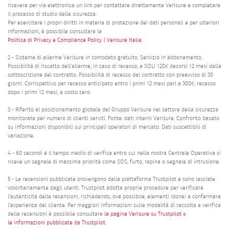
ricevere per via elettronica un link per contattare direttamente Verisure e completare
il processo di studio della sicurezza.
Per esercitare i propri diritti in materia di protezione dei dati personali e per ulteriori
informazioni, è possibile consultare la
Politica di Privacy e Compliance Policy | Verisure Italia
.
2 - Sistema di allarme Verisure in comodato gratuito. Servizio in abbonamento.
Possibilità di riscatto dell’allarme, in caso di recesso, a SOLI 120€ decorsi 12 mesi dalla
sottoscrizione del contratto. Possibilità di recesso dal contratto con preavviso di 30
giorni. Corrispettivo per recesso anticipato entro i primi 12 mesi pari a 300€; recesso
dopo i primi 12 mesi, a costo zero.
3 - Riferito al posizionamento globale del Gruppo Verisure nel settore della sicurezza
monitorata per numero di clienti serviti. Fonte: dati interni Verisure. Confronto basato
su informazioni disponibili sui principali operatori di mercato. Dati suscettibili di
variazione.
4 - 60 secondi è il tempo medio di verifica entro cui nella nostra Centrale Operativa si
riceve un segnale di massima priorità come SOS, furto, rapina o segnale di intrusione.
5 - Le recensioni pubblicate provengono dalla piattaforma Trustpilot e sono lasciate
volontariamente dagli utenti. Trustpilot adotta proprie procedure per verificare
l'autenticità delle recensioni, richiedendo, ove possibile, elementi idonei a confermare
l'esperienza del cliente. Per maggiori informazioni sulle modalità di raccolta e verifica
delle recensioni è possibile consultare
la pagina Verisure su Trustpilot
e
le informazioni pubblicate da Trustpilot
.