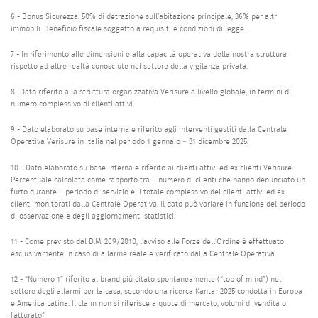
6 - Bonus Sicurezza: 50% di detrazione sull’abitazione principale; 36% per altri
immobili. Beneficio fiscale soggetto a requisiti e condizioni di legge.
7 - In riferimento alle dimensioni e alla capacità operativa della nostra struttura
rispetto ad altre realtà conosciute nel settore della vigilanza privata.
8- Dato riferito alla struttura organizzativa Verisure a livello globale, in termini di
numero complessivo di clienti attivi.
9 - Dato elaborato su base interna e riferito agli interventi gestiti dalla Centrale
Operativa Verisure in Italia nel periodo 1 gennaio – 31 dicembre 2025.
10 - Dato elaborato su base interna e riferito ai clienti attivi ed ex clienti Verisure.
Percentuale calcolata come rapporto tra il numero di clienti che hanno denunciato un
furto durante il periodo di servizio e il totale complessivo dei clienti attivi ed ex
clienti monitorati dalla Centrale Operativa. Il dato può variare in funzione del periodo
di osservazione e degli aggiornamenti statistici.
11 - Come previsto dal D.M. 269/2010, l’avviso alle Forze dell’Ordine è effettuato
esclusivamente in caso di allarme reale e verificato dalla Centrale Operativa.
12 - “Numero 1” riferito al brand più citato spontaneamente (“top of mind”) nel
settore degli allarmi per la casa, secondo una ricerca Kantar 2025 condotta in Europa
e America Latina. Il claim non si riferisce a quote di mercato, volumi di vendita o
fatturato”