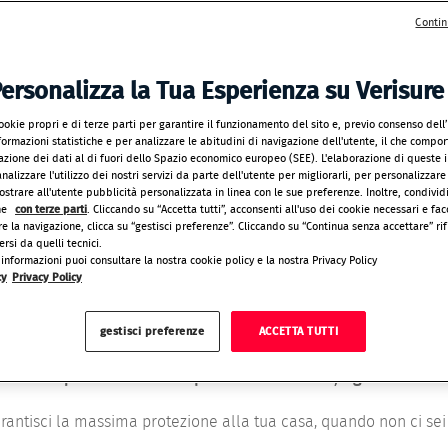
ACCEDI ALL
Contin
ersonalizza la Tua Esperienza su Verisure
oppure p
ookie propri e di terze parti per garantire il funzionamento del sito e, previo consenso dell
cl
ormazioni statistiche e per analizzare le abitudini di navigazione dell'utente, il che comport
razione dei dati al di fuori dello Spazio economico europeo (SEE). L'elaborazione di queste 
nalizzare l'utilizzo dei nostri servizi da parte dell'utente per migliorarli, per personalizzare
strare all'utente pubblicità personalizzata in linea con le sue preferenze. Inoltre, condivid
ne
con terze parti
. Cliccando su “Accetta tutti”, acconsenti all'uso dei cookie necessari e faco
e la navigazione, clicca su “gestisci preferenze”. Cliccando su “Continua senza accettare” rifi
ersi da quelli tecnici.
informazioni puoi consultare la nostra cookie policy e la nostra Privacy Policy
cy
Privacy Policy
OGNI GIORNO: IL PRIMO PASSO PER
gestisci preferenze
ACCETTA TUTTI
re sempre l’allarme
, solo così la nostra Centrale Operativa po
offrirti protezione e tranquillità 24 ore su 24, 7 giorni su 7.
 garantisci la massima protezione alla tua casa, quando non ci se