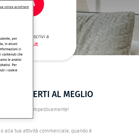
A TUA AREA
ua senza accettare
er assistenza, scrivi a
’utente, per
iente@verisure.it
a, in alcuni
informazioni ci
 i contenuti che
iamo le analisi
ltativi. Per
uti i cookie
 PROTEGGERTI AL MEGLIO
trà intervenire tempestivamente!
i o alla tua attività commerciale, quando è