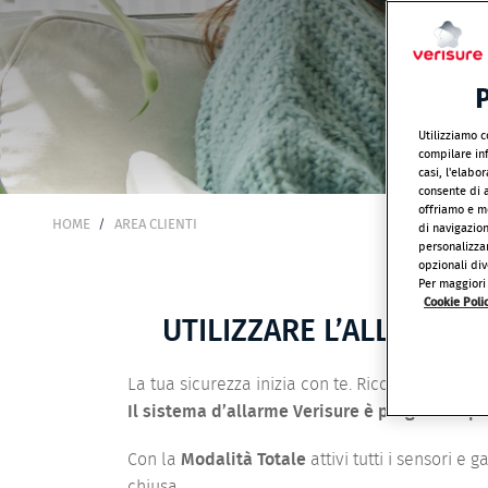
P
Utilizziamo c
compilare inf
casi, l'elabo
consente di a
offriamo e mo
HOME
AREA CLIENTI
BRICIOLE
di navigazio
personalizzar
DI
opzionali div
PANE
Per maggiori 
Cookie Poli
UTILIZZARE L’ALLARME 
La tua sicurezza inizia con te. Ricorda di
attiva
Il sistema d’allarme Verisure è progettato per 
Con la
Modalità Totale
attivi tutti i sensori e
chiusa.