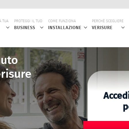
ne
A TUA
PROTEGGI IL TUO
COME FUNZIONA
PERCHÉ SCEGLIERE
BUSINESS
INSTALLAZIONE
VERISURE
nuto
erisure
Accedi
p