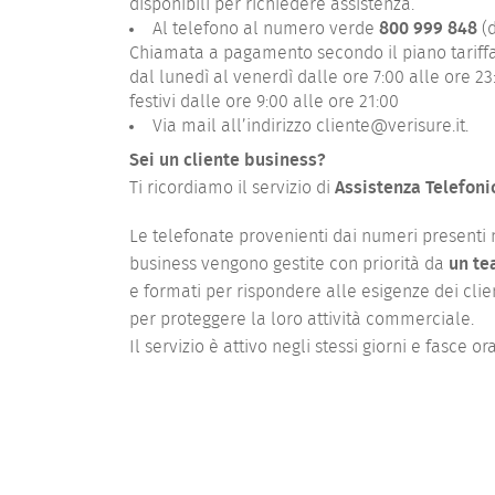
disponibili per richiedere assistenza.
Al telefono al numero verde
800 999 848
(d
Chiamata a pagamento secondo il piano tariffa
dal lunedì al venerdì dalle ore 7:00 alle ore 2
festivi dalle ore 9:00 alle ore 21:00
Via mail all’indirizzo
cliente@verisure.it
.
Sei un cliente business?
Ti ricordiamo il servizio di
Assistenza Telefoni
Le telefonate provenienti dai numeri presenti ne
business vengono gestite con priorità da
un te
e formati per rispondere alle esigenze dei clie
per proteggere la loro attività commerciale.
Il servizio è attivo negli stessi giorni e fasce or