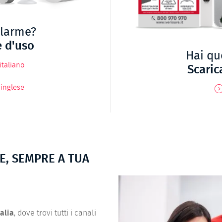
llarme?
e d'uso
Hai qu
italiano
Scaric
 inglese
RE, SEMPRE A TUA
alia
, dove trovi tutti i canali