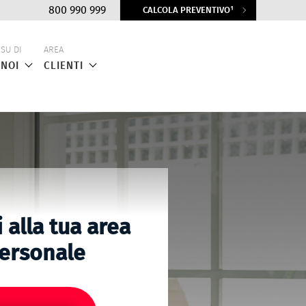
Top
800 990 999
CALCOLA PREVENTIVO¹
menu
SU DI
AREA
NOI
CLIENTI
 alla tua area
ersonale