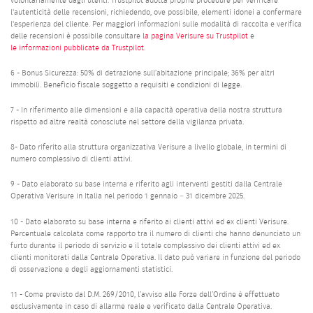
volontariamente dagli utenti. Trustpilot adotta proprie procedure per verificare
l'autenticità delle recensioni, richiedendo, ove possibile, elementi idonei a confermare
l'esperienza del cliente. Per maggiori informazioni sulle modalità di raccolta e verifica
delle recensioni è possibile consultare
la pagina Verisure su Trustpilot
e
le informazioni pubblicate da Trustpilot
.
6 - Bonus Sicurezza: 50% di detrazione sull’abitazione principale; 36% per altri
immobili. Beneficio fiscale soggetto a requisiti e condizioni di legge.
7 - In riferimento alle dimensioni e alla capacità operativa della nostra struttura
rispetto ad altre realtà conosciute nel settore della vigilanza privata.
8- Dato riferito alla struttura organizzativa Verisure a livello globale, in termini di
numero complessivo di clienti attivi.
9 - Dato elaborato su base interna e riferito agli interventi gestiti dalla Centrale
Operativa Verisure in Italia nel periodo 1 gennaio – 31 dicembre 2025.
10 - Dato elaborato su base interna e riferito ai clienti attivi ed ex clienti Verisure.
Percentuale calcolata come rapporto tra il numero di clienti che hanno denunciato un
furto durante il periodo di servizio e il totale complessivo dei clienti attivi ed ex
clienti monitorati dalla Centrale Operativa. Il dato può variare in funzione del periodo
di osservazione e degli aggiornamenti statistici.
11 - Come previsto dal D.M. 269/2010, l’avviso alle Forze dell’Ordine è effettuato
esclusivamente in caso di allarme reale e verificato dalla Centrale Operativa.