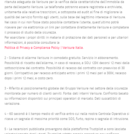
ritenuta adeguata da Verisure per la verifica delle caratteristiche dell’immobile da
parte dell’esperto Verisure. Le telefonate potranno essere registrate e archiviate,
unitamente alle relative trascrizioni, e sottoposte ad audit al fine di migliorare la
qualità del servizio fornito agli utenti, sulla base del legittimo interesse di Verisure.
Nel caso in cui non fosse stato possibile contattare l’utente, quest’ultimo potrà
ricevere per via elettronica un link per contattare direttamente Verisure e completare
il processo di studio della sicurezza.
Per esercitare i propri diritti in materia di protezione dei dati personali e per ulteriori
informazioni, è possibile consultare la
Politica di Privacy e Compliance Policy | Verisure Italia
.
2 - Sistema di allarme Verisure in comodato gratuito. Servizio in abbonamento.
Possibilità di riscatto dell’allarme, in caso di recesso, a SOLI 120€ decorsi 12 mesi dalla
sottoscrizione del contratto. Possibilità di recesso dal contratto con preavviso di 30
giorni. Corrispettivo per recesso anticipato entro i primi 12 mesi pari a 300€; recesso
dopo i primi 12 mesi, a costo zero.
3 - Riferito al posizionamento globale del Gruppo Verisure nel settore della sicurezza
monitorata per numero di clienti serviti. Fonte: dati interni Verisure. Confronto basato
su informazioni disponibili sui principali operatori di mercato. Dati suscettibili di
variazione.
4 - 60 secondi è il tempo medio di verifica entro cui nella nostra Centrale Operativa si
riceve un segnale di massima priorità come SOS, furto, rapina o segnale di intrusione.
5 - Le recensioni pubblicate provengono dalla piattaforma Trustpilot e sono lasciate