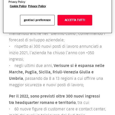
e un delta 2021/2020 del -4,1% di lavoratori (dati Istat
Privacy Policy
Cookie Policy
Privacy Policy
2021), Verisure prosegue invece il proprio trend
positivo:
gestisci preferenze
ACCETTA TUTTI
•
il ritmo di crescita medio di 350 nuovi ingressi
l’anno
registrato nell’era pre-Covid è stato
mantenuto anche nel “biennio Covid”, confermando i
forecast di sviluppo aziendale;
• rispetto ai 300 nuovi posti di lavoro annunciati a
inizio 2021, l’azienda ha chiuso l’anno con +350
ingressi;
• negli ultimi due anni,
Verisure si è espansa nelle
Marche, Puglia, Sicilia, Friuli-Venezia Giulia e
Umbria
, passando da 8 a 13 regioni a cui offrire una
maggior sicurezza e nuovi posti di lavoro;
Per il 2022, sono previsti oltre 300 nuovi ingressi
tra headquarter romano e territorio
, tra cui:
• 60 nuove figure di customer care e contact center,