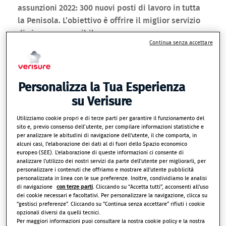
assunzioni 2022: 300 nuovi posti di lavoro in tutta
la Penisola. L’obiettivo è offrire il miglior servizio
di sicurezza possibile a un numero sempre
Continua senza accettare
maggiore di persone.
Con 4 milioni di clienti e oltre 20.000 dipendenti in 16
Nazioni, Verisure - multinazionale leader in Europa e
Personalizza la Tua Esperienza
Italia nel settore degli allarmi monitorati per case e
su Verisure
negozi - sta investendo da 8 anni nel nostro Paese e
nei cittadini per portare il proprio servizio di Alta
Utilizziamo cookie propri e di terze parti per garantire il funzionamento del
sito e, previo consenso dell’utente, per compilare informazioni statistiche e
Sicurezza a famiglie e attività commerciali.
per analizzare le abitudini di navigazione dell'utente, il che comporta, in
In Italia dal 2013, Verisure ha creato circa 2.000
alcuni casi, l'elaborazione dei dati al di fuori dello Spazio economico
europeo (SEE). L'elaborazione di queste informazioni ci consente di
posti di lavoro in 13 regioni
, aprendo uffici in 55
analizzare l'utilizzo dei nostri servizi da parte dell'utente per migliorarli, per
province.
personalizzare i contenuti che offriamo e mostrare all'utente pubblicità
personalizzata in linea con le sue preferenze. Inoltre, condividiamo le analisi
di navigazione
con terze parti
. Cliccando su “Accetta tutti”, acconsenti all'uso
Mentre la pandemia sta purtroppo continuando a
dei cookie necessari e facoltativi. Per personalizzare la navigazione, clicca su
colpire l’economia italiana e i posti di lavoro con
“gestisci preferenze”. Cliccando su “Continua senza accettare” rifiuti i cookie
opzionali diversi da quelli tecnici.
una scesa annuale del tasso di occupazione del -2%
Per maggiori informazioni puoi consultare la nostra cookie policy e la nostra