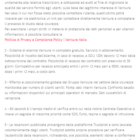
unitamente alle relative trascrizioni, e sottoposte ad audit al fine di migliorare la
qualità del servizio fornito agli utenti, sulla base del legittimo interesse di Verisure.
Nel caso in cui non fosse stato possibile contattare l’utente, quest’ultimo potrà
ricevere per via elettronica un link per contattare direttamente Verisure e completare
il processo di studio della sicurezza.
Per esercitare i propri diritti in materia di protezione dei dati personali e per ulteriori
informazioni, è possibile consultare la
Politica di Privacy e Compliance Policy | Verisure Italia
.
2 - Sistema di allarme Verisure in comodato gratuito. Servizio in abbonamento.
Possibilità di riscatto dell’allarme, in caso di recesso, a SOLI 120€ decorsi 12 mesi dalla
sottoscrizione del contratto. Possibilità di recesso dal contratto con preavviso di 30
giorni. Corrispettivo per recesso anticipato entro i primi 12 mesi pari a 300€; recesso
dopo i primi 12 mesi, a costo zero.
3 - Riferito al posizionamento globale del Gruppo Verisure nel settore della sicurezza
monitorata per numero di clienti serviti. Fonte: dati interni Verisure. Confronto basato
su informazioni disponibili sui principali operatori di mercato. Dati suscettibili di
variazione.
4 - 60 secondi è il tempo medio di verifica entro cui nella nostra Centrale Operativa si
riceve un segnale di massima priorità come SOS, furto, rapina o segnale di intrusione.
5 - Le recensioni pubblicate provengono dalla piattaforma Trustpilot e sono lasciate
volontariamente dagli utenti. Trustpilot adotta proprie procedure per verificare
l'autenticità delle recensioni, richiedendo, ove possibile, elementi idonei a confermare