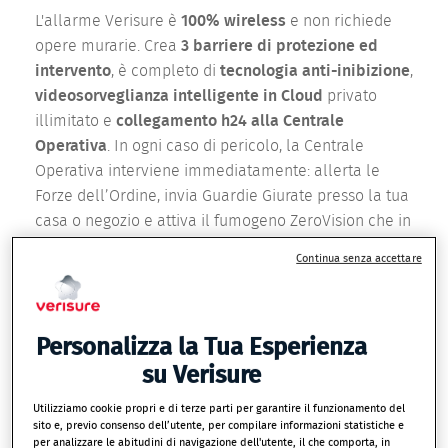
L'allarme Verisure è
100% wireless
e non richiede
opere murarie. Crea
3 barriere di protezione ed
intervento
, è completo di
tecnologia anti-inibizione
,
videosorveglianza intelligente in Cloud
privato
illimitato e
collegamento h24 alla Centrale
Operativa
. In ogni caso di pericolo, la Centrale
Operativa interviene immediatamente: allerta le
Forze dell’Ordine, invia Guardie Giurate presso la tua
casa o negozio e attiva il fumogeno ZeroVision che in
appena 45 secondi blocca il furto.
Continua senza accettare
Con Verisure,
sono inclusi tutti i servizi di
installazione
professionale certificata e
manutenzione
ordinaria e straordinaria effettuate da
Personalizza la Tua Esperienza
Tecnici Verisure Certificati.
su Verisure
I nostri Esperti di Sicurezza
progettano il tuo
Utilizziamo cookie propri e di terze parti per garantire il funzionamento del
sito e, previo consenso dell’utente, per compilare informazioni statistiche e
allarme su misura
e ti propongono un preventivo
per analizzare le abitudini di navigazione dell'utente, il che comporta, in