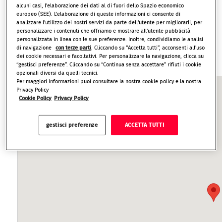
personalizzato con uno Sopralluogo gratuito e senza
alcuni casi, l'elaborazione dei dati al di fuori dello Spazio economico
europeo (SEE). L'elaborazione di queste informazioni ci consente di
impegno. Richiedi subito il tuo sopralluogo all'
analizzare l'utilizzo dei nostri servizi da parte dell'utente per migliorarli, per
800 990 999
o
calcola il tuo preventivo qui.
personalizzare i contenuti che offriamo e mostrare all'utente pubblicità
personalizzata in linea con le sue preferenze. Inoltre, condividiamo le analisi
di navigazione
con terze parti
. Cliccando su “Accetta tutti”, acconsenti all'uso
dei cookie necessari e facoltativi. Per personalizzare la navigazione, clicca su
“gestisci preferenze”. Cliccando su “Continua senza accettare” rifiuti i cookie
opzionali diversi da quelli tecnici.
Per maggiori informazioni puoi consultare la nostra cookie policy e la nostra
Privacy Policy
Cookie Policy
Privacy Policy
gestisci preferenze
ACCETTA TUTTI