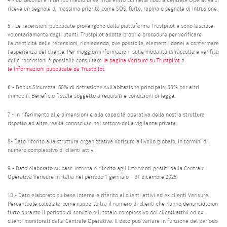
4 - 60 secondi è il tempo medio di verifica entro cui nella nostra Centrale Operativa si
riceve un segnale di massima priorità come SOS, furto, rapina o segnale di intrusione.
5 - Le recensioni pubblicate provengono dalla piattaforma Trustpilot e sono lasciate
volontariamente dagli utenti. Trustpilot adotta proprie procedure per verificare
l'autenticità delle recensioni, richiedendo, ove possibile, elementi idonei a confermare
l'esperienza del cliente. Per maggiori informazioni sulle modalità di raccolta e verifica
delle recensioni è possibile consultare
la pagina Verisure su Trustpilot
e
le informazioni pubblicate da Trustpilot
.
6 - Bonus Sicurezza: 50% di detrazione sull’abitazione principale; 36% per altri
immobili. Beneficio fiscale soggetto a requisiti e condizioni di legge.
7 - In riferimento alle dimensioni e alla capacità operativa della nostra struttura
rispetto ad altre realtà conosciute nel settore della vigilanza privata.
8- Dato riferito alla struttura organizzativa Verisure a livello globale, in termini di
numero complessivo di clienti attivi.
9 - Dato elaborato su base interna e riferito agli interventi gestiti dalla Centrale
Operativa Verisure in Italia nel periodo 1 gennaio – 31 dicembre 2025.
10 - Dato elaborato su base interna e riferito ai clienti attivi ed ex clienti Verisure.
Percentuale calcolata come rapporto tra il numero di clienti che hanno denunciato un
furto durante il periodo di servizio e il totale complessivo dei clienti attivi ed ex
clienti monitorati dalla Centrale Operativa. Il dato può variare in funzione del periodo