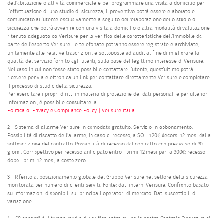
dell’abitazione o attività commerciale e per programmare una visita a domicilio per
l’effettuazione di uno studio di sicurezza; il preventivo potrà essere elaborato e
comunicato all’utente esclusivamente a seguito dell'elaborazione dello studio di
sicurezza che potrà avvenire con una visita a domicilio o altra modalità di valutazione
ritenuta adeguata da Verisure per la verifica delle caratteristiche dell’immobile da
parte dell’esperto Verisure. Le telefonate potranno essere registrate e archiviate,
unitamente alle relative trascrizioni, e sottoposte ad audit al fine di migliorare la
qualità del servizio fornito agli utenti, sulla base del legittimo interesse di Verisure.
Nel caso in cui non fosse stato possibile contattare l’utente, quest’ultimo potrà
ricevere per via elettronica un link per contattare direttamente Verisure e completare
il processo di studio della sicurezza.
Per esercitare i propri diritti in materia di protezione dei dati personali e per ulteriori
informazioni, è possibile consultare la
Politica di Privacy e Compliance Policy | Verisure Italia
.
2 - Sistema di allarme Verisure in comodato gratuito. Servizio in abbonamento.
Possibilità di riscatto dell’allarme, in caso di recesso, a SOLI 120€ decorsi 12 mesi dalla
sottoscrizione del contratto. Possibilità di recesso dal contratto con preavviso di 30
giorni. Corrispettivo per recesso anticipato entro i primi 12 mesi pari a 300€; recesso
dopo i primi 12 mesi, a costo zero.
3 - Riferito al posizionamento globale del Gruppo Verisure nel settore della sicurezza
monitorata per numero di clienti serviti. Fonte: dati interni Verisure. Confronto basato
su informazioni disponibili sui principali operatori di mercato. Dati suscettibili di
variazione.