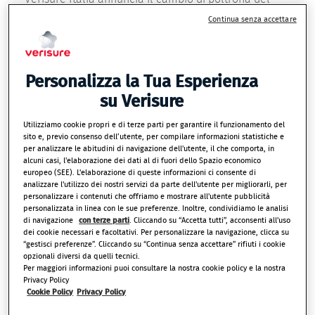
proprio Direttore Generale: Stefan Konrad Mendez è
Continua senza accettare
ora alla guida della filiale italiana della
multinazionale leader d’Europa nel settore degli
allarmi monitorati, che
inaugura il 2021 con il
Personalizza la Tua Esperienza
traguardo di 150.000 clienti e 1.800 posti di lavoro
su Verisure
creati in soli 7 anni.
Utilizziamo cookie propri e di terze parti per garantire il funzionamento del
sito e, previo consenso dell’utente, per compilare informazioni statistiche e
per analizzare le abitudini di navigazione dell'utente, il che comporta, in
Stefan Konrad Mendez è stato nominato nuovo
alcuni casi, l'elaborazione dei dati al di fuori dello Spazio economico
Direttore Generale di Verisure Italia, azienda del
europeo (SEE). L'elaborazione di queste informazioni ci consente di
analizzare l'utilizzo dei nostri servizi da parte dell'utente per migliorarli, per
Gruppo multinazionale leader d’Europa (
Berg Insight
,
personalizzare i contenuti che offriamo e mostrare all'utente pubblicità
2020) nel settore dei sistemi di allarme monitorati
personalizzata in linea con le sue preferenze. Inoltre, condividiamo le analisi
di navigazione
con terze parti
. Cliccando su “Accetta tutti”, acconsenti all'uso
per case e negozi, presente in 16 Nazioni con
dei cookie necessari e facoltativi. Per personalizzare la navigazione, clicca su
3,8 milioni di clienti e 23.000 dipendenti nel mondo.
“gestisci preferenze”. Cliccando su “Continua senza accettare” rifiuti i cookie
opzionali diversi da quelli tecnici.
Per maggiori informazioni puoi consultare la nostra cookie policy e la nostra
Nata a Roma a fine 2013,
Verisure Italia ha
Privacy Policy
inaugurato il 2021 con il traguardo di 150.000 clienti
Cookie Policy
Privacy Policy
protetti
ricordando che, poco più di un anno fa, nel