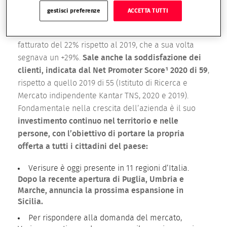
settembre 2019, festeggiava i primi 100.000. Nel 2020,
gestisci preferenze
ACCETTA TUTTI
infatti, l’azienda ha registrato un incremento nel
portfolio del 30%, affiancato da un aumento di
fatturato del 22% rispetto al 2019, che a sua volta
segnava un +29%.
Sale anche la soddisfazione dei
clienti, indicata dal Net Promoter Score¹ 2020 di 59
,
rispetto a quello 2019 di 55 (Istituto di Ricerca e
Mercato indipendente Kantar TNS, 2020 e 2019).
Fondamentale nella crescita dell’azienda è il suo
investimento continuo nel territorio e nelle
persone, con l’obiettivo di portare la propria
offerta a tutti i cittadini del paese:
Verisure è oggi presente in 11 regioni d’Italia.
Dopo la recente apertura di Puglia, Umbria e
Marche, annuncia la prossima espansione in
Sicilia.
Per rispondere alla domanda del mercato,