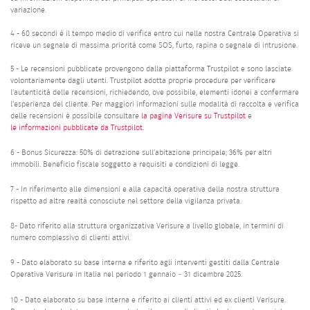
variazione.
4 - 60 secondi è il tempo medio di verifica entro cui nella nostra Centrale Operativa si
riceve un segnale di massima priorità come SOS, furto, rapina o segnale di intrusione.
5 - Le recensioni pubblicate provengono dalla piattaforma Trustpilot e sono lasciate
volontariamente dagli utenti. Trustpilot adotta proprie procedure per verificare
l'autenticità delle recensioni, richiedendo, ove possibile, elementi idonei a confermare
l'esperienza del cliente. Per maggiori informazioni sulle modalità di raccolta e verifica
delle recensioni è possibile consultare
la pagina Verisure su Trustpilot
e
le informazioni pubblicate da Trustpilot
.
6 - Bonus Sicurezza: 50% di detrazione sull’abitazione principale; 36% per altri
immobili. Beneficio fiscale soggetto a requisiti e condizioni di legge.
7 - In riferimento alle dimensioni e alla capacità operativa della nostra struttura
rispetto ad altre realtà conosciute nel settore della vigilanza privata.
8- Dato riferito alla struttura organizzativa Verisure a livello globale, in termini di
numero complessivo di clienti attivi.
9 - Dato elaborato su base interna e riferito agli interventi gestiti dalla Centrale
Operativa Verisure in Italia nel periodo 1 gennaio – 31 dicembre 2025.
10 - Dato elaborato su base interna e riferito ai clienti attivi ed ex clienti Verisure.