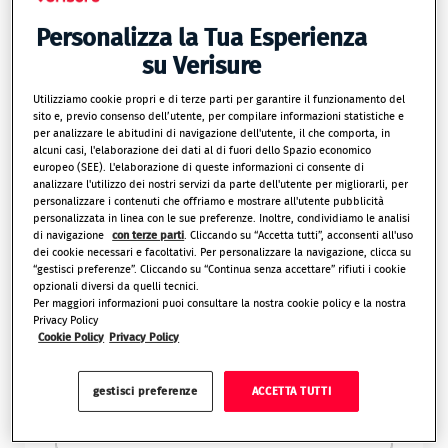
Personalizza la Tua Esperienza
su Verisure
Cognome*
Utilizziamo cookie propri e di terze parti per garantire il funzionamento del
sito e, previo consenso dell’utente, per compilare informazioni statistiche e
per analizzare le abitudini di navigazione dell'utente, il che comporta, in
alcuni casi, l'elaborazione dei dati al di fuori dello Spazio economico
europeo (SEE). L'elaborazione di queste informazioni ci consente di
analizzare l'utilizzo dei nostri servizi da parte dell'utente per migliorarli, per
personalizzare i contenuti che offriamo e mostrare all'utente pubblicità
personalizzata in linea con le sue preferenze. Inoltre, condividiamo le analisi
E-mail*
di navigazione
con terze parti
. Cliccando su “Accetta tutti”, acconsenti all'uso
dei cookie necessari e facoltativi. Per personalizzare la navigazione, clicca su
“gestisci preferenze”. Cliccando su “Continua senza accettare” rifiuti i cookie
opzionali diversi da quelli tecnici.
Per maggiori informazioni puoi consultare la nostra cookie policy e la nostra
Privacy Policy
Cookie Policy
Privacy Policy
Telefono*
gestisci preferenze
ACCETTA TUTTI