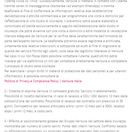
l’utente clicca su "invia". Successivamente, Verisure si metterà in contatto con l’utente
tramite canali di messaggistica istantanea (ad esempio WhatsApp) o tramite
telefonata al fine di confermare le informazioni relative alle caratteristiche
dell’abitazione o attività commerciale e per programmare una visita a domicilio per
l’effettuazione di uno studio di sicurezza; il preventivo potrà essere elaborato e
comunicato all’utente esclusivamente a seguito dell'elaborazione dello studio di
sicurezza che potrà avvenire con una visita a domicilio o altra modalità di valutazione
ritenuta adeguata da Verisure per la verifica delle caratteristiche dell’immobile da
parte dell’esperto Verisure. Le telefonate potranno essere registrate e archiviate,
unitamente alle relative trascrizioni, e sottoposte ad audit al fine di migliorare la
qualità del servizio fornito agli utenti, sulla base del legittimo interesse di Verisure.
Nel caso in cui non fosse stato possibile contattare l’utente, quest’ultimo potrà
ricevere per via elettronica un link per contattare direttamente Verisure e completare
il processo di studio della sicurezza.
Per esercitare i propri diritti in materia di protezione dei dati personali e per ulteriori
informazioni, è possibile consultare la
Politica di Privacy e Compliance Policy | Verisure Italia
.
2 - Sistema di allarme Verisure in comodato gratuito. Servizio in abbonamento.
Possibilità di riscatto dell’allarme, in caso di recesso, a SOLI 120€ decorsi 12 mesi dalla
sottoscrizione del contratto. Possibilità di recesso dal contratto con preavviso di 30
giorni. Corrispettivo per recesso anticipato entro i primi 12 mesi pari a 300€; recesso
dopo i primi 12 mesi, a costo zero.
3 - Riferito al posizionamento globale del Gruppo Verisure nel settore della sicurezza
monitorata per numero di clienti serviti. Fonte: dati interni Verisure. Confronto basato
su informazioni disponibili sui principali operatori di mercato. Dati suscettibili di