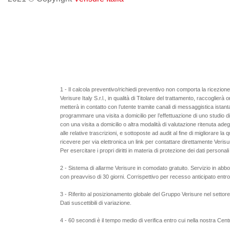
1 - Il calcola preventivo/richiedi preventivo non comporta la ricezion
Verisure Italy S.r.l., in qualità di Titolare del trattamento, raccoglier
metterà in contatto con l’utente tramite canali di messaggistica istant
programmare una visita a domicilio per l’effettuazione di uno studio 
con una visita a domicilio o altra modalità di valutazione ritenuta ade
alle relative trascrizioni, e sottoposte ad audit al fine di migliorare la
ricevere per via elettronica un link per contattare direttamente Veris
Per esercitare i propri diritti in materia di protezione dei dati personal
2 - Sistema di allarme Verisure in comodato gratuito. Servizio in abbo
con preavviso di 30 giorni. Corrispettivo per recesso anticipato entro
3 - Riferito al posizionamento globale del Gruppo Verisure nel settore 
Dati suscettibili di variazione.
4 - 60 secondi è il tempo medio di verifica entro cui nella nostra Cen