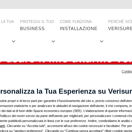
ne
 LA TUA
PROTEGGI IL TUO
COME FUNZIONA
PERCHÉ SC
BUSINESS
INSTALLAZIONE
VERISUR
 usare il mio allarme Ver
Contin
rsonalizza la Tua Esperienza su Verisu
ookie propri e di terze parti per garantire il funzionamento del sito e, previo consenso dell’uten
rmazioni statistiche e per analizzare le abitudini di navigazione dell'utente, il che comporta, in
e dei dati al di fuori dello Spazio economico europeo (SEE). L'elaborazione di queste informaz
l'utilizzo dei nostri servizi da parte dell'utente per migliorarli, per personalizzare i contenuti ch
utente pubblicità personalizzata in linea con le sue preferenze. Inoltre, condividiamo le analisi
arti
. Cliccando su “Accetta tutti”, acconsenti all'uso dei cookie necessari e facoltativi. Per pe
clicca su “gestisci preferenze”. Cliccando su “Continua senza accettare” rifiuti i cookie opzion