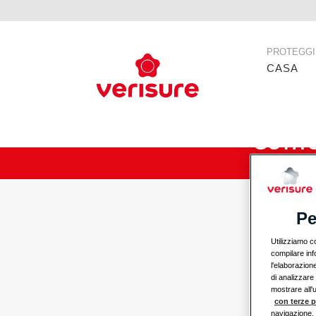
Navigazio
PROTEGGI
principale
CASA
Come
Pe
Utilizziamo c
compilare info
l'elaborazion
di analizzare 
mostrare all'
con terze p
navigazione, 