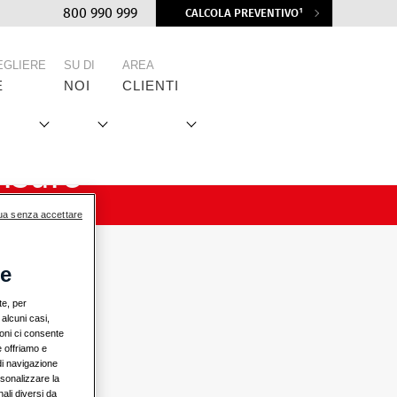
Top
800 990 999
CALCOLA PREVENTIVO¹
menu
EGLIERE
SU DI
AREA
E
NOI
CLIENTI
isure
ua senza accettare
re
te, per
 alcuni casi,
ioni ci consente
e offriamo e
 di navigazione
rsonalizzare la
ali diversi da