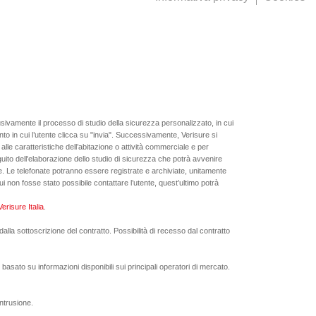
usivamente il processo di studio della sicurezza personalizzato, in cui
mento in cui l’utente clicca su "invia". Successivamente, Verisure si
lle caratteristiche dell’abitazione o attività commerciale e per
uito dell'elaborazione dello studio di sicurezza che potrà avvenire
ure. Le telefonate potranno essere registrate e archiviate, unitamente
n cui non fosse stato possibile contattare l’utente, quest’ultimo potrà
erisure Italia
.
lla sottoscrizione del contratto. Possibilità di recesso dal contratto
basato su informazioni disponibili sui principali operatori di mercato.
ntrusione.