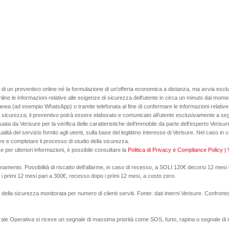
e di un preventivo online né la formulazione di un’offerta economica a distanza, ma avvia escl
à online le informazioni relative alle esigenze di sicurezza dell'utente in circa un minuto dal mo
anea (ad esempio WhatsApp) o tramite telefonata al fine di confermare le informazioni relative a
di sicurezza; il preventivo potrà essere elaborato e comunicato all’utente esclusivamente a seg
guata da Verisure per la verifica delle caratteristiche dell’immobile da parte dell’esperto Veris
 qualità del servizio fornito agli utenti, sulla base del legittimo interesse di Verisure. Nel caso i
ure e completare il processo di studio della sicurezza.
i e per ulteriori informazioni, è possibile consultare la
Politica di Privacy e Compliance Policy | V
namento. Possibilità di riscatto dell’allarme, in caso di recesso, a SOLI 120€ decorsi 12 mesi da
 i primi 12 mesi pari a 300€; recesso dopo i primi 12 mesi, a costo zero.
della sicurezza monitorata per numero di clienti serviti. Fonte: dati interni Verisure. Confronto 
trale Operativa si riceve un segnale di massima priorità come SOS, furto, rapina o segnale di i