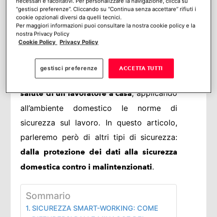
necessari e facoltativi. Per personalizzare la navigazione, clicca su
Quali rischi si possono
smart-working?
“gestisci preferenze”. Cliccando su “Continua senza accettare” rifiuti i
cookie opzionali diversi da quelli tecnici.
nascondere in questi nuovi scenari
Per maggiori informazioni puoi consultare la nostra cookie policy e la
nostra Privacy Policy
lavorativi?
Cookie Policy
Privacy Policy
Come sappiamo, nel lavoro agile un
gestisci preferenze
ACCETTA TUTTI
datore di lavoro è tenuto a
garantire la
, applicando
salute di un lavoratore a casa
all’ambiente domestico le norme di
sicurezza sul lavoro. In questo articolo,
parleremo però di altri tipi di sicurezza:
dalla protezione dei dati alla sicurezza
.
domestica contro i malintenzionati
Sommario
SICUREZZA SMART-WORKING: COME