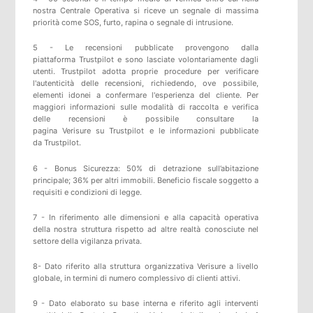
nostra Centrale Operativa si riceve un segnale di massima
priorità come SOS, furto, rapina o segnale di intrusione.
5 -
Le recensioni pubblicate provengono dalla
piattaforma
Trustpilot
e sono lasciate volontariamente dagli
utenti.
Trustpilot
adotta proprie procedure per verificare
l'autenticità delle recensioni, richiedendo, ove possibile,
elementi idonei a confermare l'esperienza del cliente. Per
maggiori informazioni sulle modalità di raccolta e verifica
delle recensioni è possibile consultare
la
pagina
Verisure
su
Trustpilot
e
le informazioni pubblicate
da
Trustpilot
.
6 - Bonus Sicurezza: 50% di detrazione sull’abitazione
principale; 36% per altri immobili. Beneficio fiscale soggetto a
requisiti e condizioni di legge.
7 - In riferimento alle dimensioni e alla capacità operativa
della nostra struttura rispetto ad altre realtà conosciute nel
settore della vigilanza privata.
8- Dato riferito alla struttura organizzativa Verisure a livello
globale, in termini di numero complessivo di clienti attivi.
9 - Dato elaborato su base interna e riferito agli interventi