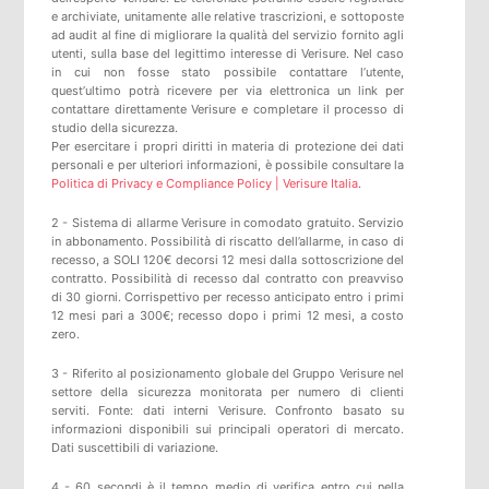
e archiviate, unitamente alle relative trascrizioni, e sottoposte
ad audit al fine di migliorare la qualità del servizio fornito agli
utenti, sulla base del legittimo interesse di Verisure. Nel caso
in cui non fosse stato possibile contattare l’utente,
quest’ultimo potrà ricevere per via elettronica un link per
contattare direttamente Verisure e completare il processo di
studio della sicurezza.
Per esercitare i propri diritti in materia di protezione dei dati
personali e per ulteriori informazioni, è possibile consultare la
Politica di Privacy e Compliance Policy | Verisure Italia
.
2 - Sistema di allarme Verisure in comodato gratuito. Servizio
in abbonamento. Possibilità di riscatto dell’allarme, in caso di
recesso, a SOLI 120€ decorsi 12 mesi dalla sottoscrizione del
contratto. Possibilità di recesso dal contratto con preavviso
di 30 giorni. Corrispettivo per recesso anticipato entro i primi
12 mesi pari a 300€; recesso dopo i primi 12 mesi, a costo
zero.
3 - Riferito al posizionamento globale del Gruppo Verisure nel
settore della sicurezza monitorata per numero di clienti
serviti. Fonte: dati interni Verisure. Confronto basato su
informazioni disponibili sui principali operatori di mercato.
Dati suscettibili di variazione.
4 - 60 secondi è il tempo medio di verifica entro cui nella