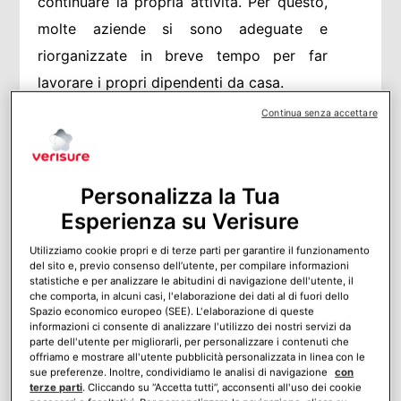
continuare la propria attività. Per questo,
molte aziende si sono adeguate e
riorganizzate in breve tempo per far
lavorare i propri dipendenti da casa.
Continua senza accettare
Lo smart-working “forzato” ha
determinato un
cambio culturale nei
contesti lavorativi, destinato a durare
Personalizza la Tua
oltre la fine dell’emergenza sanitaria,
Esperienza su Verisure
.
almeno in parte
Utilizziamo cookie propri e di terze parti per garantire il funzionamento
del sito e, previo consenso dell’utente, per compilare informazioni
Tuttavia, se da una parte lo smart working
statistiche e per analizzare le abitudini di navigazione dell'utente, il
che comporta, in alcuni casi, l'elaborazione dei dati al di fuori dello
assicura una business continuity, dall’altra
Spazio economico europeo (SEE). L'elaborazione di queste
informazioni ci consente di analizzare l'utilizzo dei nostri servizi da
invece può dare spazio a nuove sfide per
parte dell'utente per migliorarli, per personalizzare i contenuti che
offriamo e mostrare all'utente pubblicità personalizzata in linea con le
quanto riguarda la sicurezza.
Quali sono
sue preferenze. Inoltre, condividiamo le analisi di navigazione
con
terze parti
. Cliccando su “Accetta tutti”, acconsenti all'uso dei cookie
quindi le implicazioni di sicurezza nello