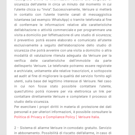
sicurezza dell'utente in circa un minuto dal momento in cui
l’utente clicca su "invia". Successivamente, Verisure si metterà
in contatto con l’utente tramite canali di messaggistica
istantanea (ad esempio WhatsApp) o tramite telefonata al fine
di confermare le informazioni relative alle caratteristiche
dell’abitazione o attività commerciale e per programmare una
visita a domicilio per l’effettuazione di uno studio di sicurezza;
il preventivo potrà essere elaborato e comunicato all’utente
esclusivamente a seguito dell'elaborazione dello studio di
sicurezza che potrà avvenire con una visita a domicilio o altra
modalità di valutazione ritenuta adeguata da Verisure per la
verifica delle caratteristiche dell’immobile da parte
dell’esperto Verisure. Le telefonate potranno essere registrate
e archiviate, unitamente alle relative trascrizioni, e sottoposte
ad audit al fine di migliorare la qualità del servizio fornito agli
utenti, sulla base del legittimo interesse di Verisure. Nel caso
in cui non fosse stato possibile contattare l’utente,
quest’ultimo potrà ricevere per via elettronica un link per
contattare direttamente Verisure e completare il processo di
studio della sicurezza.
Per esercitare i propri diritti in materia di protezione dei dati
personali e per ulteriori informazioni, è possibile consultare la
Politica di Privacy e Compliance Policy | Verisure Italia
.
2 - Sistema di allarme Verisure in comodato gratuito. Servizio
in abbonamento. Possibilità di riscatto dell’allarme, in caso di