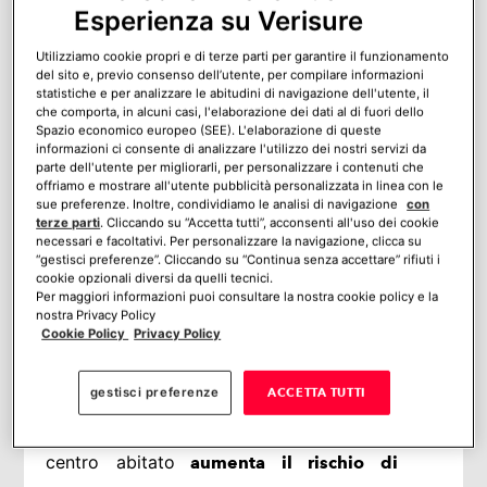
Esperienza su Verisure
LA VIDEOSORVEGLIANZA
IL FUMOGENO
Utilizziamo cookie propri e di terze parti per garantire il funzionamento
QUANTO COSTA DIFENDERSI DAI FURTI
del sito e, previo consenso dell’utente, per compilare informazioni
IN VILLA
statistiche e per analizzare le abitudini di navigazione dell'utente, il
che comporta, in alcuni casi, l'elaborazione dei dati al di fuori dello
SCEGLIERE LA SICUREZZA
Spazio economico europeo (SEE). L'elaborazione di queste
PROFESSIONALE
informazioni ci consente di analizzare l'utilizzo dei nostri servizi da
Mi piace:
parte dell'utente per migliorarli, per personalizzare i contenuti che
offriamo e mostrare all'utente pubblicità personalizzata in linea con le
sue preferenze. Inoltre, condividiamo le analisi di navigazione
con
terze parti
. Cliccando su “Accetta tutti”, acconsenti all'uso dei cookie
CASE IN CAMPAGNA: VANTAGGI E
necessari e facoltativi. Per personalizzare la navigazione, clicca su
SVANTAGGI DELLA QUIETE
“gestisci preferenze”. Cliccando su “Continua senza accettare” rifiuti i
cookie opzionali diversi da quelli tecnici.
Abitare in una casa di campagna ha
Per maggiori informazioni puoi consultare la nostra cookie policy e la
nostra Privacy Policy
sicuramente i suoi vantaggi: tranquillità,
Cookie Policy
Privacy Policy
meno inquinamento, la possibilità di avere
gestisci preferenze
ACCETTA TUTTI
un giardino e molti altri benefici. Ma
essere isolati e abitare lontano da un
centro abitato
aumenta il rischio di