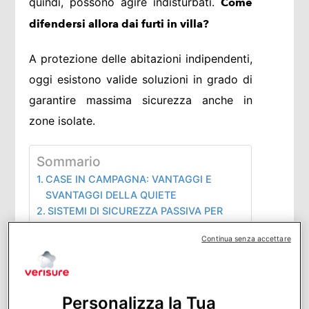
quindi, possono agire indisturbati.
Come
difendersi allora dai furti in villa?
A protezione delle abitazioni indipendenti,
oggi esistono valide soluzioni in grado di
garantire massima sicurezza anche in
zone isolate.
Sommario
CASE IN CAMPAGNA: VANTAGGI E
SVANTAGGI DELLA QUIETE
SISTEMI DI SICUREZZA PASSIVA PER
PORTE E FINESTRE
Continua senza accettare
SISTEMI DI ALLARME WIRELESS PER
VILLE
ALLARME PERIMETRALE E SENSORI DI
MOVIMENTO
Personalizza la Tua
SE L’ALLARME NON BASTA