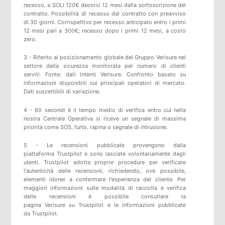
recesso, a SOLI 120€ decorsi 12 mesi dalla sottoscrizione del
contratto. Possibilità di recesso dal contratto con preavviso
di 30 giorni. Corrispettivo per recesso anticipato entro i primi
12 mesi pari a 300€; recesso dopo i primi 12 mesi, a costo
zero.
3 - Riferito al posizionamento globale del Gruppo Verisure nel
settore della sicurezza monitorata per numero di clienti
serviti. Fonte: dati interni Verisure. Confronto basato su
informazioni disponibili sui principali operatori di mercato.
Dati suscettibili di variazione.
4 - 60 secondi è il tempo medio di verifica entro cui nella
nostra Centrale Operativa si riceve un segnale di massima
priorità come SOS, furto, rapina o segnale di intrusione.
5 -
Le recensioni pubblicate provengono dalla
piattaforma
Trustpilot
e sono lasciate volontariamente dagli
utenti.
Trustpilot
adotta proprie procedure per verificare
l'autenticità delle recensioni, richiedendo, ove possibile,
elementi idonei a confermare l'esperienza del cliente. Per
maggiori informazioni sulle modalità di raccolta e verifica
delle recensioni è possibile consultare
la
pagina
Verisure
su
Trustpilot
e
le informazioni pubblicate
da
Trustpilot
.