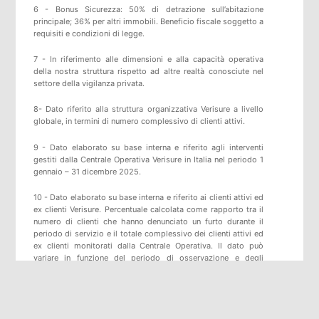
6 - Bonus Sicurezza: 50% di detrazione sull’abitazione
principale; 36% per altri immobili. Beneficio fiscale soggetto a
requisiti e condizioni di legge.
7 - In riferimento alle dimensioni e alla capacità operativa
della nostra struttura rispetto ad altre realtà conosciute nel
settore della vigilanza privata.
8- Dato riferito alla struttura organizzativa Verisure a livello
globale, in termini di numero complessivo di clienti attivi.
9 - Dato elaborato su base interna e riferito agli interventi
gestiti dalla Centrale Operativa Verisure in Italia nel periodo 1
gennaio – 31 dicembre 2025.
10 - Dato elaborato su base interna e riferito ai clienti attivi ed
ex clienti Verisure. Percentuale calcolata come rapporto tra il
numero di clienti che hanno denunciato un furto durante il
periodo di servizio e il totale complessivo dei clienti attivi ed
ex clienti monitorati dalla Centrale Operativa. Il dato può
variare in funzione del periodo di osservazione e degli
aggiornamenti statistici.
11 - Come previsto dal D.M. 269/2010, l’avviso alle Forze
dell’Ordine è effettuato esclusivamente in caso di allarme reale