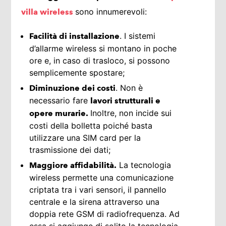
sono innumerevoli:
villa wireless
. I sistemi
Facilità di installazione
d’allarme wireless si montano in poche
ore e, in caso di trasloco, si possono
semplicemente spostare;
. Non è
Diminuzione dei costi
necessario fare
lavori strutturali e
Inoltre, non incide sui
opere murarie.
costi della bolletta poiché basta
utilizzare una SIM card per la
trasmissione dei dati;
La tecnologia
Maggiore affidabilità.
wireless permette una comunicazione
criptata tra i vari sensori, il pannello
centrale e la sirena attraverso una
doppia rete GSM di radiofrequenza. Ad
essa si aggiunge di solito la tecnologia