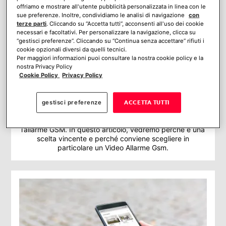
offriamo e mostrare all'utente pubblicità personalizzata in linea con le
sue preferenze. Inoltre, condividiamo le analisi di navigazione
con
terze parti
. Cliccando su “Accetta tutti”, acconsenti all'uso dei cookie
necessari e facoltativi. Per personalizzare la navigazione, clicca su
“gestisci preferenze”. Cliccando su “Continua senza accettare” rifiuti i
cookie opzionali diversi da quelli tecnici.
Per maggiori informazioni puoi consultare la nostra cookie policy e la
nostra Privacy Policy
Cookie Policy
Privacy Policy
Video allarme gsm: perché scegliere l’antifurto
gsm
gestisci preferenze
ACCETTA TUTTI
Quando si parla di impianti di allarme, la soluzione più
innovativa e tecnologicamente avanzata è senza dubbio
l’allarme GSM. In questo articolo, vedremo perché è una
scelta vincente e perché conviene scegliere in
particolare un Video Allarme Gsm.