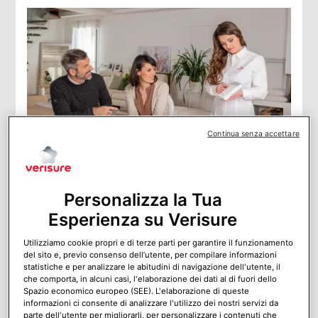
Continua senza accettare
Trova il sistema di allarme innovativo che fa al
caso tuo!
Personalizza la Tua
Come scegliere un sistema di allarme all’avanguardia,
affidabile e sicuro? Scopri con noi le caratteristiche dei
Esperienza su Verisure
migliori sistemi antifurto in commercio e trova la
soluzione più adatta a proteggere la tua casa.
Utilizziamo cookie propri e di terze parti per garantire il funzionamento
del sito e, previo consenso dell’utente, per compilare informazioni
statistiche e per analizzare le abitudini di navigazione dell'utente, il
che comporta, in alcuni casi, l'elaborazione dei dati al di fuori dello
Spazio economico europeo (SEE). L'elaborazione di queste
informazioni ci consente di analizzare l'utilizzo dei nostri servizi da
parte dell'utente per migliorarli, per personalizzare i contenuti che