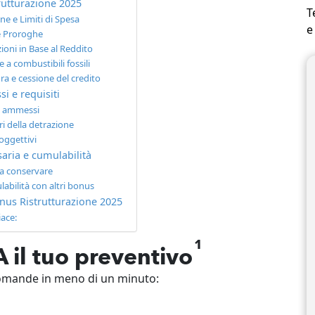
rutturazione 2025
T
ne e Limiti di Spesa
e
e Proroghe
zioni in Base al Reddito
e a combustibili fossili
ura e cessione del credito
i e requisiti
i ammessi
ri della detrazione
 oggettivi
ria e cumulabilità
a conservare
abilità con altri bonus
Bonus Ristrutturazione 2025
iace:
1
 il tuo preventivo
domande in meno di un minuto: