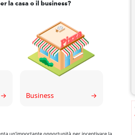
er la casa o il business?
→
Business
→
ta un’importante opportunità per incentivare la