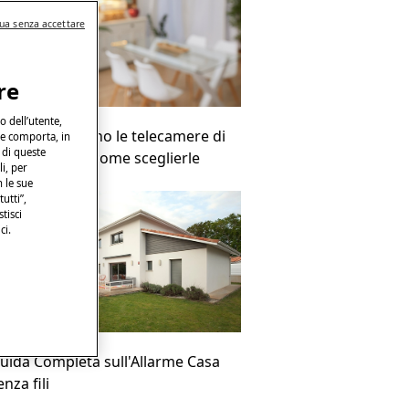
ua senza accettare
re
o dell’utente,
ome funzionano le telecamere di
che comporta, in
 di queste
orveglianza e come sceglierle
li, per
n le sue
tutti”,
tisci
ci.
uida Completa sull'Allarme Casa
enza fili