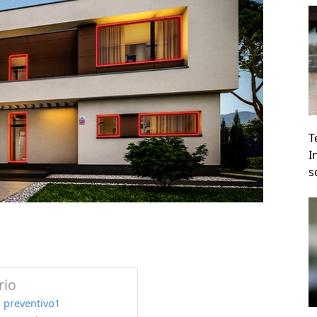
T
I
s
io
o preventivo1