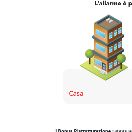
L’allarme è p
Casa
Il
rappresen
Bonus Ristrutturazione