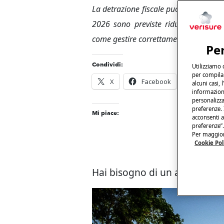
La detrazione fiscale può arrivare fino
2026 sono previste riduzioni. Scopr
come gestire correttamente la docume
Per
Condividi:
Utilizziamo 
per compilar
X
Facebook
E-mail
alcuni casi,
informazioni
personalizza
preferenze. 
Mi piace:
acconsenti al
preferenze”.
Per maggiori
Cookie Pol
Hai bisogno di un allarme?
C