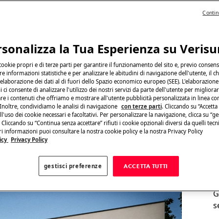
 al 50% per interventi su abitazioni principali, ma dal
Contin
i chi può beneficiarne, quali lavori sono ammessi e
ntazione per non perdere l’agevolazione.
sonalizza la Tua Esperienza su Verisu
cookie propri e di terze parti per garantire il funzionamento del sito e, previo consens
C
e informazioni statistiche e per analizzare le abitudini di navigazione dell'utente, il 
LinkedIn
WhatsApp
 l'elaborazione dei dati al di fuori dello Spazio economico europeo (SEE). L'elaborazione
s
 ci consente di analizzare l'utilizzo dei nostri servizi da parte dell'utente per migliorar
re i contenuti che offriamo e mostrare all'utente pubblicità personalizzata in linea co
Inoltre, condividiamo le analisi di navigazione
con terze parti
. Cliccando su “Accetta 
l'uso dei cookie necessari e facoltativi. Per personalizzare la navigazione, clicca su “ges
 Cliccando su “Continua senza accettare” rifiuti i cookie opzionali diversi da quelli tecni
 informazioni puoi consultare la nostra cookie policy e la nostra Privacy Policy
icy
Privacy Policy
gestisci preferenze
ACCETTA TUTTI
alcola ora il tuo preventivo gratuito
G
s