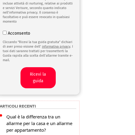
incluse attività di nurturing, relative ai prodotti
e servizi Verisure, secondo quanto indicato
nell’informativa privacy. Il consenso è
facoltativo e può essere revocato in qualsiasi
momento
Acconsento
Cliccando “Ricevi la tua guida gratuita” dichiari
di aver preso visione dell’
informativa privacy
. I
tuoi dati saranno trattati per trasmetterti la
Guida rapida alla scelta dell’allarme tramite e-
mail.
Ricevi la
guida
ARTICOLI RECENTI
Qual è la differenza tra un
allarme per la casa e un allarme
per appartamento?