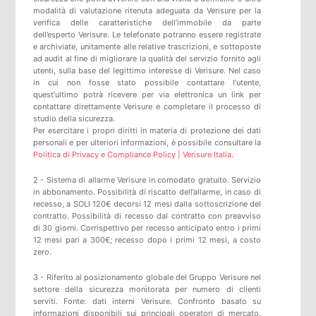
modalità di valutazione ritenuta adeguata da Verisure per la
verifica delle caratteristiche dell’immobile da parte
dell’esperto Verisure. Le telefonate potranno essere registrate
e archiviate, unitamente alle relative trascrizioni, e sottoposte
ad audit al fine di migliorare la qualità del servizio fornito agli
utenti, sulla base del legittimo interesse di Verisure. Nel caso
in cui non fosse stato possibile contattare l’utente,
quest’ultimo potrà ricevere per via elettronica un link per
contattare direttamente Verisure e completare il processo di
studio della sicurezza.
Per esercitare i propri diritti in materia di protezione dei dati
personali e per ulteriori informazioni, è possibile consultare la
Politica di Privacy e Compliance Policy | Verisure Italia
.
2 - Sistema di allarme Verisure in comodato gratuito. Servizio
in abbonamento. Possibilità di riscatto dell’allarme, in caso di
recesso, a SOLI 120€ decorsi 12 mesi dalla sottoscrizione del
contratto. Possibilità di recesso dal contratto con preavviso
di 30 giorni. Corrispettivo per recesso anticipato entro i primi
12 mesi pari a 300€; recesso dopo i primi 12 mesi, a costo
zero.
3 - Riferito al posizionamento globale del Gruppo Verisure nel
settore della sicurezza monitorata per numero di clienti
serviti. Fonte: dati interni Verisure. Confronto basato su
informazioni disponibili sui principali operatori di mercato.