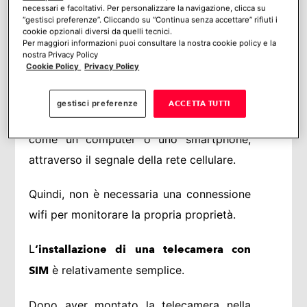
di sorveglianza che funziona attraverso
necessari e facoltativi. Per personalizzare la navigazione, clicca su
“gestisci preferenze”. Cliccando su “Continua senza accettare” rifiuti i
una scheda SIM per connettersi a una rete
cookie opzionali diversi da quelli tecnici.
internet cellulare.
Per maggiori informazioni puoi consultare la nostra cookie policy e la
nostra Privacy Policy
Cookie Policy
Privacy Policy
Questa connessione permette alla
telecamera di inviare video e audio in
gestisci preferenze
ACCETTA TUTTI
tempo reale ad un dispositivo remoto,
come un computer o uno smartphone,
attraverso il segnale della rete cellulare.
Quindi, non è necessaria una connessione
wifi per monitorare la propria proprietà.
L
‘installazione di una telecamera con
è relativamente semplice.
SIM
Dopo aver montato la telecamera nella