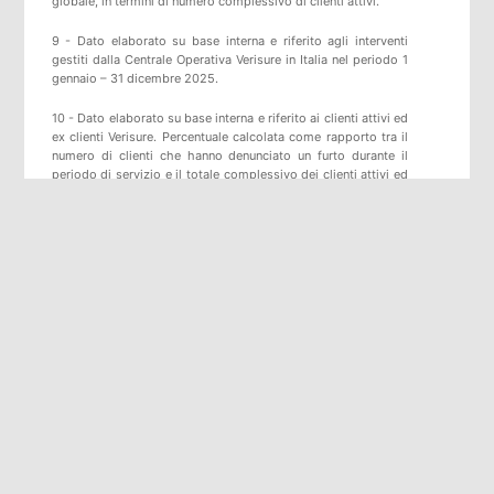
globale, in termini di numero complessivo di clienti attivi.
9 - Dato elaborato su base interna e riferito agli interventi
gestiti dalla Centrale Operativa Verisure in Italia nel periodo 1
gennaio – 31 dicembre 2025.
10 - Dato elaborato su base interna e riferito ai clienti attivi ed
ex clienti Verisure. Percentuale calcolata come rapporto tra il
numero di clienti che hanno denunciato un furto durante il
periodo di servizio e il totale complessivo dei clienti attivi ed
ex clienti monitorati dalla Centrale Operativa. Il dato può
variare in funzione del periodo di osservazione e degli
aggiornamenti statistici.
11 - Come previsto dal D.M. 269/2010, l’avviso alle Forze
dell’Ordine è effettuato esclusivamente in caso di allarme reale
e verificato dalla Centrale Operativa.