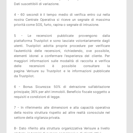
Dati suscettibili di variazione.
4 - 60 secondi è il tempo medio di verifica entro cui nella
nostra Centrale Operativa si riceve un segnale di massima
priorità come SOS, furto, rapina o segnale di intrusione.
5 -
Le recensioni pubblicate provengono dalla
piattaforma
Trustpilot
e sono lasciate volontariamente dagli
utenti.
Trustpilot
adotta proprie procedure per verificare
l'autenticità delle recensioni, richiedendo, ove possibile,
elementi idonei a confermare l'esperienza del cliente. Per
maggiori informazioni sulle modalità di raccolta e verifica
delle recensioni è possibile consultare
la
pagina
Verisure
su
Trustpilot
e
le informazioni pubblicate
da
Trustpilot
.
6 - Bonus Sicurezza: 50% di detrazione sull’abitazione
principale; 36% per altri immobili. Beneficio fiscale soggetto a
requisiti e condizioni di legge.
7 - In riferimento alle dimensioni e alla capacità operativa
della nostra struttura rispetto ad altre realtà conosciute nel
settore della vigilanza privata.
8- Dato riferito alla struttura organizzativa Verisure a livello