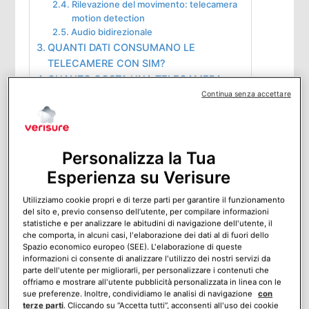
Rilevazione del movimento: telecamera
motion detection
Audio bidirezionale
QUANTI DATI CONSUMANO LE
TELECAMERE CON SIM?
QUANTO COSTA UNA TELECAMERA
CON LA SIM?
Continua senza accettare
COME METTERE LE TELECAMERE
SENZA WIFI?
QUANTO DURA LA MEMORIA DELLE
Personalizza la Tua
TELECAMERE?
Esperienza su Verisure
VIDEOSORVEGLIANZA COLLEGATA A
CENTRALE OPERATIVA
Utilizziamo cookie propri e di terze parti per garantire il funzionamento
Mi piace:
del sito e, previo consenso dell’utente, per compilare informazioni
statistiche e per analizzare le abitudini di navigazione dell'utente, il
che comporta, in alcuni casi, l'elaborazione dei dati al di fuori dello
COME FUNZIONA LA TELECAMERA
Spazio economico europeo (SEE). L'elaborazione di queste
CON SIM?
informazioni ci consente di analizzare l'utilizzo dei nostri servizi da
parte dell'utente per migliorarli, per personalizzare i contenuti che
offriamo e mostrare all'utente pubblicità personalizzata in linea con le
Una
è una telecamera
telecamera con SIM
sue preferenze. Inoltre, condividiamo le analisi di navigazione
con
terze parti
. Cliccando su “Accetta tutti”, acconsenti all'uso dei cookie