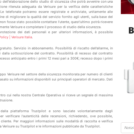
o dell'elaborazione dello studio di sicurezza che potrà avvenire con una
ione ritenuta adeguata da Verisure per la verifica delle caratteristiche
 Le telefonate potranno essere registrate e archiviate, unitamente alle
ine di migliorare la qualità del servizio fornito agli utenti, sulla base del
 non fosse stato possibile contattare l’utente, quest’ultimo potrà ricevere
tamente Verisure e completare il processo di studio della sicurezza.
 protezione dei dati personali e per ulteriori informazioni, è possibile
licy | Verisure Italia
.
atuito. Servizio in abbonamento. Possibilità di riscatto dell’allarme, in
dalla sottoscrizione del contratto. Possibilità di recesso dal contratto
recesso anticipato entro i primi 12 mesi pari a 300€; recesso dopo i primi
ppo Verisure nel settore della sicurezza monitorata per numero di clienti
 basato su informazioni disponibili sui principali operatori di mercato. Dati
ntro cui nella nostra Centrale Operativa si riceve un segnale di massima
trusione.
 dalla piattaforma
Trustpilot
e sono lasciate volontariamente dagli
 verificare l'autenticità delle recensioni, richiedendo, ove possibile,
cliente. Per maggiori informazioni sulle modalità di raccolta e verifica
na
Verisure
su
Trustpilot
e
le informazioni pubblicate da
Trustpilot
.