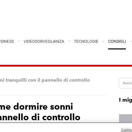
USINESS
VIDEOSORVEGLIANZA
TECNOLOGIE
CONSIGLI
i tranquilli con il pannello di controllo
I mig
ome dormire sonni
pannello di controllo
Contin