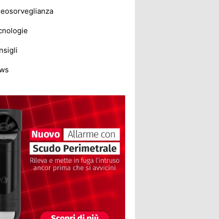
deosorveglianza
cnologie
sigli
ws