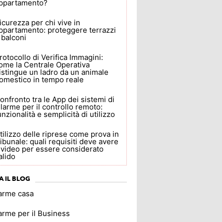
ppartamento?
icurezza per chi vive in
ppartamento: proteggere terrazzi
 balconi
rotocollo di Verifica Immagini:
ome la Centrale Operativa
istingue un ladro da un animale
omestico in tempo reale
onfronto tra le App dei sistemi di
llarme per il controllo remoto:
unzionalità e semplicità di utilizzo
tilizzo delle riprese come prova in
ribunale: quali requisiti deve avere
l video per essere considerato
alido
A IL BLOG
larme casa
arme per il Business