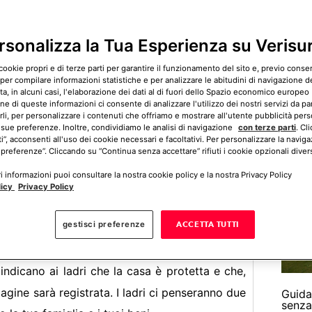
 Verisure, possiamo restare in contatto con la
momento, sfruttando un aiuto che può rivelarsi
rsonalizza la Tua Esperienza su Verisu
i i ladri entrino nella nostra casa di notte
cookie propri e di terze parti per garantire il funzionamento del sito e, previo cons
 per compilare informazioni statistiche e per analizzare le abitudini di navigazione del
, in alcuni casi, l'elaborazione dei dati al di fuori dello Spazio economico europeo 
ne di queste informazioni ci consente di analizzare l'utilizzo dei nostri servizi da pa
rli, per personalizzare i contenuti che offriamo e mostrare all'utente pubblicità pers
LinkedIn
WhatsApp
Come 
 sue preferenze. Inoltre, condividiamo le analisi di navigazione
con terze parti
. Cl
sorve
ti”, acconsenti all'uso dei cookie necessari e facoltativi. Per personalizzare la naviga
 preferenze”. Cliccando su “Continua senza accettare” rifiuti i cookie opzionali divers
 informazioni puoi consultare la nostra cookie policy e la nostra Privacy Policy
licy
Privacy Policy
gestisci preferenze
ACCETTA TUTTI
indicano ai ladri che la casa è protetta e che,
e
magine sarà registrata. I ladri ci penseranno due
Guida
senza 