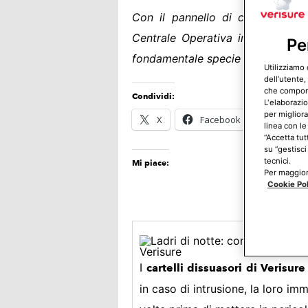
Con il pannello di controllo di
Centrale Operativa in qualsiasi 
Pe
fondamentale specie nel caso in cu
Utilizziamo 
dell’utente,
che comporta
Condividi:
L'elaborazio
per migliora
X
Facebook
E-mail
linea con le
“Accetta tut
su “gestisci
tecnici.
Mi piace:
Per maggiori
Cookie Po
I
cartelli dissuasori di Verisur
in caso di intrusione, la loro im