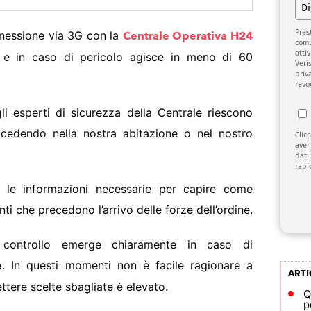
Pres
nnessione via 3G con la
Centrale Operativa H24
comu
attiv
me e in caso di pericolo agisce in meno di 60
Veri
priv
revo
li esperti di sicurezza della Centrale riescono
uccedendo nella nostra abitazione o nel nostro
Clic
aver
dati
rapi
le informazioni necessarie per capire come
che precedono l’arrivo delle forze dell’ordine.
 controllo emerge chiaramente in caso di
. In questi momenti non è facile ragionare a
e
ARTI
ttere scelte sbagliate è elevato.
Q
p