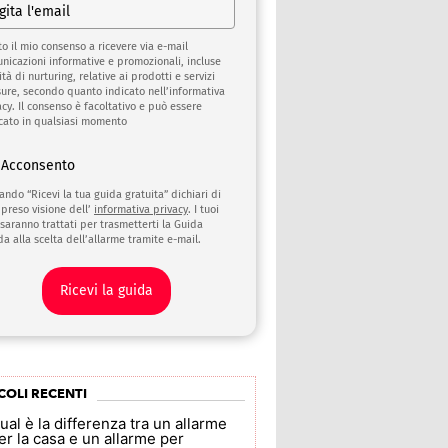
to il mio consenso a ricevere via e-mail
nicazioni informative e promozionali, incluse
ità di nurturing, relative ai prodotti e servizi
sure, secondo quanto indicato nell’informativa
acy. Il consenso è facoltativo e può essere
cato in qualsiasi momento
Acconsento
cando “Ricevi la tua guida gratuita” dichiari di
 preso visione dell’
informativa privacy
. I tuoi
 saranno trattati per trasmetterti la Guida
da alla scelta dell’allarme tramite e-mail.
Ricevi la guida
COLI RECENTI
ual è la differenza tra un allarme
er la casa e un allarme per