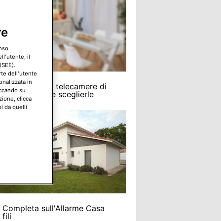
re
enso
l'utente, il
(SEE).
rte dell'utente
onalizzata in
funzionano le telecamere di
iccando su
glianza e come sceglierle
zione, clicca
i da quelli
 Completa sull'Allarme Casa
fili