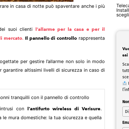
Telec
trare in casa di notte può spaventare anche i più
Insta
scegl
ei suoi clienti
l’allarme per la casa e per il
.
rappresenta
di mercato
Il pannello di controllo
Vuo
sai
ogettate per gestire l’allarme non solo in modo
Sca
rantire altissimi livelli di sicurezza in caso di
tut
sce
L
l’in
No
 intrusi con
.
l’antifurto wireless di Verisure
a le mura domestiche: la tua sicurezza e quella
Ema