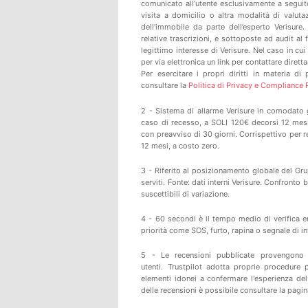
comunicato all’utente esclusivamente a seguit
visita a domicilio o altra modalità di valutaz
dell’immobile da parte dell’esperto Verisure.
relative trascrizioni, e sottoposte ad audit al f
legittimo interesse di Verisure. Nel caso in cui
per via elettronica un link per contattare diret
Per esercitare i propri diritti in materia di
consultare la
Politica di Privacy e Compliance Po
2 - Sistema di allarme Verisure in comodato gr
caso di recesso, a SOLI 120€ decorsi 12 mesi 
con preavviso di 30 giorni. Corrispettivo per 
12 mesi, a costo zero.
3 - Riferito al posizionamento globale del Gru
serviti. Fonte: dati interni Verisure. Confronto
suscettibili di variazione.
4 - 60 secondi è il tempo medio di verifica e
priorità come SOS, furto, rapina o segnale di in
5 -
Le recensioni pubblicate provengono
utenti.
Trustpilot
adotta proprie procedure per
elementi idonei a confermare l'esperienza del 
delle recensioni è possibile consultare
la pagi