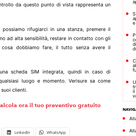
a
trollo da questo punto di vista rappresenta un
S
a
e
, possiamo rifugiarci in una stanza, premere il
P
o ad alta sensibilità, restare in contatto con gli
c
d
e cosa dobbiamo fare, il tutto senza avere il
d
C
a
f
i una scheda SIM integrata, quindi in caso di
qualsiasi luogo e momento. Verisure sa come
U
t
suoi clienti.
i
v
alcola ora il tuo preventivo gratuito
NAVIG
Al
All
LinkedIn
WhatsApp