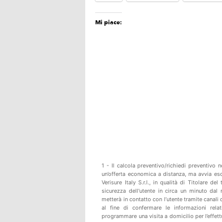
Mi piace:
1 - Il calcola preventivo/richiedi preventivo
un’offerta economica a distanza, ma avvia esc
Verisure Italy S.r.l., in qualità di Titolare de
sicurezza dell'utente in circa un minuto dal 
metterà in contatto con l’utente tramite canal
al fine di confermare le informazioni relat
programmare una visita a domicilio per l’effett