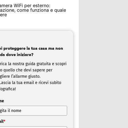
amera WiFi per esterno:
llazione, come funziona e quale
iere
i proteggere la tua casa ma non
 da dove iniziare?
rica la nostra guida gratuita e scopri
to quello che devi sapere per
gliere l’allarme giusto.
ascia la tua email e ricevi subito
fografica!
me
il
*