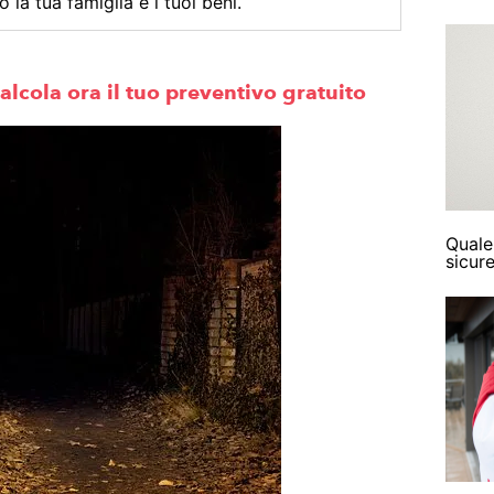
 la tua famiglia e i tuoi beni.
alcola ora il tuo preventivo gratuito
Quale
sicur