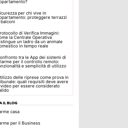
ppartamento?
icurezza per chi vive in
ppartamento: proteggere terrazzi
 balconi
rotocollo di Verifica Immagini:
ome la Centrale Operativa
istingue un ladro da un animale
omestico in tempo reale
onfronto tra le App dei sistemi di
llarme per il controllo remoto:
unzionalità e semplicità di utilizzo
tilizzo delle riprese come prova in
ribunale: quali requisiti deve avere
l video per essere considerato
alido
A IL BLOG
larme casa
arme per il Business