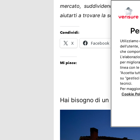
mercato, suddividendoli per cara
aiutarti a trovare la soluzione per
Pe
Condividi:
Utilizziamo 
X
Facebook
E-mail
dell’utente,
che comporta
L'elaborazio
per migliora
Mi piace:
linea con le
“Accetta tut
su “gestisci
tecnici.
Per maggiori
Cookie Po
Hai bisogno di un allarme?
C