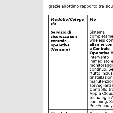
grazie all’ottimo rapporto tra sicu
Prodotto/Catego
Pro
ria
Sistema
Servizio di
completame
sicurezza con
wireless co
centrale
allarme co
operativa
a Centrale
(Verisure)
Operativa 
intervento
immediato 
monitoragg
continuo. Se
“tutto inclus
(installazion
manutenzio
sorveglianza
Controllo tr
App e Cloud
tecnologia A
Jamming. S
Pet-Friendly