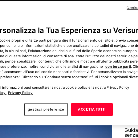
tteristiche, tipologia e fascia di prezzo, per
Contin
fetta per le tue esigenze abitative.
rsonalizza la Tua Esperienza su Verisu
cookie propri e di terze parti per garantire il funzionamento del sito e, previo cons
LinkedIn
WhatsApp
 per compilare informazioni statistiche e per analizzare le abitudini di navigazione del
, in alcuni casi, l'elaborazione dei dati al di fuori dello Spazio economico europeo 
Come 
ne di queste informazioni ci consente di analizzare l'utilizzo dei nostri servizi da pa
sorve
rli, per personalizzare i contenuti che offriamo e mostrare all'utente pubblicità pers
 sue preferenze. Inoltre, condividiamo le analisi di navigazione
con terze parti
. Cl
ti”, acconsenti all'uso dei cookie necessari e facoltativi. Per personalizzare la naviga
 preferenze”. Cliccando su “Continua senza accettare” rifiuti i cookie opzionali divers
 informazioni puoi consultare la nostra cookie policy e la nostra Privacy Policy
licy
Privacy Policy
alcola ora il tuo preventivo gratuito
gestisci preferenze
ACCETTA TUTTI
Guida
senza 