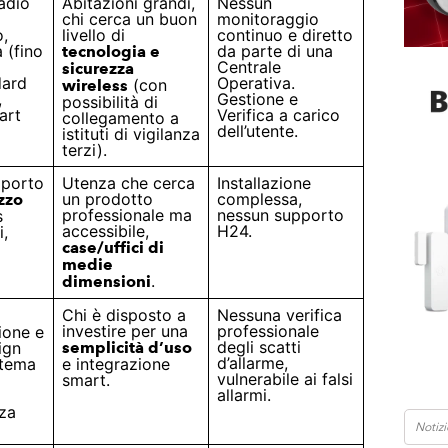
adio
Abitazioni grandi,
Nessun
chi cerca un buon
monitoraggio
o,
livello di
continuo e diretto
à (fino
da parte di una
tecnologia e
Centrale
sicurezza
dard
Operativa.
(con
wireless
,
Gestione e
possibilità di
art
Verifica a carico
collegamento a
dell’utente.
istituti di vigilanza
terzi).
pporto
Utenza che cerca
Installazione
un prodotto
complessa,
zzo
professionale ma
nessun supporto
s
accessibile,
H24.
i,
case/uffici di
medie
.
dimensioni
Chi è disposto a
Nessuna verifica
investire per una
professionale
zione e
degli scatti
ign
semplicità d’uso
d’allarme,
stema
e integrazione
vulnerabile ai falsi
smart.
allarmi.
nza