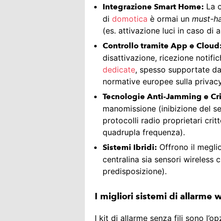
La c
Integrazione Smart Home:
di
domotica
è ormai un
must-h
(es. attivazione luci in caso di a
Controllo tramite App e Cloud
disattivazione, ricezione notifi
dedicate
, spesso supportate da
normative europee sulla privacy
Tecnologie Anti-Jamming e Cri
manomissione (inibizione del seg
protocolli radio proprietari cri
quadrupla frequenza).
Offrono il megli
Sistemi Ibridi:
centralina sia sensori wireless
predisposizione).
I migliori sistemi di allarme 
I kit di allarme senza fili sono l’