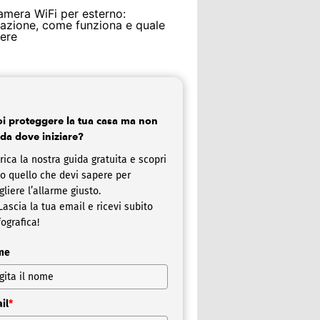
amera WiFi per esterno:
llazione, come funziona e quale
iere
i proteggere la tua casa ma non
 da dove iniziare?
rica la nostra guida gratuita e scopri
to quello che devi sapere per
gliere l’allarme giusto.
ascia la tua email e ricevi subito
fografica!
me
il
*