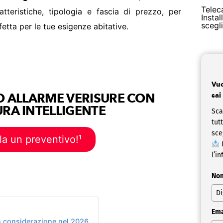
Telec
tteristiche, tipologia e fascia di prezzo, per
Insta
scegl
fetta per le tue esigenze abitative.
Vuo
O ALLARME VERISURE CON
sai
RA INTELLIGENTE
Sca
tut
sce
la un preventivo!¹
L
l’in
No
Ema
in considerazione nel 2026