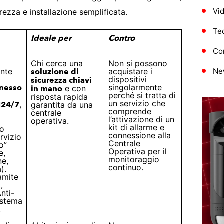
Vi
rezza e installazione semplificata.
Te
Ideale per
Contro
Con
Chi cerca una
Non si possono
nte
acquistare i
Ne
soluzione di
n
dispositivi
sicurezza chiavi
singolarmente
nnesso
e con
in mano
perché si tratta di
risposta rapida
un servizio che
,
H24/7
garantita da una
comprende
centrale
l’attivazione di un
e
operativa.
kit di allarme e
io
connessione alla
rvizio
Centrale
o”
Operativa per il
e,
monitoraggio
ne,
continuo.
).
amite
,
nti-
istema
.