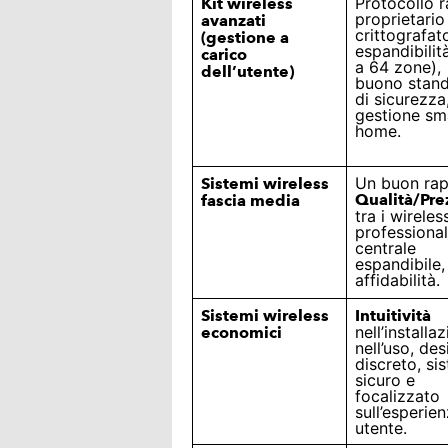
Protocollo r
Kit wireless
proprietario
avanzati
crittografat
(gestione a
espandibilit
carico
a 64 zone),
dell’utente)
buono stan
di sicurezza
gestione sm
home.
Un buon ra
Sistemi wireless
Qualità/Pre
fascia media
tra i wireles
professional
centrale
espandibile,
affidabilità.
Sistemi wireless
Intuitività
nell’installa
economici
nell’uso, des
discreto, si
sicuro e
focalizzato
sull’esperie
utente.