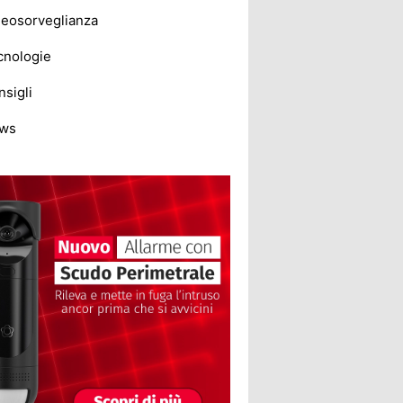
deosorveglianza
cnologie
sigli
ws