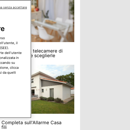
ua senza accettare
re
enso
l'utente, il
(SEE).
funzionano le telecamere di
rte dell'utente
glianza e come sceglierle
onalizzata in
iccando su
zione, clicca
i da quelli
 Completa sull'Allarme Casa
fili