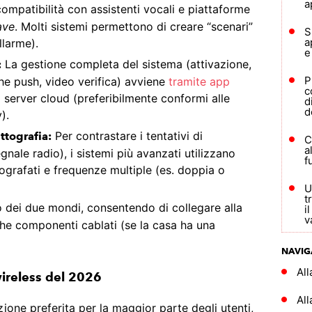
a
ompatibilità con assistenti vocali e piattaforme
ave
. Molti sistemi permettono di creare “scenari”
S
a
llarme).
e
La gestione completa del sistema (attivazione,
:
P
che push, video verifica) avviene
tramite app
c
 server cloud (preferibilmente conformi alle
d
d
).
Per contrastare i tentativi di
ttografia:
C
a
nale radio), i sistemi più avanzati utilizzano
f
ttografati e frequenze multiple (es. doppia o
U
t
o dei due mondi, consentendo di collegare alla
i
v
 che componenti cablati (se la casa ha una
NAVIG
Al
wireless del 202
6
All
opzione preferita per la maggior parte degli utenti,