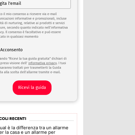
to il mio consenso a ricevere via e-mail
nicazioni informative e promozionali, incluse
ità di nurturing, relative ai prodotti e servizi
sure, secondo quanto indicato nell’informativa
acy. Il consenso è facoltativo e può essere
cato in qualsiasi momento
Acconsento
cando “Ricevi la tua guida gratuita” dichiari di
 preso visione dell’
informativa privacy
. I tuoi
 saranno trattati per trasmetterti la Guida
da alla scelta dell’allarme tramite e-mail.
Ricevi la guida
COLI RECENTI
ual è la differenza tra un allarme
er la casa e un allarme per