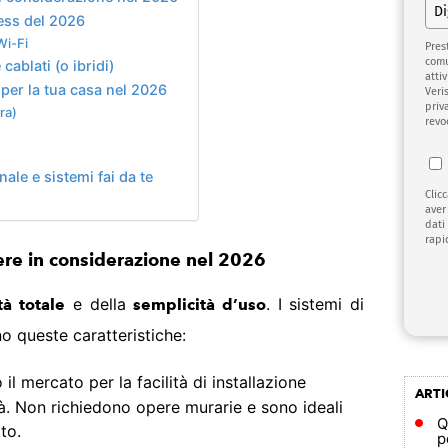
less del 2026
Wi-Fi
Pres
comu
cablati (o ibridi)
attiv
 per la tua casa nel 2026
Veri
priv
ra)
revo
nale e sistemi fai da te
Clic
aver
dati
rapi
ere in considerazione nel 202
6
e della
. I sistemi di
tà totale
semplicità d’uso
o queste caratteristiche:
l mercato per la facilità di installazione
ARTI
lità. Non richiedono opere murarie e sono ideali
Q
to.
p