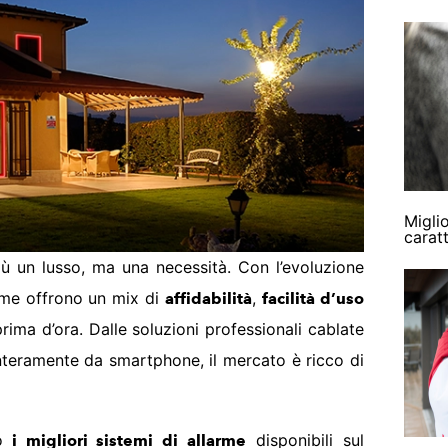
Miglio
carat
ù un lusso, ma una necessità. Con l’evoluzione
arme offrono un mix di
,
affidabilità
facilità d’uso
ima d’ora. Dalle soluzioni professionali cablate
i interamente da smartphone, il mercato è ricco di
o
disponibili sul
i migliori sistemi di allarme