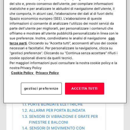
del sito e, previo consenso dell’utente, per compilare informazioni
statistiche e per analizzare le abitudini di navigazione dell'utente, il
Per questo motivo
è consigliabile
che comporta, in alcuni casi, l'elaborazione dei dati al di fuori dello
Spazio economico europeo (SEE). L'elaborazione di queste
migliorare la sicurezza degli accessi
informazioni ci consente di analizzare l'utilizzo dei nostri servizi da
parte dell'utente per migliorarli, per personalizzare i contenuti che
come porte, finestre e balconi.
offriamo e mostrare all'utente pubblicità personalizzata in linea con le
sue preferenze. Inoltre, condividiamo le analisi di navigazione
con
Dispositivi come un antifurto, porta
terze parti
. Cliccando su “Accetta tutti”, acconsenti all'uso dei cookie
necessari e facoltativi. Per personalizzare la navigazione, clicca su
blindata, allarmi per porta blindata,
“gestisci preferenze”. Cliccando su “Continua senza accettare” rifiuti i
sensori per porta blindata e per finestre
cookie opzionali diversi da quelli tecnici.
Per maggiori informazioni puoi consultare la nostra cookie policy e la
possono rivelarsi molto utili.
nostra Privacy Policy
Cookie Policy
Privacy Policy
Sommario
gestisci preferenze
ACCETTA TUTTI
ANTIFURTO PORTA BLINDATA E ALTRI
SISTEMI A PROVA DI EFFRAZIONE
PORTE BLINDATE ELETTRICHE
ALLARMI PER PORTA BLINDATA
SENSORI DI VIBRAZIONE E GRATE PER
FINESTRE E BALCONI
SENSORI DI MOVIMENTO CON