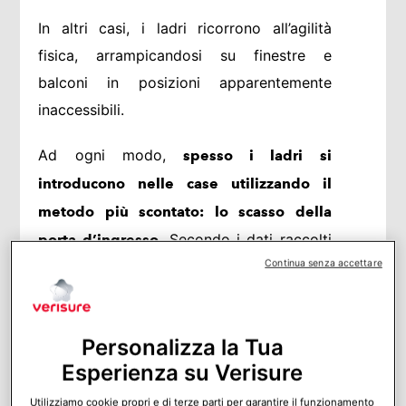
In altri casi, i ladri ricorrono all’agilità
fisica, arrampicandosi su finestre e
balconi in posizioni apparentemente
inaccessibili.
Ad ogni modo,
spesso i ladri si
introducono nelle case utilizzando il
metodo più scontato: lo scasso della
Secondo i dati raccolti
porta d’ingresso.
Continua senza accettare
da Verisure e l’Istituto di Ricerca
Internazionale Kantar, 1 ladro su 2 si
introduce nelle case attraverso la porta
Personalizza la Tua
principale. Per farlo utilizza tecniche di
Esperienza su Verisure
scassinamento (50%) oppure un piede di
porco (1 su 4).
Utilizziamo cookie propri e di terze parti per garantire il funzionamento