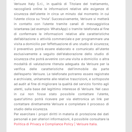
Verisure Italy S.r.l., in qualità di Titolare del trattamento,
raccoglierà online le informazioni relative alle esigenze di
sicurezza dell'utente in circa un minuto dal momento in cui
l’utente clicca su "invia". Successivamente, Verisure si metterà
in contatto con l’utente tramite canali di messaggistica
istantanea (ad esempio WhatsApp) o tramite telefonata al fine
di confermare le informazioni relative alle caratteristiche
dell’abitazione o attività commerciale e per programmare una
visita a domicilio per l’effettuazione di uno studio di sicurezza;
il preventivo potrà essere elaborato e comunicato all’utente
esclusivamente a seguito dell'elaborazione dello studio di
sicurezza che potrà avvenire con una visita a domicilio o altra
modalità di valutazione ritenuta adeguata da Verisure per la
verifica delle caratteristiche dell’immobile da parte
dell’esperto Verisure. Le telefonate potranno essere registrate
e archiviate, unitamente alle relative trascrizioni, e sottoposte
ad audit al fine di migliorare la qualità del servizio fornito agli
utenti, sulla base del legittimo interesse di Verisure. Nel caso
in cui non fosse stato possibile contattare l’utente,
quest’ultimo potrà ricevere per via elettronica un link per
contattare direttamente Verisure e completare il processo di
studio della sicurezza.
Per esercitare i propri diritti in materia di protezione dei dati
personali e per ulteriori informazioni, è possibile consultare la
Politica di Privacy e Compliance Policy | Verisure Italia
.