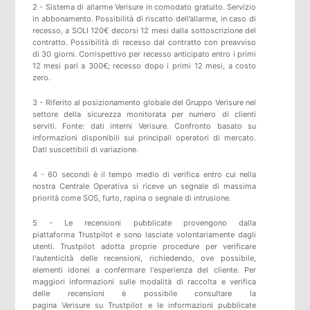
2 - Sistema di allarme Verisure in comodato gratuito. Servizio
in abbonamento. Possibilità di riscatto dell’allarme, in caso di
recesso, a SOLI 120€ decorsi 12 mesi dalla sottoscrizione del
contratto. Possibilità di recesso dal contratto con preavviso
di 30 giorni. Corrispettivo per recesso anticipato entro i primi
12 mesi pari a 300€; recesso dopo i primi 12 mesi, a costo
zero.
3 - Riferito al posizionamento globale del Gruppo Verisure nel
settore della sicurezza monitorata per numero di clienti
serviti. Fonte: dati interni Verisure. Confronto basato su
informazioni disponibili sui principali operatori di mercato.
Dati suscettibili di variazione.
4 - 60 secondi è il tempo medio di verifica entro cui nella
nostra Centrale Operativa si riceve un segnale di massima
priorità come SOS, furto, rapina o segnale di intrusione.
5 -
Le recensioni pubblicate provengono dalla
piattaforma
Trustpilot
e sono lasciate volontariamente dagli
utenti.
Trustpilot
adotta proprie procedure per verificare
l'autenticità delle recensioni, richiedendo, ove possibile,
elementi idonei a confermare l'esperienza del cliente. Per
maggiori informazioni sulle modalità di raccolta e verifica
delle recensioni è possibile consultare
la
pagina
Verisure
su
Trustpilot
e
le informazioni pubblicate