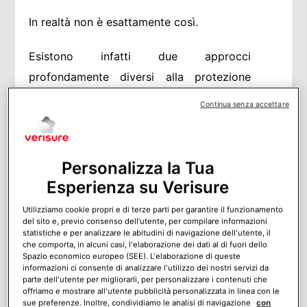
In realtà non è esattamente così.
Esistono infatti due approcci
profondamente diversi alla protezione
della casa: l’allarme non monitorato e
Continua senza accettare
l’allarme monitorato.
La differenza tra queste due tipologie di
Personalizza la Tua
allarme non risiede solo nella tecnologia,
Esperienza su Verisure
ma soprattutto nella
gestione
Utilizziamo cookie propri e di terze parti per garantire il funzionamento
dell’emergenza quando accade qualcosa
del sito e, previo consenso dell’utente, per compilare informazioni
statistiche e per analizzare le abitudini di navigazione dell'utente, il
.
di sospetto
che comporta, in alcuni casi, l'elaborazione dei dati al di fuori dello
Spazio economico europeo (SEE). L'elaborazione di queste
informazioni ci consente di analizzare l'utilizzo dei nostri servizi da
In questo articolo confronteremo quindi i
parte dell'utente per migliorarli, per personalizzare i contenuti che
due sistemi per avere pro e contro di
offriamo e mostrare all'utente pubblicità personalizzata in linea con le
sue preferenze. Inoltre, condividiamo le analisi di navigazione
con