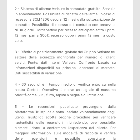
2 - Sistema di allarme Verisure in comodato gratuito. Servizio
in abbonamento. Possibilità di riscatto dell’allarme, in caso di
recesso, a SOLI 120€ decorsi 12 mesi dalla sottoscrizione del
contratto. Possibilità di recesso dal contratto con preavviso
di 30 giorni. Corrispettivo per recesso anticipato entro i primi
12 mesi pari a 300€; recesso dopo i primi 12 mesi, a costo
zero.
3 - Riferito al posizionamento globale del Gruppo Verisure nel
settore della sicurezza monitorata per numero di clienti
serviti. Fonte: dati interni Verisure. Confronto basato su
informazioni disponibili sui principali operatori di mercato.
Dati suscettibili di variazione.
4 - 60 secondi è il tempo medio di verifica entro cui nella
nostra Centrale Operativa si riceve un segnale di massima
priorità come SOS, furto, rapina o segnale di intrusione.
5 -
Le recensioni pubblicate provengono dalla
piattaforma
Trustpilot
e sono lasciate volontariamente dagli
utenti.
Trustpilot
adotta proprie procedure per verificare
l'autenticità delle recensioni, richiedendo, ove possibile,
elementi idonei a confermare l'esperienza del cliente. Per
maggiori informazioni sulle modalità di raccolta e verifica
delle recensioni è possibile consultare
la