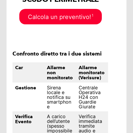
1
Calcola un preventivo!
Confronto diretto tra i due sistemi
Car
Allarme
Allarme
non
monitorato
monitorato
(Verisure)
Sirena
Centrale
Gestione
locale e
Operativa
notifica su
H24 con
smartphon
Guardie
e
Giurate
A carico
Verifica
Verifica
dell’utente
immediata
Evento
(spesso
tramite
impossibile
audio e