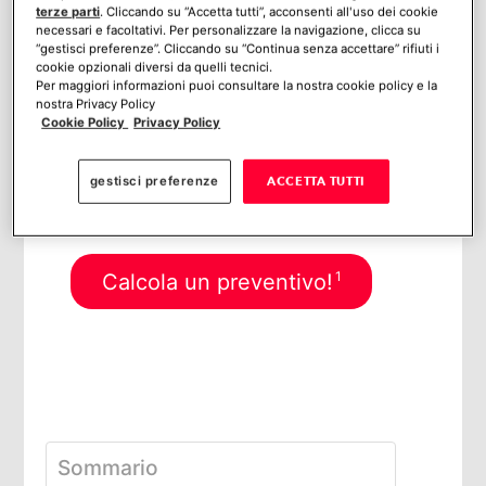
entrambe le tipologie di allarme.
terze parti
. Cliccando su “Accetta tutti”, acconsenti all'uso dei cookie
necessari e facoltativi. Per personalizzare la navigazione, clicca su
“gestisci preferenze”. Cliccando su “Continua senza accettare” rifiuti i
cookie opzionali diversi da quelli tecnici.
Per maggiori informazioni puoi consultare la nostra cookie policy e la
nostra Privacy Policy
Cookie Policy
Privacy Policy
SCOPRI IL NUOVO
gestisci preferenze
ACCETTA TUTTI
ALLARME VERISURE CON
SCUDO PERIMETRALE
1
Calcola un preventivo!
Sommario