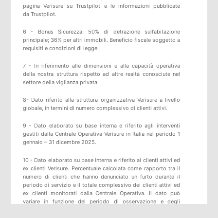
pagina
Verisure
su
Trustpilot
e
le informazioni pubblicate
da
Trustpilot
.
6 - Bonus Sicurezza: 50% di detrazione sull’abitazione
principale; 36% per altri immobili. Beneficio fiscale soggetto a
requisiti e condizioni di legge.
7 - In riferimento alle dimensioni e alla capacità operativa
della nostra struttura rispetto ad altre realtà conosciute nel
settore della vigilanza privata.
8- Dato riferito alla struttura organizzativa Verisure a livello
globale, in termini di numero complessivo di clienti attivi.
9 - Dato elaborato su base interna e riferito agli interventi
gestiti dalla Centrale Operativa Verisure in Italia nel periodo 1
gennaio – 31 dicembre 2025.
10 - Dato elaborato su base interna e riferito ai clienti attivi ed
ex clienti Verisure. Percentuale calcolata come rapporto tra il
numero di clienti che hanno denunciato un furto durante il
periodo di servizio e il totale complessivo dei clienti attivi ed
ex clienti monitorati dalla Centrale Operativa. Il dato può
variare in funzione del periodo di osservazione e degli
aggiornamenti statistici.