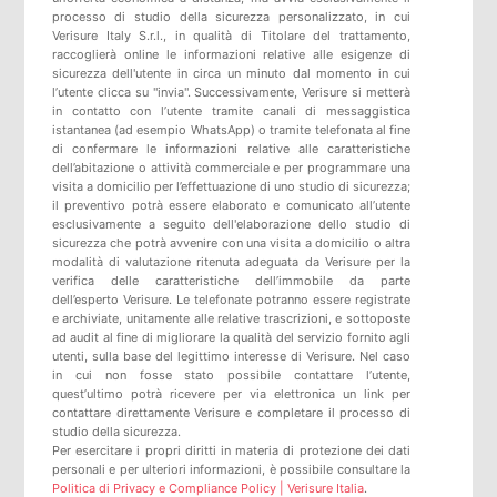
processo di studio della sicurezza personalizzato, in cui
Verisure Italy S.r.l., in qualità di Titolare del trattamento,
raccoglierà online le informazioni relative alle esigenze di
sicurezza dell'utente in circa un minuto dal momento in cui
l’utente clicca su "invia". Successivamente, Verisure si metterà
in contatto con l’utente tramite canali di messaggistica
istantanea (ad esempio WhatsApp) o tramite telefonata al fine
di confermare le informazioni relative alle caratteristiche
dell’abitazione o attività commerciale e per programmare una
visita a domicilio per l’effettuazione di uno studio di sicurezza;
il preventivo potrà essere elaborato e comunicato all’utente
esclusivamente a seguito dell'elaborazione dello studio di
sicurezza che potrà avvenire con una visita a domicilio o altra
modalità di valutazione ritenuta adeguata da Verisure per la
verifica delle caratteristiche dell’immobile da parte
dell’esperto Verisure. Le telefonate potranno essere registrate
e archiviate, unitamente alle relative trascrizioni, e sottoposte
ad audit al fine di migliorare la qualità del servizio fornito agli
utenti, sulla base del legittimo interesse di Verisure. Nel caso
in cui non fosse stato possibile contattare l’utente,
quest’ultimo potrà ricevere per via elettronica un link per
contattare direttamente Verisure e completare il processo di
studio della sicurezza.
Per esercitare i propri diritti in materia di protezione dei dati
personali e per ulteriori informazioni, è possibile consultare la
Politica di Privacy e Compliance Policy | Verisure Italia
.