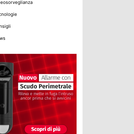
deosorveglianza
cnologie
sigli
ws