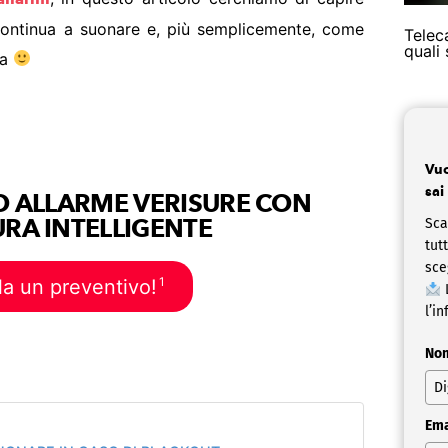
ontinua a suonare e, più semplicemente, come
Telec
quali
ma
Vuo
sai
O ALLARME VERISURE CON
RA INTELLIGENTE
Sca
tut
sce
1
la un preventivo!
L
l’in
No
Ema