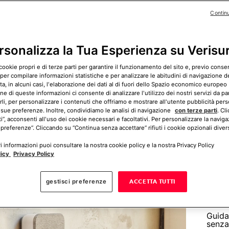
 In questo articolo ti spieghiamo i passaggi per
Contin
ceda di nuovo!
rsonalizza la Tua Esperienza su Verisu
cookie propri e di terze parti per garantire il funzionamento del sito e, previo cons
LinkedIn
WhatsApp
 per compilare informazioni statistiche e per analizzare le abitudini di navigazione del
, in alcuni casi, l'elaborazione dei dati al di fuori dello Spazio economico europeo 
Come 
ne di queste informazioni ci consente di analizzare l'utilizzo dei nostri servizi da pa
sorve
rli, per personalizzare i contenuti che offriamo e mostrare all'utente pubblicità pers
 sue preferenze. Inoltre, condividiamo le analisi di navigazione
con terze parti
. Cl
ti”, acconsenti all'uso dei cookie necessari e facoltativi. Per personalizzare la naviga
 preferenze”. Cliccando su “Continua senza accettare” rifiuti i cookie opzionali divers
 informazioni puoi consultare la nostra cookie policy e la nostra Privacy Policy
licy
Privacy Policy
alcola ora il tuo preventivo gratuito
gestisci preferenze
ACCETTA TUTTI
Guida
senza 