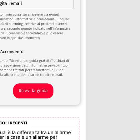
to il mio consenso a ricevere via e-mail
nicazioni informative e promozionali, incluse
ità di nurturing, relative ai prodotti e servizi
sure, secondo quanto indicato nell’informativa
acy. Il consenso è facoltativo e può essere
cato in qualsiasi momento
Acconsento
cando “Ricevi la tua guida gratuita” dichiari di
 preso visione dell’
informativa privacy
. I tuoi
 saranno trattati per trasmetterti la Guida
da alla scelta dell’allarme tramite e-mail.
Ricevi la guida
COLI RECENTI
ual è la differenza tra un allarme
er la casa e un allarme per