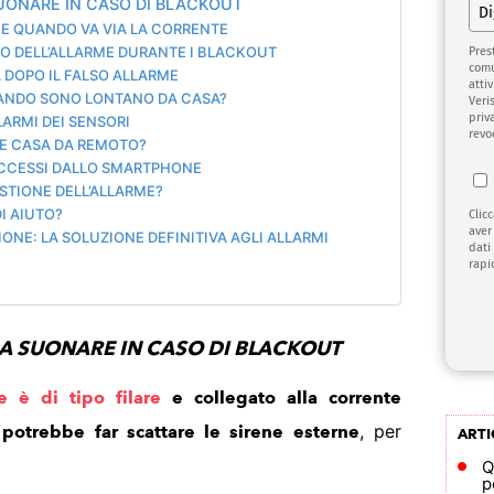
SUONARE IN CASO DI BLACKOUT
RME QUANDO VA VIA LA CORRENTE
TO DELL’ALLARME DURANTE I BLACKOUT
Pres
comu
A DOPO IL FALSO ALLARME
attiv
QUANDO SONO LONTANO DA CASA?
Veri
priv
LARMI DEI SENSORI
revo
ME CASA DA REMOTO?
ACCESSI DALLO SMARTPHONE
STIONE DELL’ALLARME?
DI AIUTO?
Clic
aver
ONE: LA SOLUZIONE DEFINITIVA AGLI ALLARMI
dati
rapi
A SUONARE IN CASO DI BLACKOUT
e è di tipo filare
e collegato alla corrente
, per
o potrebbe far scattare le sirene esterne
ARTI
Q
p