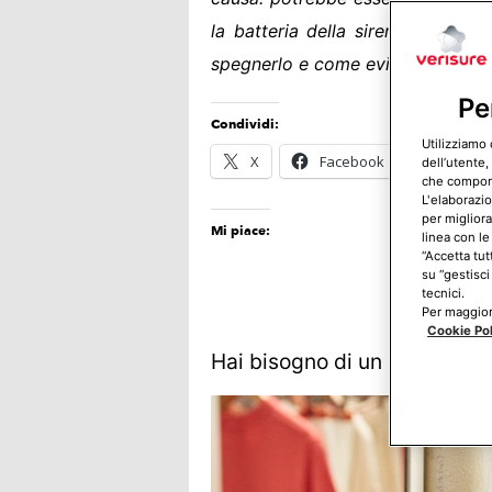
la batteria della sirena scarica.
spegnerlo e come evitare che suc
Pe
Condividi:
Utilizziamo 
X
Facebook
E-mail
dell’utente,
che comporta
L'elaborazio
per migliora
Mi piace:
linea con le
“Accetta tut
su “gestisci
tecnici.
Per maggiori
Cookie Po
Hai bisogno di un allarme?
C