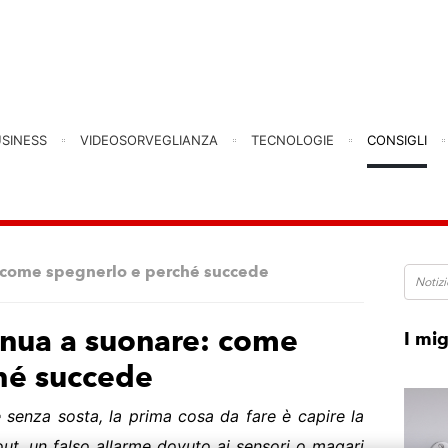
USINESS
VIDEOSORVEGLIANZA
TECNOLOGIE
CONSIGLI
: come spegnerlo e perché succede
inua a suonare: come
I mig
hé succede
 senza sosta, la prima cosa da fare è capire la
ut, un falso allarme dovuto ai sensori o magari