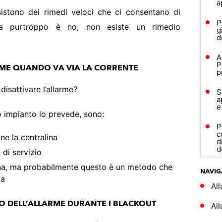
a
istono dei rimedi veloci che ci consentano di
P
sta purtroppo è no, non esiste un rimedio
g
d
A
P
ARME QUANDO VA VIA LA CORRENTE
p
disattivare l’allarme?
S
a
e
uo impianto lo prevede, sono:
P
c
e la centralina
d
d
o di servizio
rena, ma probabilmente questo è un metodo che
NAVIG
ia
Al
TO DELL’ALLARME DURANTE I BLACKOUT
All