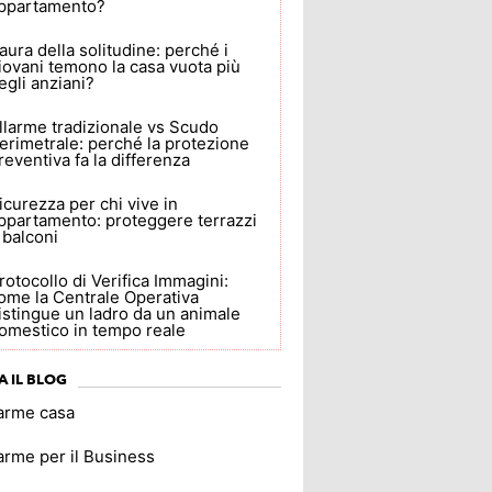
ppartamento?
aura della solitudine: perché i
iovani temono la casa vuota più
egli anziani?
llarme tradizionale vs Scudo
erimetrale: perché la protezione
reventiva fa la differenza
icurezza per chi vive in
ppartamento: proteggere terrazzi
 balconi
rotocollo di Verifica Immagini:
ome la Centrale Operativa
istingue un ladro da un animale
omestico in tempo reale
A IL BLOG
larme casa
arme per il Business