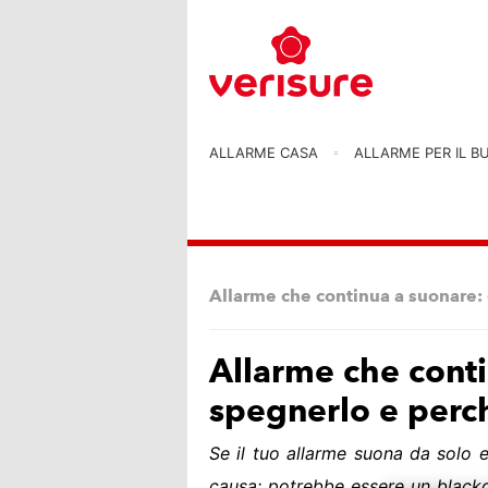
ALLARME CASA
ALLARME PER IL B
Allarme che continua a suonare
Allarme che cont
spegnerlo e perc
Se il tuo allarme suona da solo e
causa: potrebbe essere un blacko