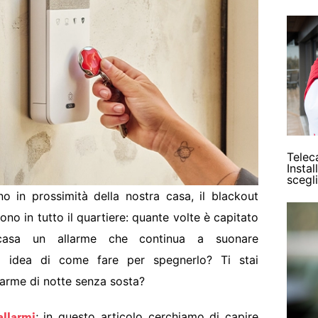
Telec
Insta
scegl
o in prossimità della nostra casa, il blackout
ono in tutto il quartiere: quante volte è capitato
asa un allarme che continua a suonare
na idea di come fare per spegnerlo? Ti stai
larme di notte senza sosta?
; in questo articolo cerchiamo di capire
allarmi