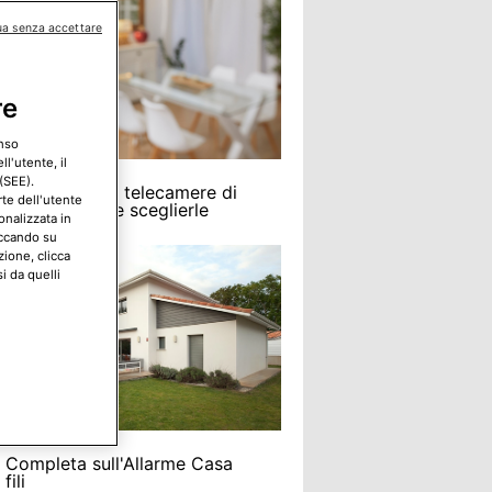
ua senza accettare
re
enso
l'utente, il
(SEE).
funzionano le telecamere di
rte dell'utente
glianza e come sceglierle
onalizzata in
iccando su
zione, clicca
i da quelli
 Completa sull'Allarme Casa
fili