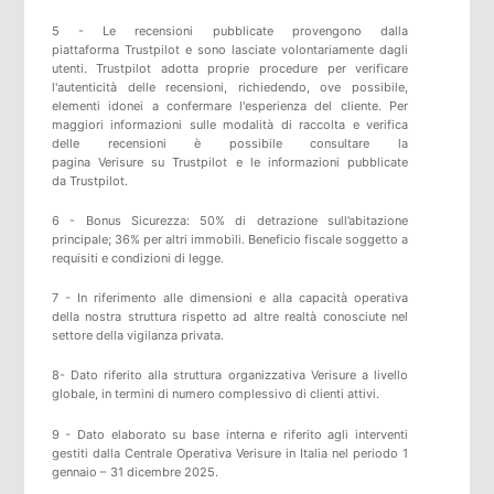
5 -
Le recensioni pubblicate provengono dalla
piattaforma
Trustpilot
e sono lasciate volontariamente dagli
utenti.
Trustpilot
adotta proprie procedure per verificare
l'autenticità delle recensioni, richiedendo, ove possibile,
elementi idonei a confermare l'esperienza del cliente. Per
maggiori informazioni sulle modalità di raccolta e verifica
delle recensioni è possibile consultare
la
pagina
Verisure
su
Trustpilot
e
le informazioni pubblicate
da
Trustpilot
.
6 - Bonus Sicurezza: 50% di detrazione sull’abitazione
principale; 36% per altri immobili. Beneficio fiscale soggetto a
requisiti e condizioni di legge.
7 - In riferimento alle dimensioni e alla capacità operativa
della nostra struttura rispetto ad altre realtà conosciute nel
settore della vigilanza privata.
8- Dato riferito alla struttura organizzativa Verisure a livello
globale, in termini di numero complessivo di clienti attivi.
9 - Dato elaborato su base interna e riferito agli interventi
gestiti dalla Centrale Operativa Verisure in Italia nel periodo 1
gennaio – 31 dicembre 2025.