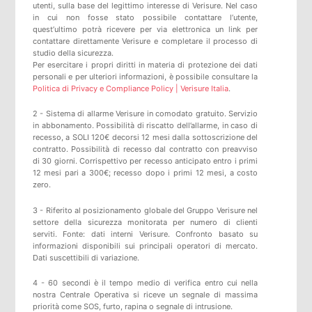
utenti, sulla base del legittimo interesse di Verisure. Nel caso
in cui non fosse stato possibile contattare l’utente,
quest’ultimo potrà ricevere per via elettronica un link per
contattare direttamente Verisure e completare il processo di
studio della sicurezza.
Per esercitare i propri diritti in materia di protezione dei dati
personali e per ulteriori informazioni, è possibile consultare la
Politica di Privacy e Compliance Policy | Verisure Italia
.
2 - Sistema di allarme Verisure in comodato gratuito. Servizio
in abbonamento. Possibilità di riscatto dell’allarme, in caso di
recesso, a SOLI 120€ decorsi 12 mesi dalla sottoscrizione del
contratto. Possibilità di recesso dal contratto con preavviso
di 30 giorni. Corrispettivo per recesso anticipato entro i primi
12 mesi pari a 300€; recesso dopo i primi 12 mesi, a costo
zero.
3 - Riferito al posizionamento globale del Gruppo Verisure nel
settore della sicurezza monitorata per numero di clienti
serviti. Fonte: dati interni Verisure. Confronto basato su
informazioni disponibili sui principali operatori di mercato.
Dati suscettibili di variazione.
4 - 60 secondi è il tempo medio di verifica entro cui nella
nostra Centrale Operativa si riceve un segnale di massima
priorità come SOS, furto, rapina o segnale di intrusione.