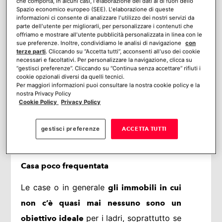
che comporta, in alcuni casi, l'elaborazione dei dati al di fuori dello
Spazio economico europeo (SEE). L'elaborazione di queste
informazioni ci consente di analizzare l'utilizzo dei nostri servizi da
Step 1: come evitare di essere presi
parte dell'utente per migliorarli, per personalizzare i contenuti che
di mira dai ladri e difendersi al
offriamo e mostrare all'utente pubblicità personalizzata in linea con le
meglio
sue preferenze. Inoltre, condividiamo le analisi di navigazione
con
terze parti
. Cliccando su “Accetta tutti”, acconsenti all'uso dei cookie
necessari e facoltativi. Per personalizzare la navigazione, clicca su
Quando devono scegliere quale casa o
“gestisci preferenze”. Cliccando su “Continua senza accettare” rifiuti i
cookie opzionali diversi da quelli tecnici.
negozio derubare,
i ladri fanno
Per maggiori informazioni puoi consultare la nostra cookie policy e la
.
nostra Privacy Policy
attenzione a una serie di elementi
Cookie Policy
Privacy Policy
Conoscerli ti permetterà di usarli a tuo
favore per disincentivare i potenziali ladri
gestisci preferenze
ACCETTA TUTTI
a puntare la tua proprietà.
Casa poco frequentata
Le case o in generale
gli immobili in cui
non c’è quasi mai nessuno sono un
per i ladri, soprattutto se
obiettivo ideale