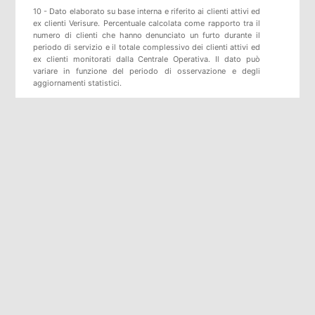
10 - Dato elaborato su base interna e riferito ai clienti attivi ed
ex clienti Verisure. Percentuale calcolata come rapporto tra il
numero di clienti che hanno denunciato un furto durante il
periodo di servizio e il totale complessivo dei clienti attivi ed
ex clienti monitorati dalla Centrale Operativa. Il dato può
variare in funzione del periodo di osservazione e degli
aggiornamenti statistici.
11 - Come previsto dal D.M. 269/2010, l’avviso alle Forze
dell’Ordine è effettuato esclusivamente in caso di allarme reale
e verificato dalla Centrale Operativa.