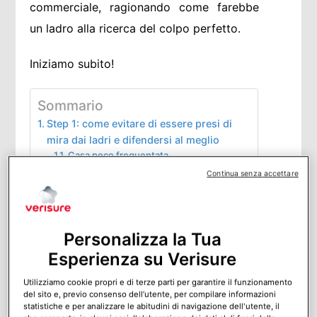
commerciale, ragionando come farebbe
un ladro alla ricerca del colpo perfetto.
Iniziamo subito!
Sommario
Step 1: come evitare di essere presi di
mira dai ladri e difendersi al meglio
Casa poco frequentata
Casa isolata o poco illuminata
Continua senza accettare
Casa poco o mal protetta
Abitudini sbagliate da evitare
Step 2: come difendersi dai ladri
durante l’intrusione
Personalizza la Tua
Sistema di allarme ad Alta Sicurezza
Esperienza su Verisure
Fumogeno o nebbiogeno
Step 3: cosa fare quando il furto è in
Utilizziamo cookie propri e di terze parti per garantire il funzionamento
corso o avvenuto
del sito e, previo consenso dell’utente, per compilare informazioni
statistiche e per analizzare le abitudini di navigazione dell'utente, il
Mi piace: