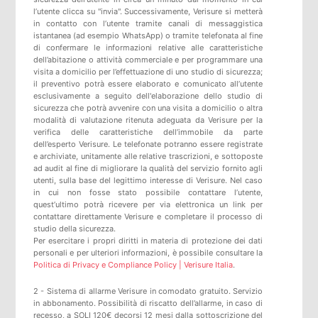
l’utente clicca su "invia". Successivamente, Verisure si metterà
in contatto con l’utente tramite canali di messaggistica
istantanea (ad esempio WhatsApp) o tramite telefonata al fine
di confermare le informazioni relative alle caratteristiche
dell’abitazione o attività commerciale e per programmare una
visita a domicilio per l’effettuazione di uno studio di sicurezza;
il preventivo potrà essere elaborato e comunicato all’utente
esclusivamente a seguito dell'elaborazione dello studio di
sicurezza che potrà avvenire con una visita a domicilio o altra
modalità di valutazione ritenuta adeguata da Verisure per la
verifica delle caratteristiche dell’immobile da parte
dell’esperto Verisure. Le telefonate potranno essere registrate
e archiviate, unitamente alle relative trascrizioni, e sottoposte
ad audit al fine di migliorare la qualità del servizio fornito agli
utenti, sulla base del legittimo interesse di Verisure. Nel caso
in cui non fosse stato possibile contattare l’utente,
quest’ultimo potrà ricevere per via elettronica un link per
contattare direttamente Verisure e completare il processo di
studio della sicurezza.
Per esercitare i propri diritti in materia di protezione dei dati
personali e per ulteriori informazioni, è possibile consultare la
Politica di Privacy e Compliance Policy | Verisure Italia
.
2 - Sistema di allarme Verisure in comodato gratuito. Servizio
in abbonamento. Possibilità di riscatto dell’allarme, in caso di
recesso, a SOLI 120€ decorsi 12 mesi dalla sottoscrizione del