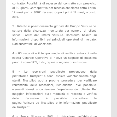
contratto. Possibilità di recesso dal contratto con preavviso
di 30 giorni. Corrispettivo per recesso anticipato entro i primi
12 mesi pari a 300€; recesso dopo i primi 12 mesi, a costo
zero.
3 - Riferito al posizionamento globale del Gruppo Verisure nel
settore della sicurezza monitorata per numero di clienti
serviti. Fonte: dati interni Verisure. Confronto basato su
informazioni disponibili sui principali operatori di mercato.
Dati suscettibili di variazione.
4 - 60 secondi è il tempo medio di verifica entro cui nella
nostra Centrale Operativa si riceve un segnale di massima
priorità come SOS, furto, rapina o segnale di intrusione.
5 -
Le recensioni pubblicate provengono dalla
piattaforma
Trustpilot
e sono lasciate volontariamente dagli
utenti.
Trustpilot
adotta proprie procedure per verificare
l'autenticità delle recensioni, richiedendo, ove possibile,
elementi idonei a confermare l'esperienza del cliente. Per
maggiori informazioni sulle modalità di raccolta e verifica
delle recensioni è possibile consultare
la
pagina
Verisure
su
Trustpilot
e
le informazioni pubblicate
da
Trustpilot
.
6 - Bonus Sicurezza: 50% di detrazione sull’abitazione