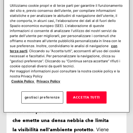
DIFFERENZA TRA ANTIFURTO
Utilizziamo cookie propri e di terze parti per garantire il funzionamento
NEBBIOGENO E FUMOGENO
del sito e, previo consenso dell’utente, per compilare informazioni
ANTIFURTO NEBBIOGENO: PRO E
statistiche e per analizzare le abitudini di navigazione dell'utente, il
che comporta, in alcuni casi, l'elaborazione dei dati al di fuori dello
CONTRO
Spazio economico europeo (SEE). L'elaborazione di queste
PER CHI È INDICATO UN ALLARME
informazioni ci consente di analizzare l'utilizzo dei nostri servizi da
parte dell'utente per migliorarli, per personalizzare i contenuti che
CON NEBBIOGENO
offriamo e mostrare all'utente pubblicità personalizzata in linea con le
PREZZO ANTIFURTO NEBBIOGENO
sue preferenze. Inoltre, condividiamo le analisi di navigazione
con
ZEROVISION®: LA SOLUZIONE
terze parti
. Cliccando su “Accetta tutti”, acconsenti all'uso dei cookie
necessari e facoltativi. Per personalizzare la navigazione, clicca su
VERISURE, MOLTO PIÙ DI UN
“gestisci preferenze”. Cliccando su “Continua senza accettare” rifiuti i
NEBBIOGENO
cookie opzionali diversi da quelli tecnici.
Mi piace:
Per maggiori informazioni puoi consultare la nostra cookie policy e la
nostra Privacy Policy
Cookie Policy
Privacy Policy
CHE COS’È IL NEBBIOGENO?
gestisci preferenze
ACCETTA TUTTI
Il nebbiogeno è un
dispositivo di
sicurezza per case e attività commerciali
che emette una densa nebbia che limita
. Viene
la visibilità nell’ambiente protetto