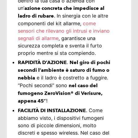
dentro la tua casa o azienda con
un’
azione concreta che impedisce al
. In sinergia con le altre
ladro di rubare
componenti del kit allarme,
come
sensori che rilevano gli intrusi e inviano
segnali di allarme
, garantisce una
sicurezza completa e sventa il furto
proprio mentre si sta compiendo.
.
RAPIDITÀ D’AZIONE
Nel giro di pochi
secondi l’ambiente è saturo di fumo o
e il ladro è costretto a fuggire.
nebbia
“Pochi secondi” sono
nel caso del
fumogeno ZeroVision® di Verisure,
’!
appena 45’
. Come
FACILITÀ DI INSTALLAZIONE
abbiamo visto, i dispositivi fumogeni
sono di piccole dimensioni, molto
discreti e spesso wireless. Nel caso del