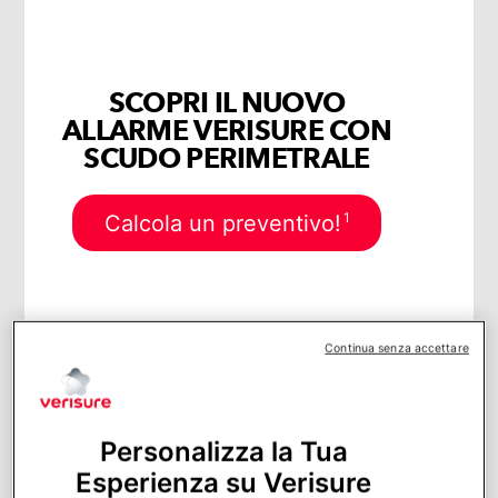
SCOPRI IL NUOVO
ALLARME VERISURE CON
SCUDO PERIMETRALE
1
Calcola un preventivo!
Continua senza accettare
Sommario
CHE COS’È IL NEBBIOGENO?
ANTIFURTO NEBBIOGENO: COME
Personalizza la Tua
FUNZIONA?
Esperienza su Verisure
Il nebbiogeno è tossico?