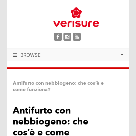
BROWSE
Antifurto con nebbiogeno: che cos’è e
come funziona?
Antifurto con
nebbiogeno: che
cos’è e come