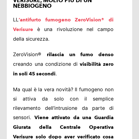
VERISURE, MOLTO PIÙ DI UN
NEBBIOGENO
LL
’antifurto fumogeno ZeroVision® di
è una rivoluzione nel campo
Verisure
della sicurezza.
ZeroVision®
rilascia un fumo denso
creando una condizione di
visibilità zero
.
in soli 45 secondi
Ma qual è la vera novità? Il fumogeno non
si attiva da solo con il semplice
rilevamento dell’intrusione da parte di
sensori.
Viene attivato da una Guardia
Giurata della Centrale Operativa
Verisure solo dopo aver verificato cosa