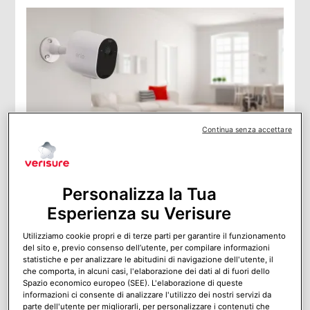
Continua senza accettare
Sistemi di sicurezza casa: i tre migliori antifurti
sul mercato
Personalizza la Tua
Sistemi di sicurezza casa intelligenti e a prova di furto.
Ecco come funzionano i tre antifurti più innovativi!
Esperienza su Verisure
Utilizziamo cookie propri e di terze parti per garantire il funzionamento
del sito e, previo consenso dell’utente, per compilare informazioni
statistiche e per analizzare le abitudini di navigazione dell'utente, il
che comporta, in alcuni casi, l'elaborazione dei dati al di fuori dello
Spazio economico europeo (SEE). L'elaborazione di queste
informazioni ci consente di analizzare l'utilizzo dei nostri servizi da
parte dell'utente per migliorarli, per personalizzare i contenuti che