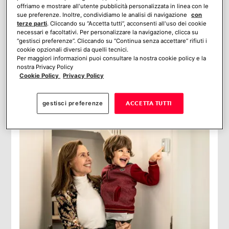
offriamo e mostrare all'utente pubblicità personalizzata in linea con le
sue preferenze. Inoltre, condividiamo le analisi di navigazione
con
terze parti
. Cliccando su “Accetta tutti”, acconsenti all'uso dei cookie
necessari e facoltativi. Per personalizzare la navigazione, clicca su
“gestisci preferenze”. Cliccando su “Continua senza accettare” rifiuti i
cookie opzionali diversi da quelli tecnici.
Quali tipi di antifurto per appartamenti
Per maggiori informazioni puoi consultare la nostra cookie policy e la
esistono?
nostra Privacy Policy
Ti sembra impossibile trovare l’allarme giusto tra i tanti
Cookie Policy
Privacy Policy
tipi di antifurto per appartamento sul mercato? Relax, in
questo articolo ti guidiamo nella scelta del migliore!
gestisci preferenze
ACCETTA TUTTI