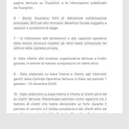
pagina
Verisure
su
Trustpilot
e
le informazioni pubblicate
da
Trustpilot
.
6 - Bonus Sicurezza: 50% di detrazione sull’abitazione
principale; 36% per altri immobili. Beneficio fiscale soggetto a
requisiti e condizioni di legge.
7 - In riferimento alle dimensioni e alla capacità operativa
della nostra struttura rispetto ad altre realtà conosciute nel
settore della vigilanza privata.
8- Dato riferito alla struttura organizzativa Verisure a livello
globale, in termini di numero complessivo di clienti attivi.
9 - Dato elaborato su base interna e riferito agli interventi
gestiti dalla Centrale Operativa Verisure in Italia nel periodo 1
gennaio – 31 dicembre 2025.
10 - Dato elaborato su base interna e riferito ai clienti attivi ed
ex clienti Verisure. Percentuale calcolata come rapporto tra il
numero di clienti che hanno denunciato un furto durante il
periodo di servizio e il totale complessivo dei clienti attivi ed
ex clienti monitorati dalla Centrale Operativa. Il dato può
variare in funzione del periodo di osservazione e degli
aggiornamenti statistici.