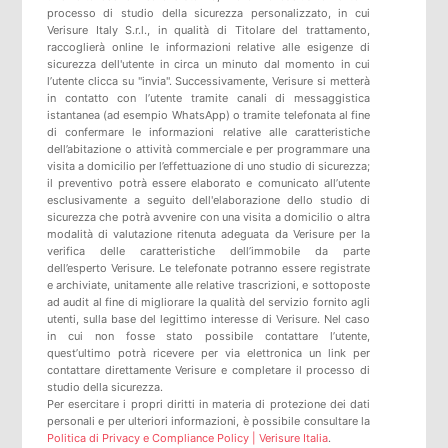
processo di studio della sicurezza personalizzato, in cui
Verisure Italy S.r.l., in qualità di Titolare del trattamento,
raccoglierà online le informazioni relative alle esigenze di
sicurezza dell'utente in circa un minuto dal momento in cui
l’utente clicca su "invia". Successivamente, Verisure si metterà
in contatto con l’utente tramite canali di messaggistica
istantanea (ad esempio WhatsApp) o tramite telefonata al fine
di confermare le informazioni relative alle caratteristiche
dell’abitazione o attività commerciale e per programmare una
visita a domicilio per l’effettuazione di uno studio di sicurezza;
il preventivo potrà essere elaborato e comunicato all’utente
esclusivamente a seguito dell'elaborazione dello studio di
sicurezza che potrà avvenire con una visita a domicilio o altra
modalità di valutazione ritenuta adeguata da Verisure per la
verifica delle caratteristiche dell’immobile da parte
dell’esperto Verisure. Le telefonate potranno essere registrate
e archiviate, unitamente alle relative trascrizioni, e sottoposte
ad audit al fine di migliorare la qualità del servizio fornito agli
utenti, sulla base del legittimo interesse di Verisure. Nel caso
in cui non fosse stato possibile contattare l’utente,
quest’ultimo potrà ricevere per via elettronica un link per
contattare direttamente Verisure e completare il processo di
studio della sicurezza.
Per esercitare i propri diritti in materia di protezione dei dati
personali e per ulteriori informazioni, è possibile consultare la
Politica di Privacy e Compliance Policy | Verisure Italia
.