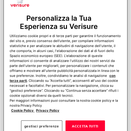
Per questa ragione è importante
Personalizza la Tua
individuare
quali sono le tecniche
Esperienza su Verisure
utilizzate dai ladri, e imparare a
Utilizziamo cookie propri e di terze parti per garantire il funzionamento
. E questo è
difendersi dalle truffe
del sito e, previo consenso dell’utente, per compilare informazioni
statistiche e per analizzare le abitudini di navigazione dell'utente, il
possibile con strumenti quali l’allarme per
che comporta, in alcuni casi, l'elaborazione dei dati al di fuori dello
anziani e il salvavita con tasto SOS.
Spazio economico europeo (SEE). L'elaborazione di queste
informazioni ci consente di analizzare l'utilizzo dei nostri servizi da
parte dell'utente per migliorarli, per personalizzare i contenuti che
offriamo e mostrare all'utente pubblicità personalizzata in linea con le
sue preferenze. Inoltre, condividiamo le analisi di navigazione
con
terze parti
. Cliccando su “Accetta tutti”, acconsenti all'uso dei cookie
necessari e facoltativi. Per personalizzare la navigazione, clicca su
“gestisci preferenze”. Cliccando su “Continua senza accettare” rifiuti i
SCOPRI IL NUOVO
cookie opzionali diversi da quelli tecnici.
Per maggiori informazioni puoi consultare la nostra cookie policy e la
ALLARME VERISURE CON
nostra Privacy Policy
SERRATURA INTELLIGENTE
Cookie Policy
Privacy Policy
gestisci preferenze
ACCETTA TUTTI
1
Calcola un preventivo!