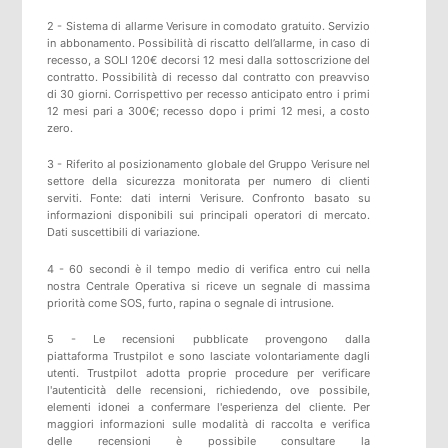
2 - Sistema di allarme Verisure in comodato gratuito. Servizio
in abbonamento. Possibilità di riscatto dell’allarme, in caso di
recesso, a SOLI 120€ decorsi 12 mesi dalla sottoscrizione del
contratto. Possibilità di recesso dal contratto con preavviso
di 30 giorni. Corrispettivo per recesso anticipato entro i primi
12 mesi pari a 300€; recesso dopo i primi 12 mesi, a costo
zero.
3 - Riferito al posizionamento globale del Gruppo Verisure nel
settore della sicurezza monitorata per numero di clienti
serviti. Fonte: dati interni Verisure. Confronto basato su
informazioni disponibili sui principali operatori di mercato.
Dati suscettibili di variazione.
4 - 60 secondi è il tempo medio di verifica entro cui nella
nostra Centrale Operativa si riceve un segnale di massima
priorità come SOS, furto, rapina o segnale di intrusione.
5 -
Le recensioni pubblicate provengono dalla
piattaforma
Trustpilot
e sono lasciate volontariamente dagli
utenti.
Trustpilot
adotta proprie procedure per verificare
l'autenticità delle recensioni, richiedendo, ove possibile,
elementi idonei a confermare l'esperienza del cliente. Per
maggiori informazioni sulle modalità di raccolta e verifica
delle recensioni è possibile consultare
la