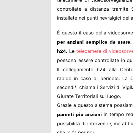
telecamere di videosorveglianza
controllate a distanza tramite
installate nei punti nevralgici de
È questo il caso della videosorv
per anziani semplice da usare,
Le
telecamere di videosorv
h24.
possono essere controllate in qu
Il collegamento h24 alla Centra
rapido in caso di pericolo. La C
secondi*, chiama i Servizi di Vigi
Giurate Territoriali sul luogo.
Grazie a questo sistema possia
in tempo rea
parenti più anziani
possibilità di intervenire, ma ab
che lo fa per noi.