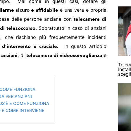
ampo. Mai come in questi casi, dotare gli
è una vera e propria
llarme sicuro e affidabile
 case delle persone anziane con
telecamere di
Soprattutto in caso di anziani
 di telesoccorso.
, che rischiano più frequentemente incidenti
In questo articolo
 d’intervento
è cruciale.
, di
e
 anziani
telecamere di videosorveglianza
Telec
Insta
scegl
E COME FUNZIONA
ZA PER ANZIANI
COS’È E COME FUNZIONA
 E COME INTERVIENE