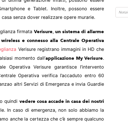
 di ultima generazione infatti, possono essere
 Smartphone e Tablet. Inoltre, possono essere
lla casa senza dover realizzare opere murarie.
eglianza firmata
,
Verisure
un sistema di allarme
 wireless e connesso alla Centrale Operativa
eglianza
Verisure registrano immagini in HD che
alsiasi momento dall’
.
applicazione My Verisure
le Operativa Verisure garantisce l’intervento
entrale Operativa verifica l’accaduto entro 60
lanzao altri Servizi di Emergenza e invia Guardie
mo quindi
vedere cosa accade in casa dei nostri
le. In caso di emergenza, non solo abbiamo la
biamo anche la certezza che c’è sempre qualcuno