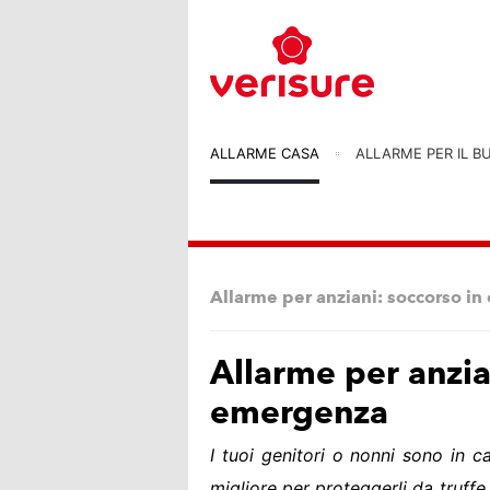
ALLARME CASA
ALLARME PER IL B
Allarme per anziani: soccorso i
Allarme per anzia
emergenza
I tuoi genitori o nonni sono in c
migliore per proteggerli da truffe