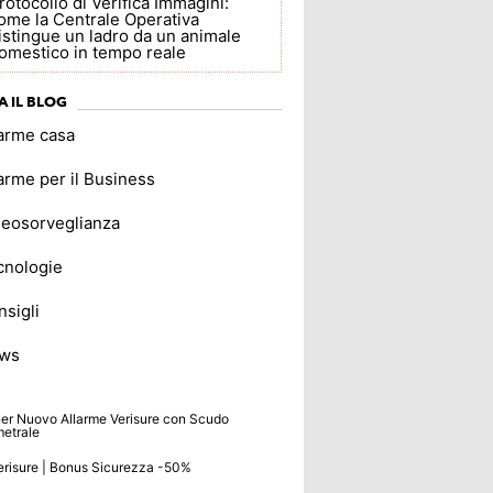
rotocollo di Verifica Immagini:
ome la Centrale Operativa
istingue un ladro da un animale
omestico in tempo reale
A IL BLOG
larme casa
arme per il Business
deosorveglianza
cnologie
sigli
ws