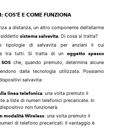
I: COS’È E COME FUNZIONA
anza a distanza, un altro componente dell’allarme
cosiddetto
. Di cosa si tratta?
sistema salvavita
 tipologie di salvavita per anziani il cui
e tra tutti. Si tratta di un
oggetto spesso
che, quando premuto, determina alcune
e SOS
endono dalla tecnologia utilizzata. Possiamo
dispositivi salvavita:
: una volta premuto il
alla linea telefonica
e a liste di numeri telefonici precaricate. In
l dispositivo non funzionerà.
: una volta premuto il
 in modalità Wireless
umeri di telefono precaricati. Il vantaggio è