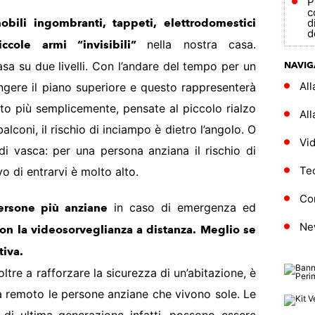
P
c
obili ingombranti, tappeti, elettrodomestici
d
d
nella nostra casa.
ccole armi “invisibili”
a su due livelli. Con l’andare del tempo per un
NAVIG
Al
ungere il piano superiore e questo rappresenterà
to più semplicemente, pensate al piccolo rialzo
All
alconi, il rischio di inciampo è dietro l’angolo. O
Vi
di vasca: per una persona anziana il rischio di
Te
vo di entrarvi è molto alto.
Con
in caso di emergenza ed
ersone più anziane
Ne
on la videosorveglianza a distanza. Meglio se
tiva.
ltre a rafforzare la sicurezza di un’abitazione, è
da remoto le persone anziane che vivono sole. Le