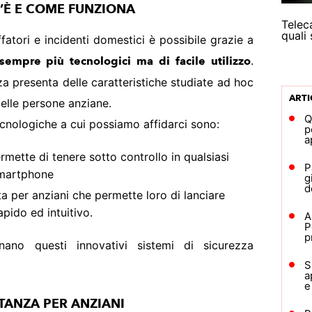
S’È E COME FUNZIONA
Telec
quali
ffatori e incidenti domestici è possibile grazie a
.
sempre più tecnologici ma di facile utilizzo
za presenta delle caratteristiche studiate ad hoc
ARTI
delle persone anziane.
Q
tecnologiche a cui possiamo affidarci sono:
p
a
ermette di tenere sotto controllo in qualsiasi
P
smartphone
g
d
ta per anziani che permette loro di lanciare
apido ed intuitivo.
A
P
p
ano questi innovativi sistemi di sicurezza
S
a
e
TANZA PER ANZIANI