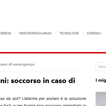
USINESS
VIDEOSORVEGLIANZA
TECNOLOGIE
CONSIGLI
n caso di emergenza
ni: soccorso in caso di
I mig
asa da soli? L’allarme per anziani è la soluzione
 e furti, e per fornire loro soccorso immediato in