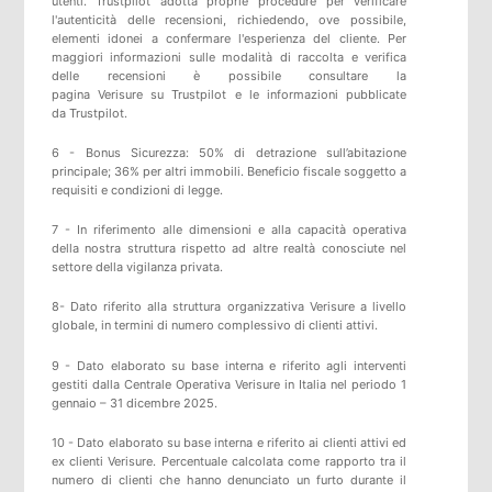
utenti.
Trustpilot
adotta proprie procedure per verificare
l'autenticità delle recensioni, richiedendo, ove possibile,
elementi idonei a confermare l'esperienza del cliente. Per
maggiori informazioni sulle modalità di raccolta e verifica
delle recensioni è possibile consultare
la
pagina
Verisure
su
Trustpilot
e
le informazioni pubblicate
da
Trustpilot
.
6 - Bonus Sicurezza: 50% di detrazione sull’abitazione
principale; 36% per altri immobili. Beneficio fiscale soggetto a
requisiti e condizioni di legge.
7 - In riferimento alle dimensioni e alla capacità operativa
della nostra struttura rispetto ad altre realtà conosciute nel
settore della vigilanza privata.
8- Dato riferito alla struttura organizzativa Verisure a livello
globale, in termini di numero complessivo di clienti attivi.
9 - Dato elaborato su base interna e riferito agli interventi
gestiti dalla Centrale Operativa Verisure in Italia nel periodo 1
gennaio – 31 dicembre 2025.
10 - Dato elaborato su base interna e riferito ai clienti attivi ed
ex clienti Verisure. Percentuale calcolata come rapporto tra il
numero di clienti che hanno denunciato un furto durante il