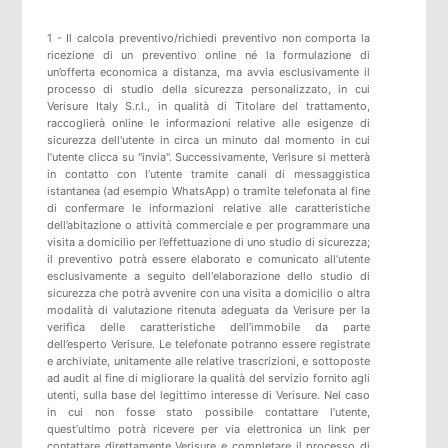
1 - Il calcola preventivo/richiedi preventivo non comporta la
ricezione di un preventivo online né la formulazione di
un’offerta economica a distanza, ma avvia esclusivamente il
processo di studio della sicurezza personalizzato, in cui
Verisure Italy S.r.l., in qualità di Titolare del trattamento,
raccoglierà online le informazioni relative alle esigenze di
sicurezza dell'utente in circa un minuto dal momento in cui
l’utente clicca su "invia". Successivamente, Verisure si metterà
in contatto con l’utente tramite canali di messaggistica
istantanea (ad esempio WhatsApp) o tramite telefonata al fine
di confermare le informazioni relative alle caratteristiche
dell’abitazione o attività commerciale e per programmare una
visita a domicilio per l’effettuazione di uno studio di sicurezza;
il preventivo potrà essere elaborato e comunicato all’utente
esclusivamente a seguito dell'elaborazione dello studio di
sicurezza che potrà avvenire con una visita a domicilio o altra
modalità di valutazione ritenuta adeguata da Verisure per la
verifica delle caratteristiche dell’immobile da parte
dell’esperto Verisure. Le telefonate potranno essere registrate
e archiviate, unitamente alle relative trascrizioni, e sottoposte
ad audit al fine di migliorare la qualità del servizio fornito agli
utenti, sulla base del legittimo interesse di Verisure. Nel caso
in cui non fosse stato possibile contattare l’utente,
quest’ultimo potrà ricevere per via elettronica un link per
contattare direttamente Verisure e completare il processo di