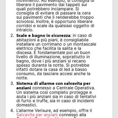
movimento. Ad esempio, si consiglia di
liberare il pavimento dai tappeti sui
quali potrebbero inciampare. Si
consiglia di evitare di passare la cera
sui pavimenti che li renderebbe troppo
scivolosi. Inoltre, è opportuno liberare
corridoi e scale da qualsiasi oggetto di
intralcio.
: in caso di
Scale e bagno in sicurezza
abitazioni a più piani, è consigliabile
installare un corrimano o un montascale
elettrico che facilita la salita e la
discesa. È fondamentale poi un buon
livello di illuminazione, soprattutto in
bagno, dove i più anziani si recano
spesso durante la notte. Si potrebbe
infatti dotare la casa di led a basso
consumo, da lasciare accesi anche la
notte.
Sistema di allarme con salvavita per
connesso a Centrale Operativa.
anziani
Un sistema così completo protegge e
aiuta i più anziani sia in caso di tentativi
di furto e truffe, sia in caso di incidenti
domestici.
L’allarme Verisure, ad esempio, offre il
Salvavita per anziani
connesso alla