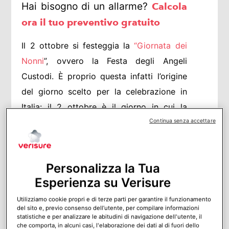
Hai bisogno di un allarme?
Calcola
ora il tuo preventivo gratuito
Il 2 ottobre si festeggia la
“Giornata dei
Nonni
”, ovvero la Festa degli Angeli
Custodi. È proprio questa infatti l’origine
del giorno scelto per la celebrazione in
Italia: il 2 ottobre è il giorno in cui la
Chiesa cattolica celebra gli “angeli
Continua senza accettare
custodi”, commemorazione nata a
Valencia nel 1411 per l’angelo protettore
Personalizza la Tua
della città.
Esperienza su Verisure
La legge italiana ha ufficializzato la Festa
Utilizziamo cookie propri e di terze parti per garantire il funzionamento
dei Nonni nel 2005 con una legge che
del sito e, previo consenso dell’utente, per compilare informazioni
statistiche e per analizzare le abitudini di navigazione dell'utente, il
incoraggia i comuni ad organizzare eventi
che comporta, in alcuni casi, l'elaborazione dei dati al di fuori dello