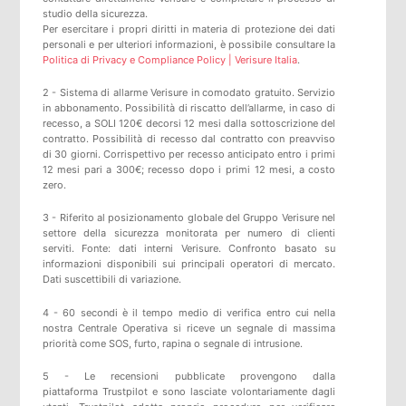
studio della sicurezza.
Per esercitare i propri diritti in materia di protezione dei dati
personali e per ulteriori informazioni, è possibile consultare la
Politica di Privacy e Compliance Policy | Verisure Italia
.
2 - Sistema di allarme Verisure in comodato gratuito. Servizio
in abbonamento. Possibilità di riscatto dell’allarme, in caso di
recesso, a SOLI 120€ decorsi 12 mesi dalla sottoscrizione del
contratto. Possibilità di recesso dal contratto con preavviso
di 30 giorni. Corrispettivo per recesso anticipato entro i primi
12 mesi pari a 300€; recesso dopo i primi 12 mesi, a costo
zero.
3 - Riferito al posizionamento globale del Gruppo Verisure nel
settore della sicurezza monitorata per numero di clienti
serviti. Fonte: dati interni Verisure. Confronto basato su
informazioni disponibili sui principali operatori di mercato.
Dati suscettibili di variazione.
4 - 60 secondi è il tempo medio di verifica entro cui nella
nostra Centrale Operativa si riceve un segnale di massima
priorità come SOS, furto, rapina o segnale di intrusione.
5 -
Le recensioni pubblicate provengono dalla
piattaforma
Trustpilot
e sono lasciate volontariamente dagli