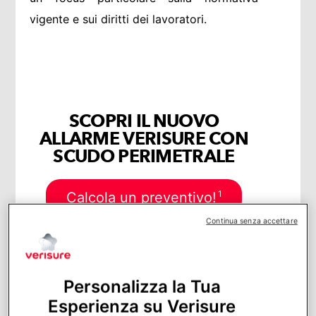
vigente e sui diritti dei lavoratori.
SCOPRI IL NUOVO
ALLARME VERISURE CON
SCUDO PERIMETRALE
1
Calcola un preventivo!
Continua senza accettare
Personalizza la Tua
Sommario
Esperienza su Verisure
Perché installare le telecamere in