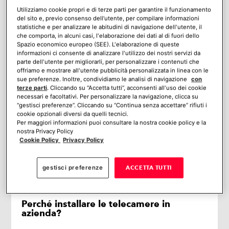
azienda?
Utilizziamo cookie propri e di terze parti per garantire il funzionamento
del sito e, previo consenso dell’utente, per compilare informazioni
La normativa sulle telecamere in
statistiche e per analizzare le abitudini di navigazione dell'utente, il
azienda
che comporta, in alcuni casi, l'elaborazione dei dati al di fuori dello
Normativa italiana
Spazio economico europeo (SEE). L'elaborazione di queste
informazioni ci consente di analizzare l'utilizzo dei nostri servizi da
Condizioni per l’installazione delle
parte dell'utente per migliorarli, per personalizzare i contenuti che
telecamere nei luoghi di lavoro
offriamo e mostrare all'utente pubblicità personalizzata in linea con le
Telecamere con audio sul posto di
sue preferenze. Inoltre, condividiamo le analisi di navigazione
con
terze parti
. Cliccando su “Accetta tutti”, acconsenti all'uso dei cookie
lavoro
necessari e facoltativi. Per personalizzare la navigazione, clicca su
Principi fondamentali per la protezione
“gestisci preferenze”. Cliccando su “Continua senza accettare” rifiuti i
della privacy
cookie opzionali diversi da quelli tecnici.
Per maggiori informazioni puoi consultare la nostra cookie policy e la
Indicazioni operative per l’installazione
nostra Privacy Policy
e l’utilizzo delle telecamere
Cookie Policy
Privacy Policy
Telecamere sul posto di lavoro:
conclusioni finali
gestisci preferenze
ACCETTA TUTTI
Mi piace:
Perché installare le telecamere in
azienda?