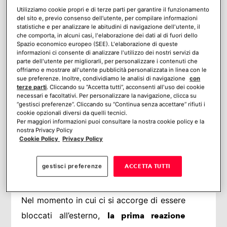
chiave dentro
Utilizziamo cookie propri e di terze parti per garantire il funzionamento
del sito e, previo consenso dell’utente, per compilare informazioni
Dalla reazione alla prevenzione:
statistiche e per analizzare le abitudini di navigazione dell'utente, il
l’evoluzione della sicurezza
che comporta, in alcuni casi, l'elaborazione dei dati al di fuori dello
Spazio economico europeo (SEE). L'elaborazione di queste
Accesso Smart: la fine dell’era della
informazioni ci consente di analizzare l'utilizzo dei nostri servizi da
chiave fisica
parte dell'utente per migliorarli, per personalizzare i contenuti che
Verisure: oltre la Smart Lock, il sistema
offriamo e mostrare all'utente pubblicità personalizzata in linea con le
sue preferenze. Inoltre, condividiamo le analisi di navigazione
con
integrato
terze parti
. Cliccando su “Accetta tutti”, acconsenti all'uso dei cookie
Prevenire lo stress, oltre che
necessari e facoltativi. Per personalizzare la navigazione, clicca su
l’intrusione
“gestisci preferenze”. Cliccando su “Continua senza accettare” rifiuti i
cookie opzionali diversi da quelli tecnici.
Un futuro senza chiavi: la sicurezza
Per maggiori informazioni puoi consultare la nostra cookie policy e la
come servizio
nostra Privacy Policy
Mi piace:
Cookie Policy
Privacy Policy
gestisci preferenze
ACCETTA TUTTI
Mantenere la calma: la prima
reazione è quella determinante
Nel momento in cui ci si accorge di essere
bloccati all’esterno,
la prima reazione