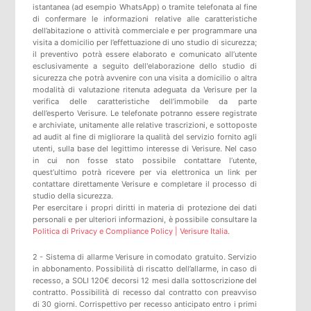
istantanea (ad esempio WhatsApp) o tramite telefonata al fine
di confermare le informazioni relative alle caratteristiche
dell’abitazione o attività commerciale e per programmare una
visita a domicilio per l’effettuazione di uno studio di sicurezza;
il preventivo potrà essere elaborato e comunicato all’utente
esclusivamente a seguito dell'elaborazione dello studio di
sicurezza che potrà avvenire con una visita a domicilio o altra
modalità di valutazione ritenuta adeguata da Verisure per la
verifica delle caratteristiche dell’immobile da parte
dell’esperto Verisure. Le telefonate potranno essere registrate
e archiviate, unitamente alle relative trascrizioni, e sottoposte
ad audit al fine di migliorare la qualità del servizio fornito agli
utenti, sulla base del legittimo interesse di Verisure. Nel caso
in cui non fosse stato possibile contattare l’utente,
quest’ultimo potrà ricevere per via elettronica un link per
contattare direttamente Verisure e completare il processo di
studio della sicurezza.
Per esercitare i propri diritti in materia di protezione dei dati
personali e per ulteriori informazioni, è possibile consultare la
Politica di Privacy e Compliance Policy | Verisure Italia
.
2 - Sistema di allarme Verisure in comodato gratuito. Servizio
in abbonamento. Possibilità di riscatto dell’allarme, in caso di
recesso, a SOLI 120€ decorsi 12 mesi dalla sottoscrizione del
contratto. Possibilità di recesso dal contratto con preavviso
di 30 giorni. Corrispettivo per recesso anticipato entro i primi