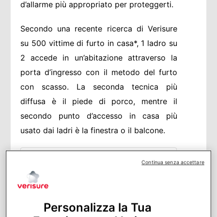
d’allarme più appropriato per proteggerti.
Secondo una recente ricerca di Verisure
su 500 vittime di furto in casa*, 1 ladro su
2 accede in un’abitazione attraverso la
porta d’ingresso con il metodo del furto
con scasso. La seconda tecnica più
diffusa è il piede di porco, mentre il
secondo punto d’accesso in casa più
usato dai ladri è la finestra o il balcone.
Sommario
Continua senza accettare
COME ENTRANO I LADRI NEI NOSTRI
APPARTAMENTI
COME ENTRANO I LADRI IN UNA VILLA
Personalizza la Tua
O VILLETTA
COME ENTRANO I LADRI IN CASA: LE