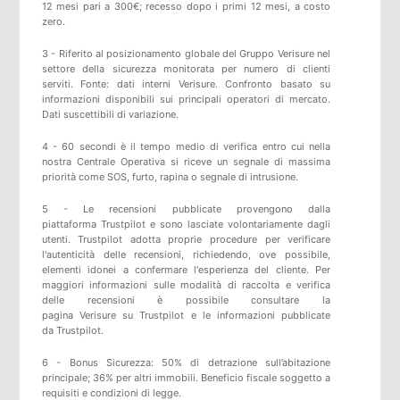
12 mesi pari a 300€; recesso dopo i primi 12 mesi, a costo
zero.
3 - Riferito al posizionamento globale del Gruppo Verisure nel
settore della sicurezza monitorata per numero di clienti
serviti. Fonte: dati interni Verisure. Confronto basato su
informazioni disponibili sui principali operatori di mercato.
Dati suscettibili di variazione.
4 - 60 secondi è il tempo medio di verifica entro cui nella
nostra Centrale Operativa si riceve un segnale di massima
priorità come SOS, furto, rapina o segnale di intrusione.
5 -
Le recensioni pubblicate provengono dalla
piattaforma
Trustpilot
e sono lasciate volontariamente dagli
utenti.
Trustpilot
adotta proprie procedure per verificare
l'autenticità delle recensioni, richiedendo, ove possibile,
elementi idonei a confermare l'esperienza del cliente. Per
maggiori informazioni sulle modalità di raccolta e verifica
delle recensioni è possibile consultare
la
pagina
Verisure
su
Trustpilot
e
le informazioni pubblicate
da
Trustpilot
.
6 - Bonus Sicurezza: 50% di detrazione sull’abitazione
principale; 36% per altri immobili. Beneficio fiscale soggetto a
requisiti e condizioni di legge.