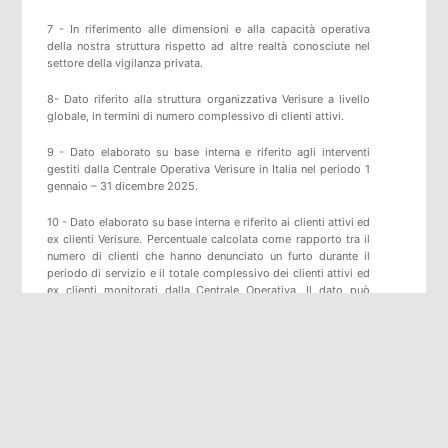
7 - In riferimento alle dimensioni e alla capacità operativa
della nostra struttura rispetto ad altre realtà conosciute nel
settore della vigilanza privata.
8- Dato riferito alla struttura organizzativa Verisure a livello
globale, in termini di numero complessivo di clienti attivi.
9 - Dato elaborato su base interna e riferito agli interventi
gestiti dalla Centrale Operativa Verisure in Italia nel periodo 1
gennaio – 31 dicembre 2025.
10 - Dato elaborato su base interna e riferito ai clienti attivi ed
ex clienti Verisure. Percentuale calcolata come rapporto tra il
numero di clienti che hanno denunciato un furto durante il
periodo di servizio e il totale complessivo dei clienti attivi ed
ex clienti monitorati dalla Centrale Operativa. Il dato può
variare in funzione del periodo di osservazione e degli
aggiornamenti statistici.
11 - Come previsto dal D.M. 269/2010, l’avviso alle Forze
dell’Ordine è effettuato esclusivamente in caso di allarme reale
e verificato dalla Centrale Operativa.