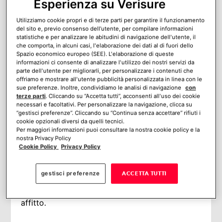
Esperienza su Verisure
TECNICHE PIÙ COMUNI
Utilizziamo cookie propri e di terze parti per garantire il funzionamento
COME PROTEGGERE IL BALCONE DAI
del sito e, previo consenso dell’utente, per compilare informazioni
LADRI
statistiche e per analizzare le abitudini di navigazione dell'utente, il
FURTI IN CASA DI NOTTE
che comporta, in alcuni casi, l'elaborazione dei dati al di fuori dello
Spazio economico europeo (SEE). L'elaborazione di queste
DETERRENTI PER FURTI IN CASA
informazioni ci consente di analizzare l'utilizzo dei nostri servizi da
Mi piace:
parte dell'utente per migliorarli, per personalizzare i contenuti che
offriamo e mostrare all'utente pubblicità personalizzata in linea con le
sue preferenze. Inoltre, condividiamo le analisi di navigazione
con
COME ENTRANO I LADRI NEI
terze parti
. Cliccando su “Accetta tutti”, acconsenti all'uso dei cookie
necessari e facoltativi. Per personalizzare la navigazione, clicca su
NOSTRI APPARTAMENTI
“gestisci preferenze”. Cliccando su “Continua senza accettare” rifiuti i
cookie opzionali diversi da quelli tecnici.
Gli appartamenti sono la tipologia di
Per maggiori informazioni puoi consultare la nostra cookie policy e la
nostra Privacy Policy
abitazione preferita dai ladri: il 61% dei
Cookie Policy
Privacy Policy
furti in casa avviene proprio negli
appartamenti e in 8 casi su 10 in case di
gestisci preferenze
ACCETTA TUTTI
proprietà, rispetto alle abitazioni in
affitto.