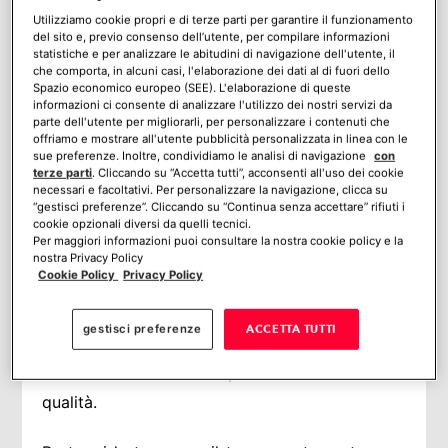
Utilizziamo cookie propri e di terze parti per garantire il funzionamento
del sito e, previo consenso dell’utente, per compilare informazioni
statistiche e per analizzare le abitudini di navigazione dell'utente, il
che comporta, in alcuni casi, l'elaborazione dei dati al di fuori dello
Spazio economico europeo (SEE). L'elaborazione di queste
informazioni ci consente di analizzare l'utilizzo dei nostri servizi da
parte dell'utente per migliorarli, per personalizzare i contenuti che
offriamo e mostrare all'utente pubblicità personalizzata in linea con le
sue preferenze. Inoltre, condividiamo le analisi di navigazione
con
terze parti
. Cliccando su “Accetta tutti”, acconsenti all'uso dei cookie
necessari e facoltativi. Per personalizzare la navigazione, clicca su
“gestisci preferenze”. Cliccando su “Continua senza accettare” rifiuti i
cookie opzionali diversi da quelli tecnici.
Per maggiori informazioni puoi consultare la nostra cookie policy e la
La prima cosa che cerca il cliente
nostra Privacy Policy
Cookie Policy
Privacy Policy
affidandosi a Verisure Italia è la tranquillità
per sé, per la sua casa e per la sua
gestisci preferenze
ACCETTA TUTTI
famiglia e noi siamo pronti ad assicurarla
con un servizio sempre di altissima
qualità.