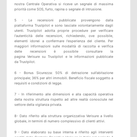
nostra Centrale Operativa si riceve un segnale di massima
priorità come SOS, furto, rapina o segnale di intrusione.
5 -
Le recensioni pubblicate provengono dalla
piattaforma
Trustpilot
e sono lasciate volontariamente dagli
utenti.
Trustpilot
adotta proprie procedure per verificare
l'autenticità delle recensioni, richiedendo, ove possibile,
elementi idonei a confermare l'esperienza del cliente. Per
maggiori informazioni sulle modalità di raccolta e verifica
delle recensioni è possibile consultare
la
pagina
Verisure
su
Trustpilot
e
le informazioni pubblicate
da
Trustpilot
.
6 - Bonus Sicurezza: 50% di detrazione sull’abitazione
principale; 36% per altri immobili. Beneficio fiscale soggetto a
requisiti e condizioni di legge.
7 - In riferimento alle dimensioni e alla capacità operativa
della nostra struttura rispetto ad altre realtà conosciute nel
settore della vigilanza privata.
8- Dato riferito alla struttura organizzativa Verisure a livello
globale, in termini di numero complessivo di clienti attivi.
9 - Dato elaborato su base interna e riferito agli interventi