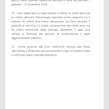
gestiti dalla Centrale Operativa Verisure in Italia nel periodo 1
gennaio – 31 dicembre 2025.
10 - Dato elaborato su base interna e riferito ai clienti attivi ed
ex clienti Verisure. Percentuale calcolata come rapporto tra il
numero di clienti che hanno denunciato un furto durante il
periodo di servizio e il totale complessivo dei clienti attivi ed
ex clienti monitorati dalla Centrale Operativa. Il dato può
variare in funzione del periodo di osservazione e degli
aggiornamenti statistici.
11 - Come previsto dal D.M. 269/2010, l’avviso alle Forze
dell’Ordine è effettuato esclusivamente in caso di allarme reale
e verificato dalla Centrale Operativa.