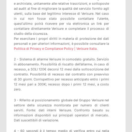
e archiviate, unitamente alle relative trascrizioni, e sottoposte
ad audit al fine di migliorare la qualità del servizio fornito agli
utenti, sulla base del legittimo interesse di Verisure. Nel caso
in cui non fosse stato possibile contattare l’utente,
quest’ultimo potrà ricevere per via elettronica un link per
contattare direttamente Verisure e completare il processo di
studio della sicurezza.
Per esercitare i propri diritti in materia di protezione dei dati
personali e per ulteriori informazioni, è possibile consultare la
Politica di Privacy e Compliance Policy | Verisure Italia
.
2 - Sistema di allarme Verisure in comodato gratuito. Servizio
in abbonamento. Possibilità di riscatto dell’allarme, in caso di
recesso, a SOLI 120€ decorsi 12 mesi dalla sottoscrizione del
contratto. Possibilità di recesso dal contratto con preavviso
di 30 giorni. Corrispettivo per recesso anticipato entro i primi
12 mesi pari a 300€; recesso dopo i primi 12 mesi, a costo
zero.
3 - Riferito al posizionamento globale del Gruppo Verisure nel
settore della sicurezza monitorata per numero di clienti
serviti. Fonte: dati interni Verisure. Confronto basato su
informazioni disponibili sui principali operatori di mercato.
Dati suscettibili di variazione.
4 - 60 secondi è il tempo medio di verifica entro cui nella