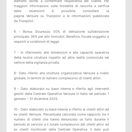
elementi idonei a confermare l'esperienza del cliente. Per
maggiori informazioni sulle modalità di raccolta e verifica
delle recensioni è possibile consultare
la
pagina
Verisure
su
Trustpilot
e
le informazioni pubblicate
da
Trustpilot
.
6 - Bonus Sicurezza: 50% di detrazione sull’abitazione
principale; 36% per altri immobili. Beneficio fiscale soggetto a
requisiti e condizioni di legge.
7 - In riferimento alle dimensioni e alla capacità operativa
della nostra struttura rispetto ad altre realtà conosciute nel
settore della vigilanza privata.
8- Dato riferito alla struttura organizzativa Verisure a livello
globale, in termini di numero complessivo di clienti attivi.
9 - Dato elaborato su base interna e riferito agli interventi
gestiti dalla Centrale Operativa Verisure in Italia nel periodo 1
gennaio – 31 dicembre 2025.
10 - Dato elaborato su base interna e riferito ai clienti attivi ed
ex clienti Verisure. Percentuale calcolata come rapporto tra il
numero di clienti che hanno denunciato un furto durante il
periodo di servizio e il totale complessivo dei clienti attivi ed
ex clienti monitorati dalla Centrale Operativa. Il dato può