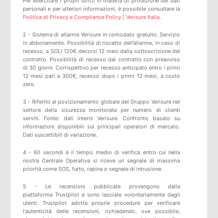
Per esercitare i propri diritti in materia di protezione dei dati
personali e per ulteriori informazioni, è possibile consultare la
Politica di Privacy e Compliance Policy | Verisure Italia
.
2 - Sistema di allarme Verisure in comodato gratuito. Servizio
in abbonamento. Possibilità di riscatto dell’allarme, in caso di
recesso, a SOLI 120€ decorsi 12 mesi dalla sottoscrizione del
contratto. Possibilità di recesso dal contratto con preavviso
di 30 giorni. Corrispettivo per recesso anticipato entro i primi
12 mesi pari a 300€; recesso dopo i primi 12 mesi, a costo
zero.
3 - Riferito al posizionamento globale del Gruppo Verisure nel
settore della sicurezza monitorata per numero di clienti
serviti. Fonte: dati interni Verisure. Confronto basato su
informazioni disponibili sui principali operatori di mercato.
Dati suscettibili di variazione.
4 - 60 secondi è il tempo medio di verifica entro cui nella
nostra Centrale Operativa si riceve un segnale di massima
priorità come SOS, furto, rapina o segnale di intrusione.
5 -
Le recensioni pubblicate provengono dalla
piattaforma
Trustpilot
e sono lasciate volontariamente dagli
utenti.
Trustpilot
adotta proprie procedure per verificare
l'autenticità delle recensioni, richiedendo, ove possibile,