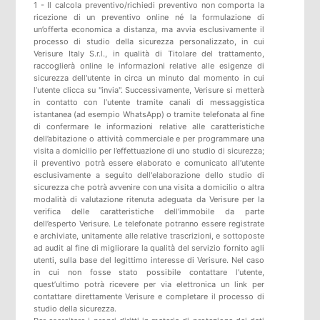
1 - Il calcola preventivo/richiedi preventivo non comporta la
ricezione di un preventivo online né la formulazione di
un’offerta economica a distanza, ma avvia esclusivamente il
processo di studio della sicurezza personalizzato, in cui
Verisure Italy S.r.l., in qualità di Titolare del trattamento,
raccoglierà online le informazioni relative alle esigenze di
sicurezza dell'utente in circa un minuto dal momento in cui
l’utente clicca su "invia". Successivamente, Verisure si metterà
in contatto con l’utente tramite canali di messaggistica
istantanea (ad esempio WhatsApp) o tramite telefonata al fine
di confermare le informazioni relative alle caratteristiche
dell’abitazione o attività commerciale e per programmare una
visita a domicilio per l’effettuazione di uno studio di sicurezza;
il preventivo potrà essere elaborato e comunicato all’utente
esclusivamente a seguito dell'elaborazione dello studio di
sicurezza che potrà avvenire con una visita a domicilio o altra
modalità di valutazione ritenuta adeguata da Verisure per la
verifica delle caratteristiche dell’immobile da parte
dell’esperto Verisure. Le telefonate potranno essere registrate
e archiviate, unitamente alle relative trascrizioni, e sottoposte
ad audit al fine di migliorare la qualità del servizio fornito agli
utenti, sulla base del legittimo interesse di Verisure. Nel caso
in cui non fosse stato possibile contattare l’utente,
quest’ultimo potrà ricevere per via elettronica un link per
contattare direttamente Verisure e completare il processo di
studio della sicurezza.