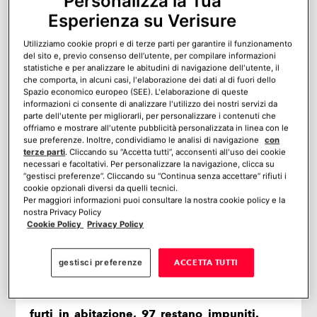
Personalizza la Tua
Difendi la tua famiglia dagli intrusi con
Esperienza su Verisure
.
l’antifurto wireless di Verisure
Utilizziamo cookie propri e di terze parti per garantire il funzionamento
Controlla subito cosa accade tra le
del sito e, previo consenso dell’utente, per compilare informazioni
statistiche e per analizzare le abitudini di navigazione dell'utente, il
mura domestiche: la tua sicurezza e
che comporta, in alcuni casi, l'elaborazione dei dati al di fuori dello
Spazio economico europeo (SEE). L'elaborazione di queste
quella dei tuoi cari non ha prezzo!
informazioni ci consente di analizzare l'utilizzo dei nostri servizi da
parte dell'utente per migliorarli, per personalizzare i contenuti che
offriamo e mostrare all'utente pubblicità personalizzata in linea con le
sue preferenze. Inoltre, condividiamo le analisi di navigazione
con
Hai bisogno di un allarme?
Calcola
terze parti
. Cliccando su “Accetta tutti”, acconsenti all'uso dei cookie
necessari e facoltativi. Per personalizzare la navigazione, clicca su
ora il tuo preventivo gratuito
“gestisci preferenze”. Cliccando su “Continua senza accettare” rifiuti i
cookie opzionali diversi da quelli tecnici.
Per maggiori informazioni puoi consultare la nostra cookie policy e la
nostra Privacy Policy
Cookie Policy
Privacy Policy
gestisci preferenze
ACCETTA TUTTI
I dati dell’Istat sono impietosi:
ogni 100
furti in abitazione, 97 restano impuniti.