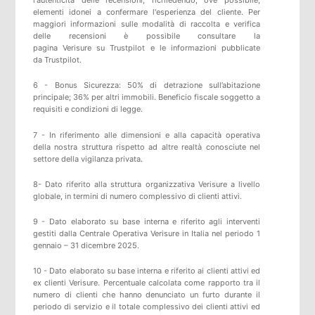
l'autenticità delle recensioni, richiedendo, ove possibile,
elementi idonei a confermare l'esperienza del cliente. Per
maggiori informazioni sulle modalità di raccolta e verifica
delle recensioni è possibile consultare
la
pagina
Verisure
su
Trustpilot
e
le informazioni pubblicate
da
Trustpilot
.
6 - Bonus Sicurezza: 50% di detrazione sull’abitazione
principale; 36% per altri immobili. Beneficio fiscale soggetto a
requisiti e condizioni di legge.
7 - In riferimento alle dimensioni e alla capacità operativa
della nostra struttura rispetto ad altre realtà conosciute nel
settore della vigilanza privata.
8- Dato riferito alla struttura organizzativa Verisure a livello
globale, in termini di numero complessivo di clienti attivi.
9 - Dato elaborato su base interna e riferito agli interventi
gestiti dalla Centrale Operativa Verisure in Italia nel periodo 1
gennaio – 31 dicembre 2025.
10 - Dato elaborato su base interna e riferito ai clienti attivi ed
ex clienti Verisure. Percentuale calcolata come rapporto tra il
numero di clienti che hanno denunciato un furto durante il
periodo di servizio e il totale complessivo dei clienti attivi ed