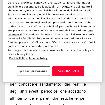
dell’Osservatorio sulla Sicurezza della
del sito e, previo consenso dell’utente, per compilare informazioni
statistiche e per analizzare le abitudini di navigazione dell'utente, il
, un appuntamento per analizzare i
Casa
che comporta, in alcuni casi, l'elaborazione dei dati al di fuori dello
Spazio economico europeo (SEE). L'elaborazione di queste
trend emergenti nel settore della
informazioni ci consente di analizzare l'utilizzo dei nostri servizi da
sicurezza e promuovere una cultura della
parte dell'utente per migliorarli, per personalizzare i contenuti che
offriamo e mostrare all'utente pubblicità personalizzata in linea con le
protezione domestica, evidenziando
sue preferenze. Inoltre, condividiamo le analisi di navigazione
con
terze parti
. Cliccando su “Accetta tutti”, acconsenti all'uso dei cookie
l’importanza di tecnologia, professionalità
necessari e facoltativi. Per personalizzare la navigazione, clicca su
“gestisci preferenze”. Cliccando su “Continua senza accettare” rifiuti i
e collaborazione tra cittadini, Stato e
cookie opzionali diversi da quelli tecnici.
Per maggiori informazioni puoi consultare la nostra cookie policy e la
aziende private.
nostra Privacy Policy
Cookie Policy
Privacy Policy
Negli anni l’Osservatorio Censis-Verisure
ha consolidato la sua autorevolezza,
gestisci preferenze
ACCETTA TUTTI
ponendosi come un punto di riferimento
per conoscere l’andamento dei reati e
degli altri eventi pericolosi che accadono
all’interno delle pareti domestiche e per