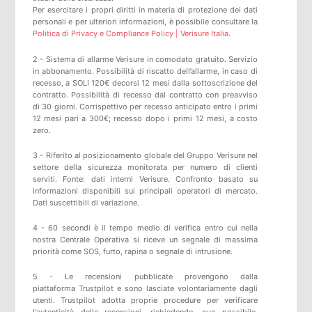
Per esercitare i propri diritti in materia di protezione dei dati
personali e per ulteriori informazioni, è possibile consultare la
Politica di Privacy e Compliance Policy | Verisure Italia
.
2 - Sistema di allarme Verisure in comodato gratuito. Servizio
in abbonamento. Possibilità di riscatto dell’allarme, in caso di
recesso, a SOLI 120€ decorsi 12 mesi dalla sottoscrizione del
contratto. Possibilità di recesso dal contratto con preavviso
di 30 giorni. Corrispettivo per recesso anticipato entro i primi
12 mesi pari a 300€; recesso dopo i primi 12 mesi, a costo
zero.
3 - Riferito al posizionamento globale del Gruppo Verisure nel
settore della sicurezza monitorata per numero di clienti
serviti. Fonte: dati interni Verisure. Confronto basato su
informazioni disponibili sui principali operatori di mercato.
Dati suscettibili di variazione.
4 - 60 secondi è il tempo medio di verifica entro cui nella
nostra Centrale Operativa si riceve un segnale di massima
priorità come SOS, furto, rapina o segnale di intrusione.
5 -
Le recensioni pubblicate provengono dalla
piattaforma
Trustpilot
e sono lasciate volontariamente dagli
utenti.
Trustpilot
adotta proprie procedure per verificare