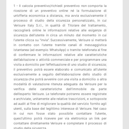
1 - Il calcola preventivo/richiedi preventivo non comporta la
ricezione di un preventivo online né la formulazione di
un’offerta economica a distanza, ma avvia esclusivamente il
processo di studio della sicurezza personalizzato, in cui
Verisure Italy S.r.l., in qualità di Titolare del trattamento,
raccoglierà online le informazioni relative alle esigenze di
sicurezza dell'utente in circa un minuto dal momento in cui
l’utente clicca su "invia". Successivamente, Verisure si metterà
in contatto con l’utente tramite canali di messaggistica
istantanea (ad esempio WhatsApp) o tramite telefonata al fine
di confermare le informazioni relative alle caratteristiche
dell’abitazione o attività commerciale e per programmare una
visita a domicilio per l’effettuazione di uno studio di sicurezza;
il preventivo potrà essere elaborato e comunicato all’utente
esclusivamente a seguito dell'elaborazione dello studio di
sicurezza che potrà avvenire con una visita a domicilio o altra
modalità di valutazione ritenuta adeguata da Verisure per la
verifica delle caratteristiche dell’immobile da parte
dell’esperto Verisure. Le telefonate potranno essere registrate
e archiviate, unitamente alle relative trascrizioni, e sottoposte
ad audit al fine di migliorare la qualità del servizio fornito agli
utenti, sulla base del legittimo interesse di Verisure. Nel caso
in cui non fosse stato possibile contattare l’utente,
quest’ultimo potrà ricevere per via elettronica un link per
contattare direttamente Verisure e completare il processo di
studio della sicurezza.