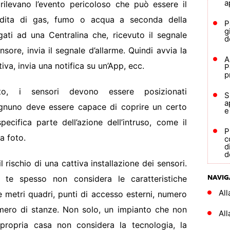
a
rilevano l’evento pericoloso che può essere il
erdita di gas, fumo o acqua a seconda della
P
g
gati ad una Centralina che, ricevuto il segnale
d
nsore, invia il segnale d’allarme. Quindi avvia la
A
tiva, invia una notifica su un’App, ecc.
P
p
to, i sensori devono essere posizionati
S
a
Ognuno deve essere capace di coprire un certo
e
ecifica parte dell’azione dell’intruso, come il
P
a foto.
c
d
d
l rischio di una cattiva installazione dei sensori.
NAVIG
a te spesso non considera le caratteristiche
Al
 metri quadri, punti di accesso esterni, numero
numero di stanze. Non solo, un impianto che non
All
propria casa non considera la tecnologia, la