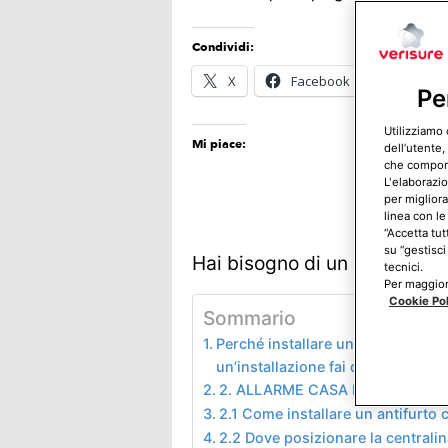
Condividi:
X
Facebook
E-mail
Pe
Utilizziamo 
Mi piace:
dell’utente,
che comporta
L'elaborazio
per migliora
linea con le
“Accetta tut
su “gestisci
Hai bisogno di un allarme?
C
tecnici.
Per maggiori
Cookie Po
Sommario
Perché installare un antifurto casa
un’installazione fai da te
2. ALLARME CASA FAI DA TE: U
2.1 Come installare un antifurto 
2.2 Dove posizionare la centralina