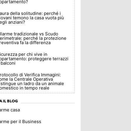
ppartamento?
aura della solitudine: perché i
iovani temono la casa vuota più
egli anziani?
llarme tradizionale vs Scudo
erimetrale: perché la protezione
reventiva fa la differenza
icurezza per chi vive in
ppartamento: proteggere terrazzi
 balconi
rotocollo di Verifica Immagini:
ome la Centrale Operativa
istingue un ladro da un animale
omestico in tempo reale
A IL BLOG
larme casa
arme per il Business