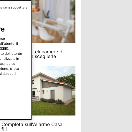
ua senza accettare
re
enso
l'utente, il
(SEE).
funzionano le telecamere di
rte dell'utente
glianza e come sceglierle
onalizzata in
iccando su
zione, clicca
i da quelli
 Completa sull'Allarme Casa
fili