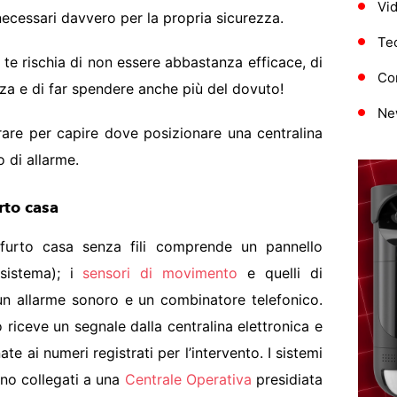
Vi
 necessari davvero per la propria sicurezza.
Te
 te rischia di non essere abbastanza efficace, di
Con
za e di far spendere anche più del dovuto!
Ne
rare per capire dove posizionare una centralina
to di allarme.
rto casa
ntifurto casa senza fili comprende un pannello
 sistema); i
sensori di movimento
e quelli di
 un allarme sonoro e un combinatore telefonico.
 riceve un segnale dalla centralina elettronica e
ate ai numeri registrati per l’intervento. I sistemi
ono collegati a una
Centrale Operativa
presidiata