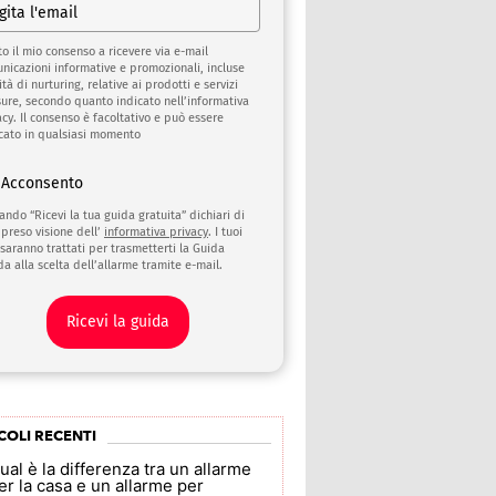
to il mio consenso a ricevere via e-mail
nicazioni informative e promozionali, incluse
ità di nurturing, relative ai prodotti e servizi
sure, secondo quanto indicato nell’informativa
acy. Il consenso è facoltativo e può essere
cato in qualsiasi momento
Acconsento
cando “Ricevi la tua guida gratuita” dichiari di
 preso visione dell’
informativa privacy
. I tuoi
 saranno trattati per trasmetterti la Guida
da alla scelta dell’allarme tramite e-mail.
Ricevi la guida
COLI RECENTI
ual è la differenza tra un allarme
er la casa e un allarme per