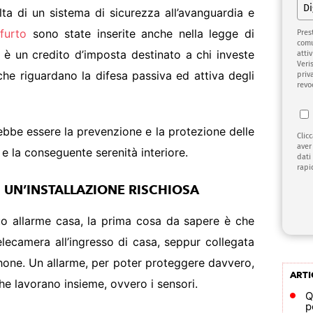
ta di un sistema di sicurezza all’avanguardia e
furto
sono state inserite anche nella legge di
Pres
comu
a è un credito d’imposta destinato a chi investe
attiv
Veri
 che riguardano la difesa passiva ed attiva degli
priv
revo
bbe essere la prevenzione e la protezione delle
Clic
aver
 e la conseguente serenità interiore.
dati
rapi
: UN’INSTALLAZIONE RISCHIOSA
 tuo allarme casa, la prima cosa da sapere è che
telecamera all’ingresso di casa, seppur collegata
one. Un allarme, per poter proteggere davvero,
ARTI
he lavorano insieme, ovvero i sensori.
Q
p