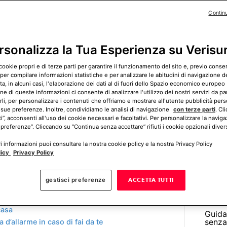
Contin
LinkedIn
WhatsApp
rsonalizza la Tua Esperienza su Verisu
cookie propri e di terze parti per garantire il funzionamento del sito e, previo cons
 per compilare informazioni statistiche e per analizzare le abitudini di navigazione del
, in alcuni casi, l'elaborazione dei dati al di fuori dello Spazio economico europeo 
Come 
ne di queste informazioni ci consente di analizzare l'utilizzo dei nostri servizi da pa
sorve
rli, per personalizzare i contenuti che offriamo e mostrare all'utente pubblicità pers
 sue preferenze. Inoltre, condividiamo le analisi di navigazione
con terze parti
. Cl
ti”, acconsenti all'uso dei cookie necessari e facoltativi. Per personalizzare la naviga
 preferenze”. Cliccando su “Continua senza accettare” rifiuti i cookie opzionali divers
alcola ora il tuo preventivo gratuito
 informazioni puoi consultare la nostra cookie policy e la nostra Privacy Policy
licy
Privacy Policy
? Come installarlo? Tutti i rischi di scegliere
gestisci preferenze
ACCETTA TUTTI
N’INSTALLAZIONE RISCHIOSA
casa
Guida
senza 
 d’allarme in caso di fai da te