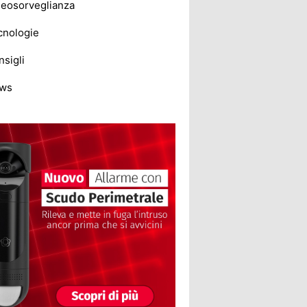
deosorveglianza
cnologie
sigli
ws