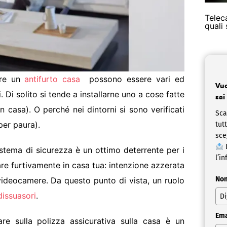
Telec
quali
lare un
antifurto casa
possono essere vari ed
Vuo
. Di solito si tende a installarne uno a cose fatte
sai
n casa). O perché nei dintorni si sono verificati
Sca
per paura).
tut
sce
L
 sistema di sicurezza è un ottimo deterrente per i
l’in
are furtivamente in casa tua: intenzione azzerata
No
 videocamere. Da questo punto di vista, un ruolo
 dissuasori
.
Ema
are sulla polizza assicurativa sulla casa è un