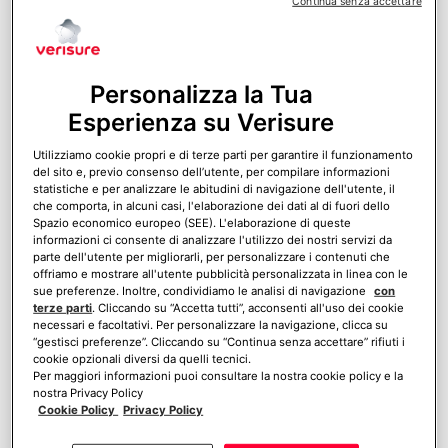
Continua senza accettare
Personalizza la Tua
Esperienza su Verisure
Utilizziamo cookie propri e di terze parti per garantire il funzionamento
del sito e, previo consenso dell’utente, per compilare informazioni
statistiche e per analizzare le abitudini di navigazione dell'utente, il
che comporta, in alcuni casi, l'elaborazione dei dati al di fuori dello
Spazio economico europeo (SEE). L'elaborazione di queste
informazioni ci consente di analizzare l'utilizzo dei nostri servizi da
parte dell'utente per migliorarli, per personalizzare i contenuti che
Perché installare un antifurto casa
offriamo e mostrare all'utente pubblicità personalizzata in linea con le
Come installare un antifurto? Quali componenti scegliere
sue preferenze. Inoltre, condividiamo le analisi di navigazione
con
e dove posizionarli in casa? Cerchiamo di rispondere a
terze parti
. Cliccando su “Accetta tutti”, acconsenti all'uso dei cookie
necessari e facoltativi. Per personalizzare la navigazione, clicca su
queste domande e, soprattutto, capiamo fin dove ci si
“gestisci preferenze”. Cliccando su “Continua senza accettare” rifiuti i
può spingere con il fai-da-te.
cookie opzionali diversi da quelli tecnici.
Per maggiori informazioni puoi consultare la nostra cookie policy e la
nostra Privacy Policy
Cookie Policy
Privacy Policy