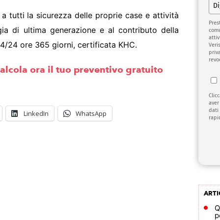
 a tutti la sicurezza delle proprie case e attività
Pres
gia di ultima generazione e al contributo della
comu
attiv
24/24 ore 365 giorni, certificata KHC.
Veri
priv
revo
alcola ora il tuo preventivo gratuito
Clic
aver
dati
LinkedIn
WhatsApp
rapi
ARTI
Q
p