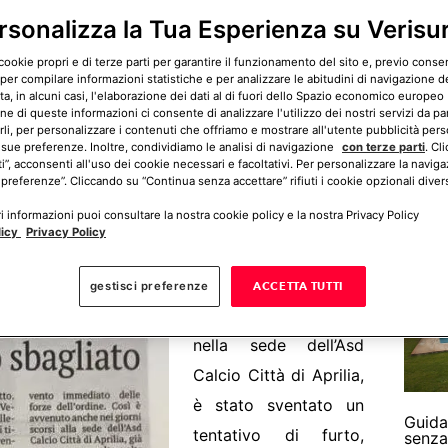
rsonalizza la Tua Esperienza su Verisu
cookie propri e di terze parti per garantire il funzionamento del sito e, previo cons
 per compilare informazioni statistiche e per analizzare le abitudini di navigazione del
LinkedIn
WhatsApp
, in alcuni casi, l'elaborazione dei dati al di fuori dello Spazio economico europeo 
ne di queste informazioni ci consente di analizzare l'utilizzo dei nostri servizi da pa
rli, per personalizzare i contenuti che offriamo e mostrare all'utente pubblicità pers
 sue preferenze. Inoltre, condividiamo le analisi di navigazione
con terze parti
. Cl
ti”, acconsenti all'uso dei cookie necessari e facoltativi. Per personalizzare la naviga
Come 
 preferenze”. Cliccando su “Continua senza accettare” rifiuti i cookie opzionali divers
sorve
 informazioni puoi consultare la nostra cookie policy e la nostra Privacy Policy
licy
Privacy Policy
alcola ora il tuo preventivo gratuito
gestisci preferenze
ACCETTA TUTTI
Sabato 14 novembre,
nella sede dell’Asd
Calcio Città di Aprilia,
è stato sventato un
Guida
tentativo di furto,
senza 