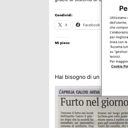
Pe
Condividi:
Utilizziamo 
dell’utente,
X
Facebook
E-mail
che comporta
L'elaborazio
per migliora
linea con le
Mi piace:
“Accetta tut
su “gestisci
tecnici.
Per maggiori
Cookie Po
Hai bisogno di un allarme?
C