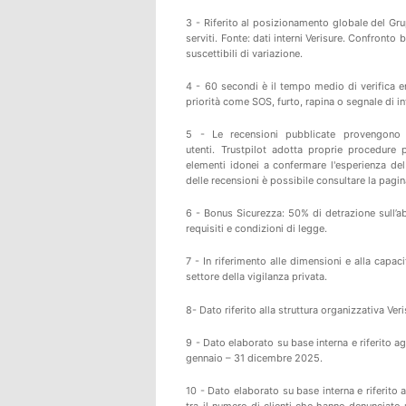
3 - Riferito al posizionamento globale del Gru
serviti. Fonte: dati interni Verisure. Confronto
suscettibili di variazione.
4 - 60 secondi è il tempo medio di verifica e
priorità come SOS, furto, rapina o segnale di in
5 -
Le recensioni pubblicate provengono
utenti.
Trustpilot
adotta proprie procedure per
elementi idonei a confermare l'esperienza del 
delle recensioni è possibile consultare
la pagi
6 - Bonus Sicurezza: 50% di detrazione sull’ab
requisiti e condizioni di legge.
7 - In riferimento alle dimensioni e alla capaci
settore della vigilanza privata.
8- Dato riferito alla struttura organizzativa Veri
9 - Dato elaborato su base interna e riferito agl
gennaio – 31 dicembre 2025.
10 - Dato elaborato su base interna e riferito a
tra il numero di clienti che hanno denunciato u