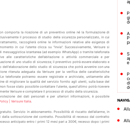
a
P
g
d
 non comporta la ricezione di un preventivo online né la formulazione di
A
lusivamente il processo di studio della sicurezza personalizzato, in cui
P
p
l trattamento, raccoglierà online le informazioni relative alle esigenze di
momento in cui l’utente clicca su "invia". Successivamente, Verisure si
i di messaggistica istantanea (ad esempio WhatsApp) o tramite telefonata
S
ive alle caratteristiche dell’abitazione o attività commerciale e per
a
uazione di uno studio di sicurezza; il preventivo potrà essere elaborato e
e
o dell'elaborazione dello studio di sicurezza che potrà avvenire con una
ione ritenuta adeguata da Verisure per la verifica delle caratteristiche
P
 Le telefonate potranno essere registrate e archiviate, unitamente alle
c
ine di migliorare la qualità del servizio fornito agli utenti, sulla base del
d
 non fosse stato possibile contattare l’utente, quest’ultimo potrà ricevere
d
tamente Verisure e completare il processo di studio della sicurezza.
 protezione dei dati personali e per ulteriori informazioni, è possibile
NAVIG
licy | Verisure Italia
.
Al
atuito. Servizio in abbonamento. Possibilità di riscatto dell’allarme, in
dalla sottoscrizione del contratto. Possibilità di recesso dal contratto
All
recesso anticipato entro i primi 12 mesi pari a 300€; recesso dopo i primi