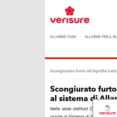
ALLARME CASA
ALLARME PER IL B
Scongiurato furto all’Aprilia Cal
Scongiurato furto 
al sistema di All
Nelle sede dell’Asd Calcio Città d
grazie al Sistema di Sicurezza Ver