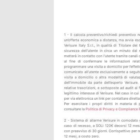
1 - Il calcola preventivo/richiedi preventivo
un’offerta economica a distanza, ma avvia esc
Verisure Italy S.r.l., in qualità di Titolare de
sicurezza dell'utente in circa un minuto dal 
metterà in contatto con l’utente tramite canal
al fine di confermare le informazioni relat
programmare una visita a domicilio per l’effett
comunicato all’utente esclusivamente a seguit
visita a domicilio o altra modalità di valutaz
dell’immobile da parte dell’esperto Verisure.
relative trascrizioni, e sottoposte ad audit al f
legittimo interesse di Verisure. Nel caso in cui
per via elettronica un link per contattare diret
Per esercitare i propri diritti in materia di
consultare la
Politica di Privacy e Compliance Po
2 - Sistema di allarme Verisure in comodato gr
caso di recesso, a SOLI 120€ decorsi 12 mesi 
con preavviso di 30 giorni. Corrispettivo per 
12 mesi, a costo zero.