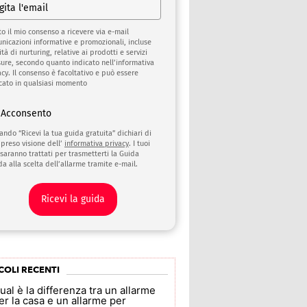
to il mio consenso a ricevere via e-mail
nicazioni informative e promozionali, incluse
ità di nurturing, relative ai prodotti e servizi
sure, secondo quanto indicato nell’informativa
acy. Il consenso è facoltativo e può essere
cato in qualsiasi momento
Acconsento
cando “Ricevi la tua guida gratuita” dichiari di
 preso visione dell’
informativa privacy
. I tuoi
 saranno trattati per trasmetterti la Guida
da alla scelta dell’allarme tramite e-mail.
Ricevi la guida
COLI RECENTI
ual è la differenza tra un allarme
er la casa e un allarme per