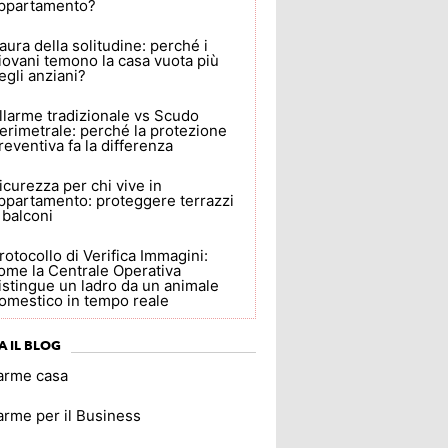
ppartamento?
aura della solitudine: perché i
iovani temono la casa vuota più
egli anziani?
llarme tradizionale vs Scudo
erimetrale: perché la protezione
reventiva fa la differenza
icurezza per chi vive in
ppartamento: proteggere terrazzi
 balconi
rotocollo di Verifica Immagini:
ome la Centrale Operativa
istingue un ladro da un animale
omestico in tempo reale
A IL BLOG
larme casa
arme per il Business