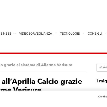
USINESS
VIDEOSORVEGLIANZA
TECNOLOGIE
CONSIGLI
cio grazie al sistema di Allarme Verisure
all’Aprilia Calcio grazie
I mig
arme Verisure
Contin
i Aprilia è stato sventato un tentativo di furto,
isure.