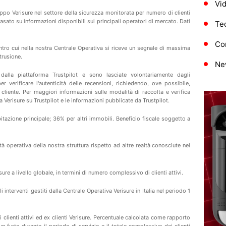
Vi
ppo Verisure nel settore della sicurezza monitorata per numero di clienti
 basato su informazioni disponibili sui principali operatori di mercato. Dati
Te
Con
ntro cui nella nostra Centrale Operativa si riceve un segnale di massima
trusione.
Ne
 dalla piattaforma
Trustpilot
e sono lasciate volontariamente dagli
 verificare l'autenticità delle recensioni, richiedendo, ove possibile,
cliente. Per maggiori informazioni sulle modalità di raccolta e verifica
na
Verisure
su
Trustpilot
e
le informazioni pubblicate da
Trustpilot
.
itazione principale; 36% per altri immobili. Beneficio fiscale soggetto a
tà operativa della nostra struttura rispetto ad altre realtà conosciute nel
sure a livello globale, in termini di numero complessivo di clienti attivi.
i interventi gestiti dalla Centrale Operativa Verisure in Italia nel periodo 1
i clienti attivi ed ex clienti Verisure. Percentuale calcolata come rapporto
n furto durante il periodo di servizio e il totale complessivo dei clienti