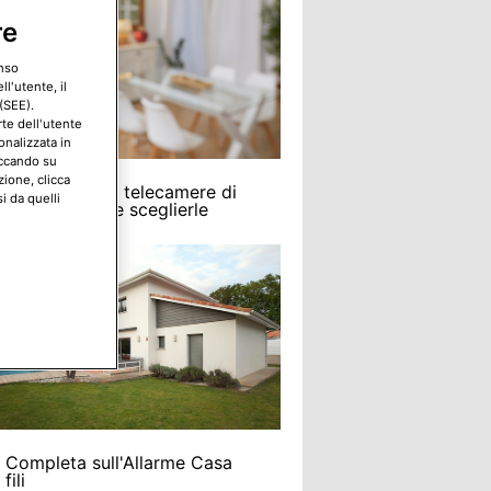
re
enso
l'utente, il
(SEE).
rte dell'utente
onalizzata in
iccando su
zione, clicca
funzionano le telecamere di
i da quelli
glianza e come sceglierle
 Completa sull'Allarme Casa
fili