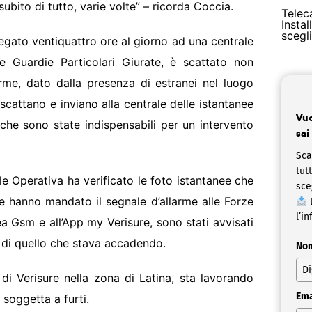
bito di tutto, varie volte” – ricorda Coccia.
Telec
Insta
scegl
llegato ventiquattro ore al giorno ad una centrale
le Guardie Particolari Giurate, è scattato non
arme, dato dalla presenza di estranei nel luogo
scattano e inviano alla centrale delle istantanee
Vuo
che sono state indispensabili per un intervento
sai
Sca
tut
 Operativa ha verificato le foto istantanee che
sce
e hanno mandato il segnale d’allarme alle Forze
L
l’in
inea Gsm e all’App my Verisure, sono stati avvisati
li di quello che stava accadendo.
No
di Verisure nella zona di Latina, sta lavorando
Ema
soggetta a furti.