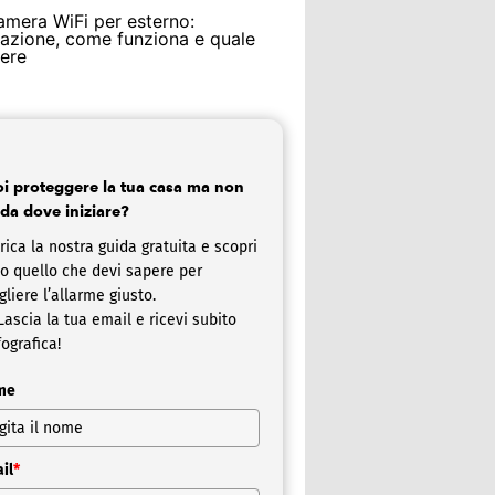
amera WiFi per esterno:
llazione, come funziona e quale
iere
i proteggere la tua casa ma non
 da dove iniziare?
rica la nostra guida gratuita e scopri
to quello che devi sapere per
gliere l’allarme giusto.
ascia la tua email e ricevi subito
fografica!
me
il
*