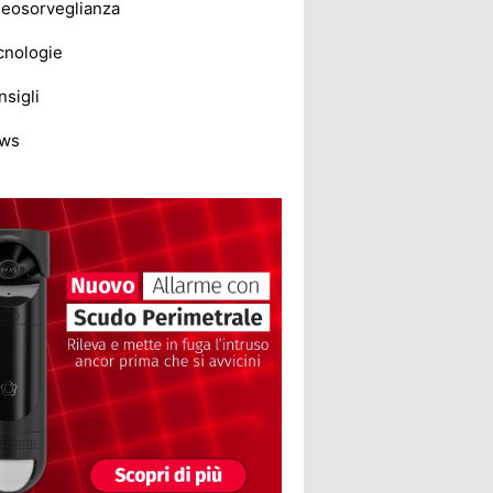
deosorveglianza
cnologie
sigli
ws