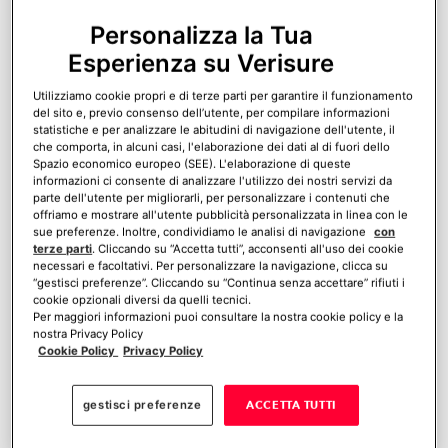
Personalizza la Tua
Esperienza su Verisure
Con
puoi
i sensori perimetrali
fermare
Utilizziamo cookie propri e di terze parti per garantire il funzionamento
prima che si avvicinino alla tua
i ladri
del sito e, previo consenso dell’utente, per compilare informazioni
statistiche e per analizzare le abitudini di navigazione dell'utente, il
casa. La fotocamera rileva l’intruso e
che comporta, in alcuni casi, l'elaborazione dei dati al di fuori dello
Spazio economico europeo (SEE). L'elaborazione di queste
invia subito le immagini alle Guardie
informazioni ci consente di analizzare l'utilizzo dei nostri servizi da
parte dell'utente per migliorarli, per personalizzare i contenuti che
Giurate.
offriamo e mostrare all'utente pubblicità personalizzata in linea con le
sue preferenze. Inoltre, condividiamo le analisi di navigazione
con
terze parti
. Cliccando su “Accetta tutti”, acconsenti all'uso dei cookie
necessari e facoltativi. Per personalizzare la navigazione, clicca su
Hai bisogno di un allarme?
Calcola
“gestisci preferenze”. Cliccando su “Continua senza accettare” rifiuti i
cookie opzionali diversi da quelli tecnici.
ora il tuo preventivo gratuito
Per maggiori informazioni puoi consultare la nostra cookie policy e la
nostra Privacy Policy
Cookie Policy
Privacy Policy
gestisci preferenze
ACCETTA TUTTI