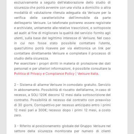
esclusivamente a seguito dell'elaborazione dello studio di
sicurezza che potrà avvenire con una visita a domicilio o altra
modalità di valutazione ritenuta adeguata da Verisure per la
verifica delle caratteristiche dell’immobile da parte
dell’esperto Verisure. Le telefonate potranno essere registrate
e archiviate, unitamente alle relative trascrizioni, e sottoposte
ad audit al fine di migliorare la qualità del servizio fornito agli
utenti, sulla base del legittimo interesse di Verisure. Nel caso
in cui non fosse stato possibile contattare l’utente,
quest’ultimo potrà ricevere per via elettronica un link per
contattare direttamente Verisure e completare il processo di
studio della sicurezza.
Per esercitare i propri diritti in materia di protezione dei dati
personali e per ulteriori informazioni, è possibile consultare la
Politica di Privacy e Compliance Policy | Verisure Italia
.
2 - Sistema di allarme Verisure in comodato gratuito. Servizio
in abbonamento. Possibilità di riscatto dell’allarme, in caso di
recesso, a SOLI 120€ decorsi 12 mesi dalla sottoscrizione del
contratto. Possibilità di recesso dal contratto con preavviso
di 30 giorni. Corrispettivo per recesso anticipato entro i primi
12 mesi pari a 300€; recesso dopo i primi 12 mesi, a costo
zero.
3 - Riferito al posizionamento globale del Gruppo Verisure nel
settore della sicurezza monitorata per numero di clienti