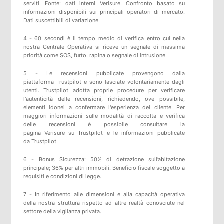
serviti. Fonte: dati interni Verisure. Confronto basato su
informazioni disponibili sui principali operatori di mercato.
Dati suscettibili di variazione.
4 - 60 secondi è il tempo medio di verifica entro cui nella
nostra Centrale Operativa si riceve un segnale di massima
priorità come SOS, furto, rapina o segnale di intrusione.
5 -
Le recensioni pubblicate provengono dalla
piattaforma
Trustpilot
e sono lasciate volontariamente dagli
utenti.
Trustpilot
adotta proprie procedure per verificare
l'autenticità delle recensioni, richiedendo, ove possibile,
elementi idonei a confermare l'esperienza del cliente. Per
maggiori informazioni sulle modalità di raccolta e verifica
delle recensioni è possibile consultare
la
pagina
Verisure
su
Trustpilot
e
le informazioni pubblicate
da
Trustpilot
.
6 - Bonus Sicurezza: 50% di detrazione sull’abitazione
principale; 36% per altri immobili. Beneficio fiscale soggetto a
requisiti e condizioni di legge.
7 - In riferimento alle dimensioni e alla capacità operativa
della nostra struttura rispetto ad altre realtà conosciute nel
settore della vigilanza privata.