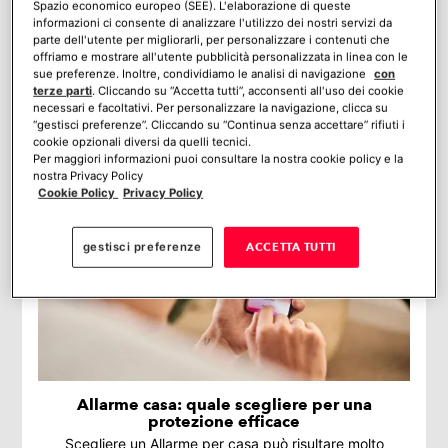
Spazio economico europeo (SEE). L'elaborazione di queste
Verisure Roma: curiosità e informazioni sul
informazioni ci consente di analizzare l'utilizzo dei nostri servizi da
quartier generale in Italia
parte dell'utente per migliorarli, per personalizzare i contenuti che
La sede centrale di Verisure è a Roma, nel quartiere EUR:
offriamo e mostrare all'utente pubblicità personalizzata in linea con le
sue preferenze. Inoltre, condividiamo le analisi di navigazione
con
un edificio elegante, moderno e immerso nel verde dove
terze parti
. Cliccando su “Accetta tutti”, acconsenti all'uso dei cookie
si pone tantissima attenzione alla sostenibilità
necessari e facoltativi. Per personalizzare la navigazione, clicca su
ambientale e al benessere dei dipendenti.
“gestisci preferenze”. Cliccando su “Continua senza accettare” rifiuti i
cookie opzionali diversi da quelli tecnici.
Per maggiori informazioni puoi consultare la nostra cookie policy e la
nostra Privacy Policy
Cookie Policy
Privacy Policy
gestisci preferenze
ACCETTA TUTTI
Allarme casa: quale scegliere per una
protezione efficace
Scegliere un Allarme per casa può risultare molto