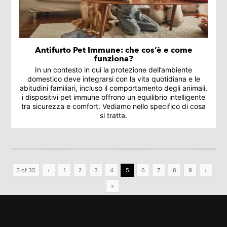
Antifurto Pet Immune: che cos’è e come
funziona?
In un contesto in cui la protezione dell’ambiente
domestico deve integrarsi con la vita quotidiana e le
abitudini familiari, incluso il comportamento degli animali,
i dispositivi pet immune offrono un equilibrio intelligente
tra sicurezza e comfort. Vediamo nello specifico di cosa
si tratta.
5 of 35
‹
1
2
3
4
5
6
7
8
9
›
»