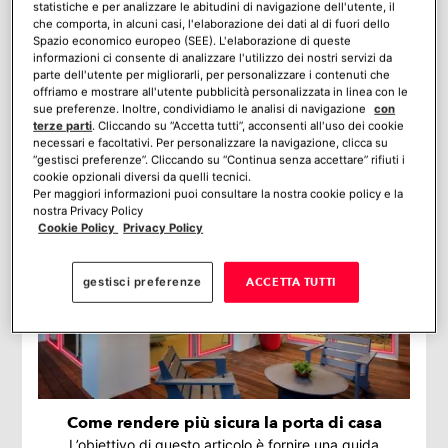
statistiche e per analizzare le abitudini di navigazione dell'utente, il
I Migliori Sistemi di Allarme del 2026 per una
che comporta, in alcuni casi, l'elaborazione dei dati al di fuori dello
casa sicura e connessa (giugno 2026)
Spazio economico europeo (SEE). L'elaborazione di queste
In questo articolo, analizzeremo i migliori sistemi di
informazioni ci consente di analizzare l'utilizzo dei nostri servizi da
allarme disponibili sul mercato, suddividendoli per
parte dell'utente per migliorarli, per personalizzare i contenuti che
offriamo e mostrare all'utente pubblicità personalizzata in linea con le
caratteristiche, tipologia e fascia di prezzo, per aiutarti a
sue preferenze. Inoltre, condividiamo le analisi di navigazione
con
trovare la soluzione perfetta per le tue esigenze
terze parti
. Cliccando su “Accetta tutti”, acconsenti all'uso dei cookie
abitative.
necessari e facoltativi. Per personalizzare la navigazione, clicca su
“gestisci preferenze”. Cliccando su “Continua senza accettare” rifiuti i
cookie opzionali diversi da quelli tecnici.
Per maggiori informazioni puoi consultare la nostra cookie policy e la
nostra Privacy Policy
Cookie Policy
Privacy Policy
gestisci preferenze
ACCETTA TUTTI
Come rendere più sicura la porta di casa
L’obiettivo di questo articolo è fornire una guida