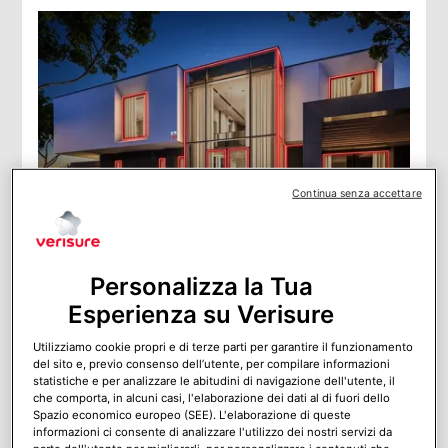
Continua senza accettare
La casa del futuro: perché un semplice allarme
non basta più
Personalizza la Tua
Cosa si intende per “casa del futuro”? Si intende una
casa smart e connessa costantemente. Ma questa
Esperienza su Verisure
connessione la rende anche più esposta, più dinamica e,
proprio per questo, ha bisogno di una protezione più
Utilizziamo cookie propri e di terze parti per garantire il funzionamento
evoluta.
del sito e, previo consenso dell’utente, per compilare informazioni
statistiche e per analizzare le abitudini di navigazione dell'utente, il
che comporta, in alcuni casi, l'elaborazione dei dati al di fuori dello
Spazio economico europeo (SEE). L'elaborazione di queste
informazioni ci consente di analizzare l'utilizzo dei nostri servizi da