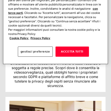
parte dell'utente per migliorarli, per personalizzare i contenuti che
offriamo e mostrare all'utente pubblicità personalizzata in linea con le
sue preferenze. Inoltre, condividiamo le analisi di navigazione
con
terze parti
. Cliccando su “Accetta tutti”, acconsenti all'uso dei cookie
necessari e facoltativi. Per personalizzare la navigazione, clicca su
“gestisci preferenze”. Cliccando su “Continua senza accettare” rifiuti i
cookie opzionali diversi da quelli tecnici.
Per maggiori informazioni puoi consultare la nostra cookie policy e la
nostra Privacy Policy
Cookie Policy
Privacy Policy
Telecamere negli Airbnb e Case Vacanze:
gestisci preferenze
ACCETTA TUTTI
obblighi legali per i proprietari e diritti degli
ospiti
L’installazione di telecamere in Airbnb e case vacanze è
soggetta a regole precise. Scopri dove è consentita la
videosorveglianza, quali obblighi hanno i proprietari
secondo GDPR e piattaforme di affitto breve e come
tutelare la privacy degli ospiti senza rinunciare alla
sicurezza.