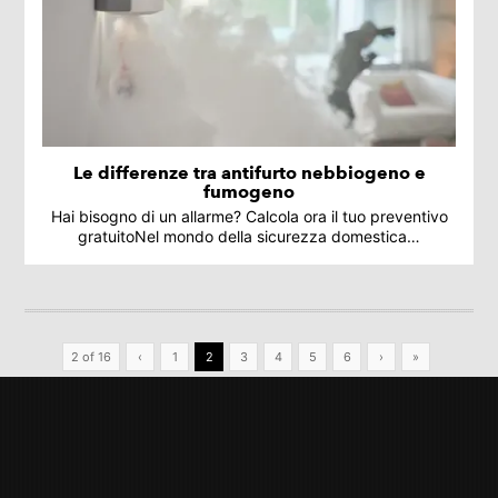
Le differenze tra antifurto nebbiogeno e
fumogeno
Hai bisogno di un allarme? Calcola ora il tuo preventivo
gratuitoNel mondo della sicurezza domestica…
2 of 16
‹
1
2
3
4
5
6
›
»