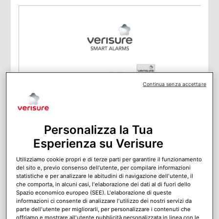
Continua senza accettare
Personalizza la Tua
Verisure Alarm non poteva mancare al Security
Esperienza su Verisure
Day a Cantù
L’azienda ha presentato il Verisure Alarm alla fiera per la
Utilizziamo cookie propri e di terze parti per garantire il funzionamento
Sicurezza di Cantù
del sito e, previo consenso dell’utente, per compilare informazioni
statistiche e per analizzare le abitudini di navigazione dell'utente, il
che comporta, in alcuni casi, l'elaborazione dei dati al di fuori dello
Spazio economico europeo (SEE). L'elaborazione di queste
informazioni ci consente di analizzare l'utilizzo dei nostri servizi da
parte dell'utente per migliorarli, per personalizzare i contenuti che
offriamo e mostrare all'utente pubblicità personalizzata in linea con le