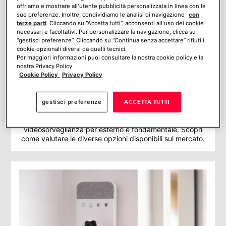
offriamo e mostrare all'utente pubblicità personalizzata in linea con le
sue preferenze. Inoltre, condividiamo le analisi di navigazione
con
terze parti
. Cliccando su “Accetta tutti”, acconsenti all'uso dei cookie
necessari e facoltativi. Per personalizzare la navigazione, clicca su
“gestisci preferenze”. Cliccando su “Continua senza accettare” rifiuti i
cookie opzionali diversi da quelli tecnici.
Per maggiori informazioni puoi consultare la nostra cookie policy e la
nostra Privacy Policy
Cookie Policy
Privacy Policy
Impianto di videosorveglianza per esterno:
scegli il più adatto a te
gestisci preferenze
ACCETTA TUTTI
Per assicurarti un’adeguata sorveglianza della tua
abitazione, la scelta del giusto impianto di
videosorveglianza per esterno è fondamentale. Scopri
come valutare le diverse opzioni disponibili sul mercato.