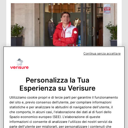
Continua senza accettare
Negozio di allarmi e sistemi di sicurezza: come
lavora Verisure
Personalizza la Tua
Sei alla ricerca di un negozio di allarmi e sistemi di
sicurezza per installare un impianto di allarme? Verisure
Esperienza su Verisure
offre un sistema di allarme completo con tutti i servizi di
installazione e manutenzione.
Utilizziamo cookie propri e di terze parti per garantire il funzionamento
del sito e, previo consenso dell’utente, per compilare informazioni
statistiche e per analizzare le abitudini di navigazione dell'utente, il
che comporta, in alcuni casi, l'elaborazione dei dati al di fuori dello
Spazio economico europeo (SEE). L'elaborazione di queste
informazioni ci consente di analizzare l'utilizzo dei nostri servizi da
parte dell'utente per migliorarli, per personalizzare i contenuti che