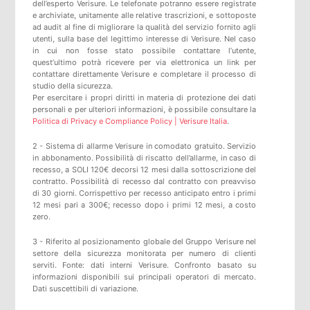
dell’esperto Verisure. Le telefonate potranno essere registrate
e archiviate, unitamente alle relative trascrizioni, e sottoposte
ad audit al fine di migliorare la qualità del servizio fornito agli
utenti, sulla base del legittimo interesse di Verisure. Nel caso
in cui non fosse stato possibile contattare l’utente,
quest’ultimo potrà ricevere per via elettronica un link per
contattare direttamente Verisure e completare il processo di
studio della sicurezza.
Per esercitare i propri diritti in materia di protezione dei dati
personali e per ulteriori informazioni, è possibile consultare la
Politica di Privacy e Compliance Policy | Verisure Italia
.
2 - Sistema di allarme Verisure in comodato gratuito. Servizio
in abbonamento. Possibilità di riscatto dell’allarme, in caso di
recesso, a SOLI 120€ decorsi 12 mesi dalla sottoscrizione del
contratto. Possibilità di recesso dal contratto con preavviso
di 30 giorni. Corrispettivo per recesso anticipato entro i primi
12 mesi pari a 300€; recesso dopo i primi 12 mesi, a costo
zero.
3 - Riferito al posizionamento globale del Gruppo Verisure nel
settore della sicurezza monitorata per numero di clienti
serviti. Fonte: dati interni Verisure. Confronto basato su
informazioni disponibili sui principali operatori di mercato.
Dati suscettibili di variazione.