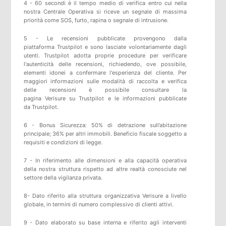
4 - 60 secondi è il tempo medio di verifica entro cui nella
nostra Centrale Operativa si riceve un segnale di massima
priorità come SOS, furto, rapina o segnale di intrusione.
5 -
Le recensioni pubblicate provengono dalla
piattaforma
Trustpilot
e sono lasciate volontariamente dagli
utenti.
Trustpilot
adotta proprie procedure per verificare
l'autenticità delle recensioni, richiedendo, ove possibile,
elementi idonei a confermare l'esperienza del cliente. Per
maggiori informazioni sulle modalità di raccolta e verifica
delle recensioni è possibile consultare
la
pagina
Verisure
su
Trustpilot
e
le informazioni pubblicate
da
Trustpilot
.
6 - Bonus Sicurezza: 50% di detrazione sull’abitazione
principale; 36% per altri immobili. Beneficio fiscale soggetto a
requisiti e condizioni di legge.
7 - In riferimento alle dimensioni e alla capacità operativa
della nostra struttura rispetto ad altre realtà conosciute nel
settore della vigilanza privata.
8- Dato riferito alla struttura organizzativa Verisure a livello
globale, in termini di numero complessivo di clienti attivi.
9 - Dato elaborato su base interna e riferito agli interventi