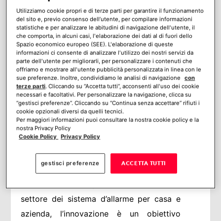
Utilizziamo cookie propri e di terze parti per garantire il funzionamento
del sito e, previo consenso dell’utente, per compilare informazioni
statistiche e per analizzare le abitudini di navigazione dell'utente, il
che comporta, in alcuni casi, l'elaborazione dei dati al di fuori dello
Spazio economico europeo (SEE). L'elaborazione di queste
informazioni ci consente di analizzare l'utilizzo dei nostri servizi da
parte dell'utente per migliorarli, per personalizzare i contenuti che
offriamo e mostrare all'utente pubblicità personalizzata in linea con le
sue preferenze. Inoltre, condividiamo le analisi di navigazione
con
terze parti
. Cliccando su “Accetta tutti”, acconsenti all'uso dei cookie
necessari e facoltativi. Per personalizzare la navigazione, clicca su
Chiunque abbia provato ad installare un
“gestisci preferenze”. Cliccando su “Continua senza accettare” rifiuti i
cookie opzionali diversi da quelli tecnici.
allarme senza fili, sa perfettamente che
Per maggiori informazioni puoi consultare la nostra cookie policy e la
nostra Privacy Policy
non è un’operazione semplice, ma non
Cookie Policy
Privacy Policy
bisogna farsi scoraggiare.
gestisci preferenze
ACCETTA TUTTI
Verisure è consapevole che per
consolidare la sua posizione de leader del
settore dei sistema d’allarme per casa e
azienda, l’innovazione è un obiettivo